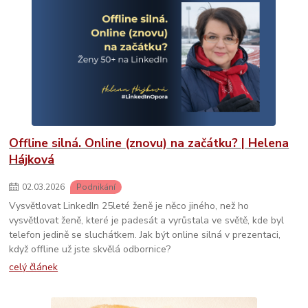
Offline silná. Online (znovu) na začátku? | Helena
Hájková
02
.
03
.
2026
Podnikání
Vysvětlovat LinkedIn 25leté ženě je něco jiného, než ho
vysvětlovat ženě, které je padesát a vyrůstala ve světě, kde byl
telefon jedině se sluchátkem. Jak být online silná v prezentaci,
když offline už jste skvělá odbornice?
celý článek