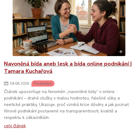
Navoněná bída aneb lesk a bída online podnikání |
Tamara Kuchařová
04
.
06
.
2026
Podnikání
Článek upozorňuje na fenomén „navoněné bídy“ v online
podnikání – drahé služby s malou hodnotou, falešné sliby a
neetické praktiky. Ukazuje, proč vzniká krize důvěry a jak poznat
férové podnikání postavené na transparentnosti, kvalitě a
respektu k zákazníkům.
celý článek