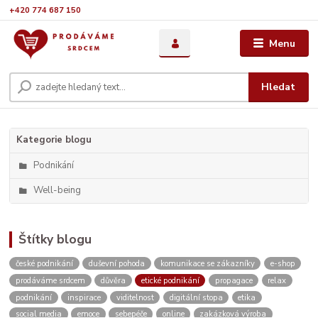
+420 774 687 150
Menu
Hledat
Kategorie blogu
Podnikání
Well-being
Štítky blogu
české podnikání
duševní pohoda
komunikace se zákazníky
e-shop
prodáváme srdcem
důvěra
etické podnikání
propagace
relax
podnikání
inspirace
viditelnost
digitální stopa
etika
social media
emoce
sebepéče
online
zakázková výroba