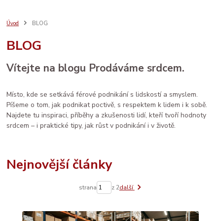
bezpečný nákup
seo
sebeláska
SEO
web
aromaterapie
prodej
vánoce
rodina
ruční výroba
komunita
AI
Úvod
BLOG
e-mail marketing
osobní rozvoj
LinkedIn
ženské zdraví
péče
BLOG
děti
sítě
brand
Prodáváme srdcem
spolupráce
databáze
facebook
systém
socialmedia
reklama
katalog
vztahy
Vítejte na blogu Prodáváme srdcem.
zdraví
Místo, kde se setkává férové podnikání s lidskostí a smyslem.
Píšeme o tom, jak podnikat poctivě, s respektem k lidem i k sobě.
Najdete tu inspiraci, příběhy a zkušenosti lidí, kteří tvoří hodnoty
srdcem – i praktické tipy, jak růst v podnikání i v životě.
Nejnovější články
strana
z 2
další