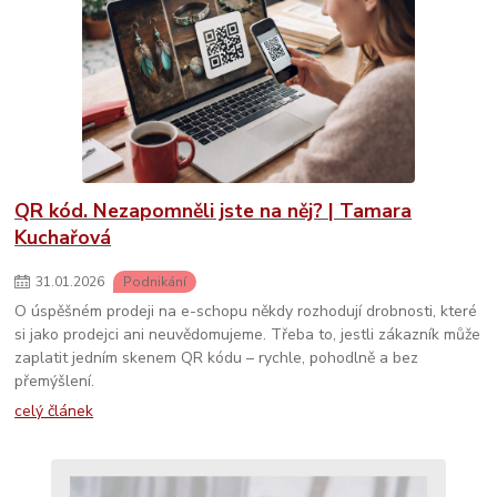
QR kód. Nezapomněli jste na něj? | Tamara
Kuchařová
31
.
01
.
2026
Podnikání
O úspěšném prodeji na e-schopu někdy rozhodují drobnosti, které
si jako prodejci ani neuvědomujeme. Třeba to, jestli zákazník může
zaplatit jedním skenem QR kódu – rychle, pohodlně a bez
přemýšlení.
celý článek