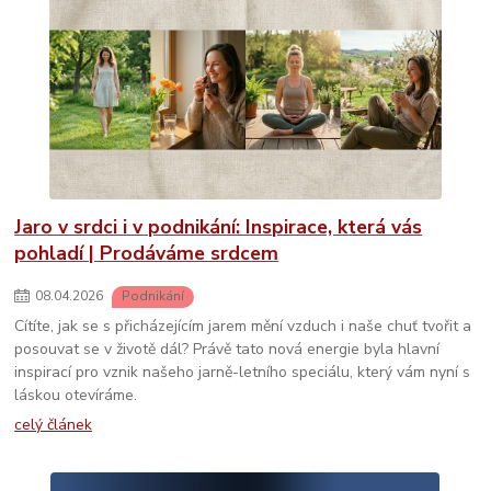
Jaro v srdci i v podnikání: Inspirace, která vás
pohladí | Prodáváme srdcem
08
.
04
.
2026
Podnikání
Cítíte, jak se s přicházejícím jarem mění vzduch i naše chuť tvořit a
posouvat se v životě dál? Právě tato nová energie byla hlavní
inspirací pro vznik našeho jarně-letního speciálu, který vám nyní s
láskou otevíráme.
celý článek