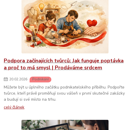
Podpora začínajících tvůrců: Jak funguje poptávka
a proč to má smysl | Prodáváme srdcem
20
.
02
.
2026
Podnikání
Můžete být u úplného začátku podnikatelského příběhu. Podpořte
tvůrce, kteří právě proměňují svou vášeň v první skutečné zakázky
a budují si své místo na trhu.
celý článek