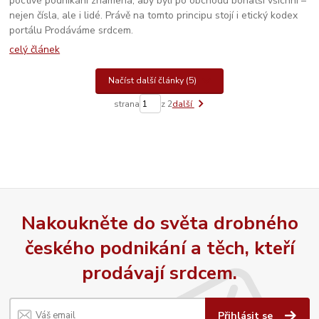
poctivé podnikání znamená, aby byli po obchodu bohatší všichni –
nejen čísla, ale i lidé. Právě na tomto principu stojí i etický kodex
portálu Prodáváme srdcem.
celý článek
Načíst další články (5)
strana
z 2
další
Nakoukněte do světa drobného
českého podnikání a těch, kteří
prodávají srdcem.
Přihlásit se