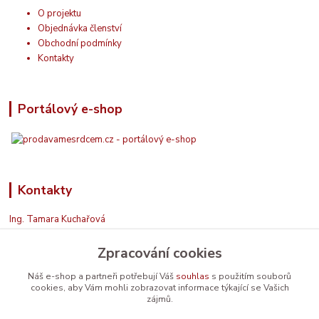
O projektu
Objednávka členství
Obchodní podmínky
Kontakty
Portálový e-shop
Kontakty
Ing. Tamara Kuchařová
+420 774 687 150
Zpracování cookies
Jsem na příjmu. Když nemohu, zavolám zpět.
info@prodavamesrdcem.cz
Náš e-shop a partneři potřebují Váš
souhlas
s použitím souborů
cookies, aby Vám mohli zobrazovat informace týkající se Vašich
zájmů.