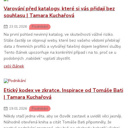
Varování před katalogy, které si vás přidají bez
souhlasu | Tamara Kuchařová
23
.
01
.
2026
Podnikání
Na první pohled nevinný katalog, ve skutečnosti vážné riziko.
Stále častěji se objevují weby, které bez vašeho vědomí přebírají
data z firemních profilů a vytvářejí falešný dojem legitimní služby.
Tento článek upozorňuje na konkrétní případ i na to, proč se u
podobných „nabídek“ vyplatí zbystřit.
celý článek
Etický kodex ve zkratce. Inspirace od Tomáše Bati
| Tamara Kuchařová
19
.
01
.
2026
Podnikání
Někdy stačí jedna věta, aby se člověk zastavil a uviděl věci jasněji.
Náhodně otevřená kniha a citát Tomáše Bati připomněly, že