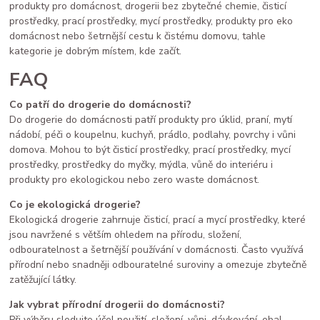
produkty pro domácnost, drogerii bez zbytečné chemie, čisticí
prostředky, prací prostředky, mycí prostředky, produkty pro eko
domácnost nebo šetrnější cestu k čistému domovu, tahle
kategorie je dobrým místem, kde začít.
FAQ
Co patří do drogerie do domácnosti?
Do drogerie do domácnosti patří produkty pro úklid, praní, mytí
nádobí, péči o koupelnu, kuchyň, prádlo, podlahy, povrchy i vůni
domova. Mohou to být čisticí prostředky, prací prostředky, mycí
prostředky, prostředky do myčky, mýdla, vůně do interiéru i
produkty pro ekologickou nebo zero waste domácnost.
Co je ekologická drogerie?
Ekologická drogerie zahrnuje čisticí, prací a mycí prostředky, které
jsou navržené s větším ohledem na přírodu, složení,
odbouratelnost a šetrnější používání v domácnosti. Často využívá
přírodní nebo snadněji odbouratelné suroviny a omezuje zbytečně
zatěžující látky.
Jak vybrat přírodní drogerii do domácnosti?
Při výběru sledujte účel použití, složení, vůni, dávkování, obal,