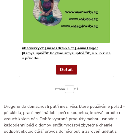
ubarverky.cz | nasezdravka.cz | Anna Unger
|#smyslupněžít Pojďme smysluplně žít, ruku v ruce
s přírodou
Detail
strana
z 1
Drogerie do domácnosti patří mezi věci, které používáme pořád –
při úklidu, praní, mytí nádobí, péči o koupelnu, kuchyň, prádlo i
vzduch kolem nás. Dobře vybrané produkty mohou usnadnit
každodenní péči o domov, snížit množství zbytečné chemie,
podpořit ekologičtější provoz domácnosti a zároveň udělat z