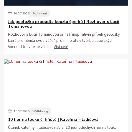
20
.
07
.
2026
Podnikání
Jak geoložka propadla kouzlu šperků | Rozhovor s Lucií
Tomanovou
Rozhovor s Lucií Tomanovou přináší inspirativní příběh geoložky,
která proměnila svou vášeň pro minerály v tvorbu autorských
šperků. Dozvíte se více o...
číst celé
15
.
07
.
2026
Well-being
10 her na louku či hřiště | Kateřina Hladišová
Článek Kateřiny Hladišové nabízí 10 jednoduchých her na louku,