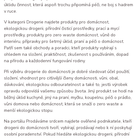
úklidu činnost, která aspoň trochu připomíná péči, ne boj s hadrem
v ruce.
V kategorii Drogerie najdete produkty pro domácnost,
ekologickou drogerii, přírodní čisticí prostředky, prací a mycí
prostředky, produkty pro zero waste domácnost, vůně do
interiéru, přípravky pro šetrný úklid, praní a péči o domácnost.
Patří sem také obchody a poradci, kteří produkty vybírají s
ohledem na složení, praktičnost, zkušenost s používáním, dopad
na přírodu a každodenní fungování rodiny.
Při výběru drogerie do domácnosti je dobré sledovat účel použití,
složení, vhodnost pro citlivější členy domácnosti, vůni, obal,
dávkování, ekologickou odbouratelnost a také to, jestli výrobek
opravdu odpovídá vašemu způsobu života. Jiný produkt se hodí na
běžný úklid kuchyně, jiný na praní, myčku, koupelnu, péči o prádlo,
vůni domova nebo domácnost, která se snaží o zero waste a
menší ekologickou stopu.
Na portálu Prodáváme srdcem najdete ověřené podnikatele, kteří
drogerii do domácnosti tvoří, vybírají, prodávají nebo k ní poskytují
osobní poradenství. Pokud hledáte ekologickou drogerii, přírodní