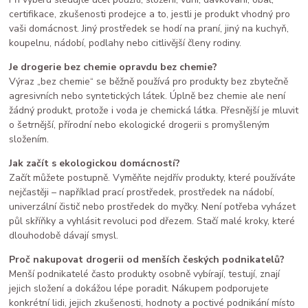
certifikace, zkušenosti prodejce a to, jestli je produkt vhodný pro
vaši domácnost. Jiný prostředek se hodí na praní, jiný na kuchyň,
koupelnu, nádobí, podlahy nebo citlivější členy rodiny.
Je drogerie bez chemie opravdu bez chemie?
Výraz „bez chemie“ se běžně používá pro produkty bez zbytečně
agresivních nebo syntetických látek. Úplně bez chemie ale není
žádný produkt, protože i voda je chemická látka. Přesnější je mluvit
o šetrnější, přírodní nebo ekologické drogerii s promyšleným
složením.
Jak začít s ekologickou domácností?
Začít můžete postupně. Vyměňte nejdřív produkty, které používáte
nejčastěji – například prací prostředek, prostředek na nádobí,
univerzální čistič nebo prostředek do myčky. Není potřeba vyházet
půl skříňky a vyhlásit revoluci pod dřezem. Stačí malé kroky, které
dlouhodobě dávají smysl.
Proč nakupovat drogerii od menších českých podnikatelů?
Menší podnikatelé často produkty osobně vybírají, testují, znají
jejich složení a dokážou lépe poradit. Nákupem podporujete
konkrétní lidi, jejich zkušenosti, hodnoty a poctivé podnikání místo