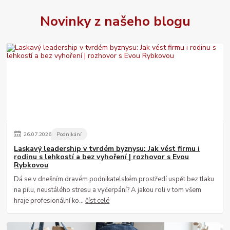
Novinky z našeho blogu
26
.
07
.
2026
Podnikání
Laskavý leadership v tvrdém byznysu: Jak vést firmu i
rodinu s lehkostí a bez vyhoření | rozhovor s Evou
Rybkovou
Dá se v dnešním dravém podnikatelském prostředí uspět bez tlaku
na pilu, neustálého stresu a vyčerpání? A jakou roli v tom všem
hraje profesionální ko...
číst celé