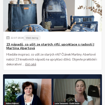
22
.
07
.
2026
Well-being
23 nápadů, co ušít ze starých riflí: upcyklace s radostí |
Martina Abertová
Hledáte inspiraci, co ušít ze starých riflí? Článek Martiny Abertové
nabízí 23 kreativních nápadů na upcyklaci džínů. Objevte praktické i
dekorativní ...
číst celé