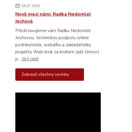
08.07.2026
Nově mezi námi: Radka Nedomlel
Jechová
Představujeme vám Radku Nedomlel
Jechovou, technickou podporu online
podnikatelek, webařku a zakladatelku
projektu Web krok za krokem, jejíž činnost
p...
číst celé
Zobrazit všechny novinky