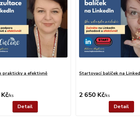
n prakticky a efektivně
Startovací balíček na Linke
 Kč
2 650 Kč
/
ks
/
ks
Detail
Detail