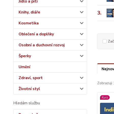
Jídlo a pití
3.
Knihy, diáře
Kosmetika
Oblečení a doplňky
Začí
Osobní a duchovní rozvoj
Šperky
Umění
Nejnov
Zdraví, sport
Zobrazuji 
Životní styl
Kurz
Hledám službu