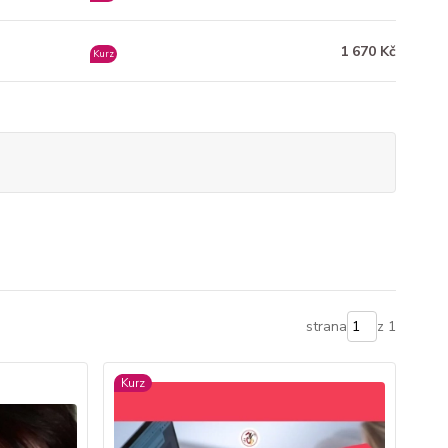
1 670 Kč
Kurz
strana
z 1
Kurz