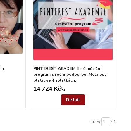
dIn
PINTEREST AKADEMIE - 4 měsíční
program s roční podporou. Možnost
platit ve 4 splátkách.
14 724 Kč
/
ks
Detail
strana
z 1