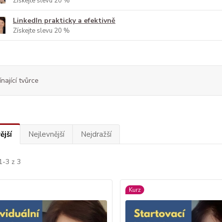
Získejte slevu 20 %
LinkedIn prakticky a efektivně
Získejte slevu 20 %
nající tvůrce
ější
Nejlevnější
Nejdražší
1-3 z 3
Kurz