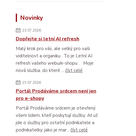
Novinky
23.07.2026
Dopřejte si letní AI refresh
Malý krok pro vás, ale velký pro vaši
viditelnost a organiku . To je Letní AI
refresh vašeho webu/e-shopu . Moje
nová služba, do které ...
číst celé
15.07.2026
Portál Prodáváme srdcem není jen
pro e-shopy
Portál Prodáváme srdcem je otevřený
všem lidem, kteří poskytují služby. Ať už
jde o služby pro ostatní podnikatele a
podnikatelky, jako je mar...
číst celé