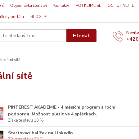
ní
Objednávka členství
Kontakty
POTKEJME SE
OCHUTNEJTE
členy portálu
BLOG
Nevíte
Hledat
+420
ociální sítě
lní sítě
PINTEREST AKADEMIE - 4 měsíční program s roční
podporou. Možnost platit ve 4 splátkách.
Získejte slevu 10 %
Startovací balíček na LinkedIn