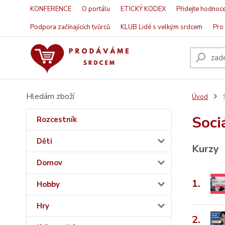
KONFERENCE
O portálu
ETICKÝ KODEX
Přidejte hodnoce
Podpora začínajících tvůrců
KLUB Lidé s velkým srdcem
Pro 
Hledám zboží
Úvod
S
Sociá
Rozcestník
Děti
Kurzy
Domov
1.
Hobby
Hry
2.