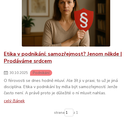
Etika v podnikání: samozřejmost? Jenom někde |
Prodáváme srdcem
30
.
10
.
2025
Podnikání
O férovosti se dnes hodně mluví. Ale žít ji v praxi, to už je jiná
disciplína. Etika v podnikání by měla být samozřejmostí. Jenže
často není. A právě proto je důležité o ní mluvit nahlas.
celý článek
strana
z 1