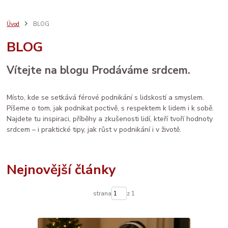
bezpečný nákup
seo
sebeláska
SEO
web
aromaterapie
prodej
vánoce
rodina
ruční výroba
komunita
AI
Úvod
BLOG
e-mail marketing
osobní rozvoj
LinkedIn
ženské zdraví
péče
BLOG
děti
sítě
brand
Prodáváme srdcem
spolupráce
databáze
facebook
systém
socialmedia
reklama
katalog
vztahy
Vítejte na blogu Prodáváme srdcem.
zdraví
Místo, kde se setkává férové podnikání s lidskostí a smyslem.
Píšeme o tom, jak podnikat poctivě, s respektem k lidem i k sobě.
Najdete tu inspiraci, příběhy a zkušenosti lidí, kteří tvoří hodnoty
srdcem – i praktické tipy, jak růst v podnikání i v životě.
Nejnovější články
strana
z 1