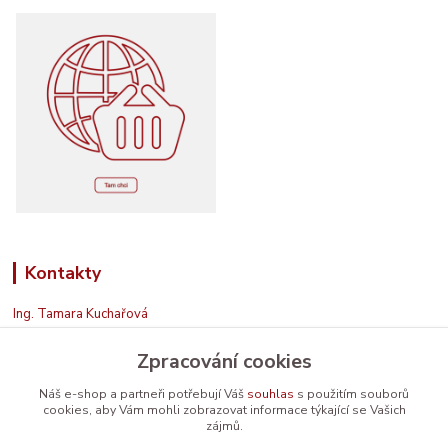
Kontakty
Ing. Tamara Kuchařová
+420 774 687 150
Zpracování cookies
Jsem na příjmu. Když nemohu, zavolám zpět.
info@prodavamesrdcem.cz
Náš e-shop a partneři potřebují Váš
souhlas
s použitím souborů
cookies, aby Vám mohli zobrazovat informace týkající se Vašich
zájmů.