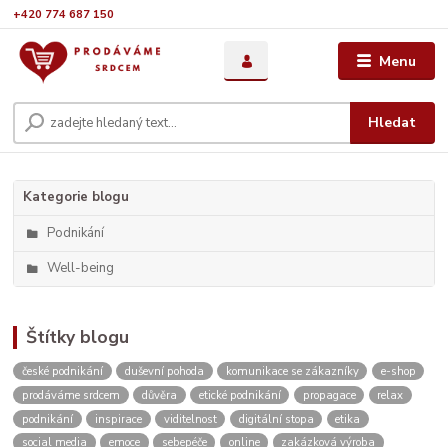
+420 774 687 150
Menu
Hledat
Kategorie blogu
Podnikání
Well-being
Štítky blogu
české podnikání
duševní pohoda
komunikace se zákazníky
e-shop
prodáváme srdcem
důvěra
etické podnikání
propagace
relax
podnikání
inspirace
viditelnost
digitální stopa
etika
social media
emoce
sebepéče
online
zakázková výroba