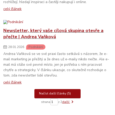
rozhlížejí, hledají inspiraci a častěji nakupují i online.
celý článek
Newsletter, který vaše cílová skupina otevře a
přečte | Andrea Vaňková
28
.
01
.
2026
Podnikání
Andrea Vaňková se ve své praxi často setkává s názorem, že e-
mail marketing je přežitý a že dnes už e-maily nikdo nečte. Ale e-
mail má stále své pevné místo, jen je potřeba s ním pracovat
chytře a strategicky. V článku ukazuje, co skutečně rozhoduje o
tom, zda newsletter lidé otevřou.
celý článek
Načíst další články (5)
strana
z 2
další