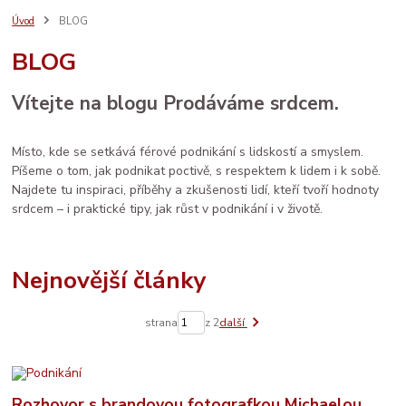
prodej
vánoce
rodina
ruční výroba
komunita
AI
Úvod
BLOG
e-mail marketing
osobní rozvoj
LinkedIn
ženské zdraví
péče
BLOG
děti
sítě
brand
Prodáváme srdcem
spolupráce
databáze
facebook
systém
socialmedia
reklama
katalog
vztahy
Vítejte na blogu Prodáváme srdcem.
zdraví
Místo, kde se setkává férové podnikání s lidskostí a smyslem.
Píšeme o tom, jak podnikat poctivě, s respektem k lidem i k sobě.
Najdete tu inspiraci, příběhy a zkušenosti lidí, kteří tvoří hodnoty
srdcem – i praktické tipy, jak růst v podnikání i v životě.
Nejnovější články
strana
z 2
další
Rozhovor s brandovou fotografkou Michaelou