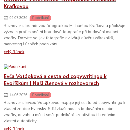
Krafkovou
06
.
07
.
2026
Podnikání
Rozhovor s brandovou fotografkou Michaelou Krafkovou přibližuje
význam profesionální brandové fotografie při budování osobní
značky. Dozvíte se, jak fotografie ovlivňují důvěru zákazníků,
marketing i úspěch podnikání.
celý článek
Evča Votápková a cesta od copywritingu k
Evoříškům | Naši členové v rozhovorech
14
.
06
.
2026
Podnikání
Rozhovor s Evčou Votápkovou mapuje její cestu od copywritingu k
vlastní značce Evorisky. Sdílí zkušenosti s budováním osobní
značky, odvahou měnit směr podnikání, kreativitou i hledáním
vlastní autenticity.
celý článek