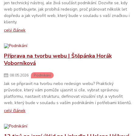
jen technický nástroj, ale živá součást podnikání. Dozvíte se, kdy
web potřebujete, jak probíhá redesign, proč plánovat několik let
dopředu a jak vytvořit web, který bude v souladu s vaší značkou i
klienty.
celý článek
Příprava na tvorbu webu | Štěpánka Horák
Voborníková
08
.
05
.
2026
Podnikání
Jak se připravit na tvorbu nebo redesign webu? Praktický
průvodce, který vám pomůže ujasnit si cíle, vybrat správnou
platformu, nastavit strukturu, definovat vizuální styl a vytvořit
web, který bude v souladu s vaším podnikáním i potřebami klientů.
celý článek