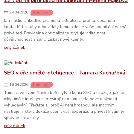
12 tipů na jarní úklid na LinkedIn | Helena Hájková
24
.
04
.
2026
Podnikání
Jarní úklid LinkedInu znamená aktualizaci profilu, obsahu a
kontaktů tak, aby odpovídaly tomu, kde se vaše podnikání nachází
právě teď. Pravidelná optimalizace zvyšuje viditelnost,
důvěryhodnost a šanci získat nové klienty.
celý článek
SEO v éře umělé inteligence | Tamara Kuchařová
16
.
04
.
2026
Podnikání
Tamara ve svém článku boří mýty o konci SEO a ukazuje, jak se
díky umělé inteligenci otevírají tvůrcům zcela nové možnosti
vyhledávání. Přečtěte si, proč AI není hrozbou, ale mocným
nástrojem, který dokáže ocenit vaši expertízu a přivést k vám ty
správné zákazníky.
celý článek