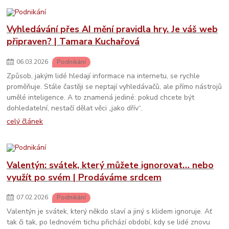
Vyhledávání přes AI mění pravidla hry. Je váš web
připraven? | Tamara Kuchařová
06
.
03
.
2026
Podnikání
Způsob, jakým lidé hledají informace na internetu, se rychle
proměňuje. Stále častěji se neptají vyhledávačů, ale přímo nástrojů
umělé inteligence. A to znamená jediné: pokud chcete být
dohledatelní, nestačí dělat věci „jako dřív“.
celý článek
Valentýn: svátek, který můžete ignorovat… nebo
využít po svém | Prodáváme srdcem
07
.
02
.
2026
Podnikání
Valentýn je svátek, který někdo slaví a jiný s klidem ignoruje. Ať
tak či tak, po lednovém tichu přichází období, kdy se lidé znovu