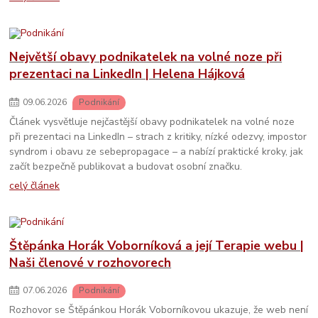
Největší obavy podnikatelek na volné noze při
prezentaci na LinkedIn | Helena Hájková
09
.
06
.
2026
Podnikání
Článek vysvětluje nejčastější obavy podnikatelek na volné noze
při prezentaci na LinkedIn – strach z kritiky, nízké odezvy, impostor
syndrom i obavu ze sebepropagace – a nabízí praktické kroky, jak
začít bezpečně publikovat a budovat osobní značku.
celý článek
Štěpánka Horák Voborníková a její Terapie webu |
Naši členové v rozhovorech
07
.
06
.
2026
Podnikání
Rozhovor se Štěpánkou Horák Voborníkovou ukazuje, že web není