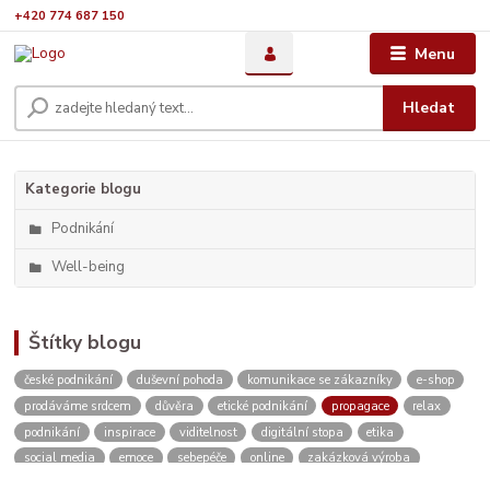
+420 774 687 150
Menu
Hledat
Kategorie blogu
Podnikání
Well-being
Štítky blogu
české podnikání
duševní pohoda
komunikace se zákazníky
e-shop
prodáváme srdcem
důvěra
etické podnikání
propagace
relax
podnikání
inspirace
viditelnost
digitální stopa
etika
social media
emoce
sebepéče
online
zakázková výroba
bezpečný nákup
seo
sebeláska
SEO
web
aromaterapie