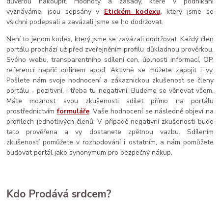
důvěrou nakoupit. Hodnoty a zásady, které v podnikání
vyznáváme, jsou sepsány v
Etickém kodexu
,
který jsme se
všichni podepsali a zavázali jsme se ho dodržovat.
Není to jenom kodex, který jsme se zavázali dodržovat. Každý člen
portálu prochází už před zveřejněním profilu důkladnou prověrkou.
Svého webu, transparentního sdílení cen, úplnosti informací, OP,
referencí napříč onlinem apod. Aktivně se můžete zapojit i vy.
Pošlete nám svoje hodnocení a zákaznickou zkušenost se členy
portálu - pozitivní, i třeba tu negativní. Budeme se věnovat všem.
Máte možnost svou zkušenosti sdílet přímo na portálu
prostřednictvím
formuláře
. Vaše hodnocení se následně objeví na
profilech jednotlivých členů. V případě negativní zkušenosti bude
tato prověřena a vy dostanete zpětnou vazbu. Sdílením
zkušeností pomůžete v rozhodování i ostatním, a nám pomůžete
budovat portál jako synonymum pro bezpečný nákup.
Kdo Prodává srdcem?