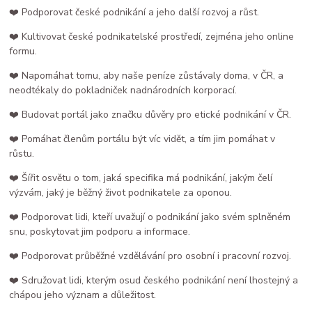
❤️ Podporovat české podnikání a jeho další rozvoj a růst.
❤️ Kultivovat české podnikatelské prostředí, zejména jeho online
formu.
❤️ Napomáhat tomu, aby naše peníze zůstávaly doma, v ČR, a
neodtékaly do pokladniček nadnárodních korporací.
❤️ Budovat portál jako značku důvěry pro etické podnikání v ČR.
❤️ Pomáhat členům portálu být víc vidět, a tím jim pomáhat v
růstu.
❤️ Šířit osvětu o tom, jaká specifika má podnikání, jakým čelí
výzvám, jaký je běžný život podnikatele za oponou.
❤️ Podporovat lidi, kteří uvažují o podnikání jako svém splněném
snu, poskytovat jim podporu a informace.
❤️ Podporovat průběžné vzdělávání pro osobní i pracovní rozvoj.
❤️ Sdružovat lidi, kterým osud českého podnikání není lhostejný a
chápou jeho význam a důležitost.