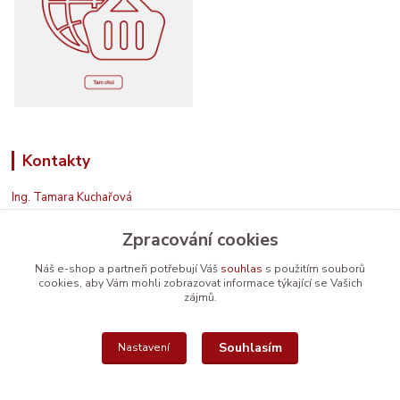
Kontakty
Ing. Tamara Kuchařová
+420 774 687 150
Zpracování cookies
Jsem na příjmu. Když nemohu, zavolám zpět.
info@prodavamesrdcem.cz
Náš e-shop a partneři potřebují Váš
souhlas
s použitím souborů
cookies, aby Vám mohli zobrazovat informace týkající se Vašich
zájmů.
Souhlasím
Nastavení
Vytvořeno na
Eshop-rychle.cz