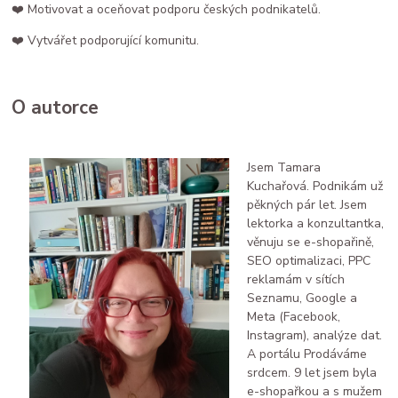
❤️ Motivovat a oceňovat podporu českých podnikatelů.
❤️ Vytvářet podporující komunitu.
O autorce
Jsem Tamara
Kuchařová. Podnikám už
pěkných pár let. Jsem
lektorka a konzultantka,
věnuju se e-shopařině,
SEO optimalizaci, PPC
reklamám v sítích
Seznamu, Google a
Meta (Facebook,
Instagram), analýze dat.
A portálu Prodáváme
srdcem. 9 let jsem byla
e-shopařkou a s mužem