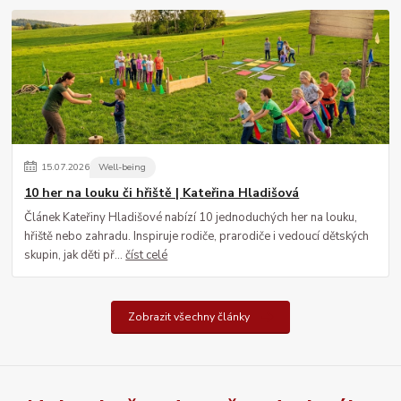
15
.
07
.
2026
Well-being
10 her na louku či hřiště | Kateřina Hladišová
Článek Kateřiny Hladišové nabízí 10 jednoduchých her na louku,
hřiště nebo zahradu. Inspiruje rodiče, prarodiče i vedoucí dětských
skupin, jak děti př...
číst celé
Zobrazit všechny články