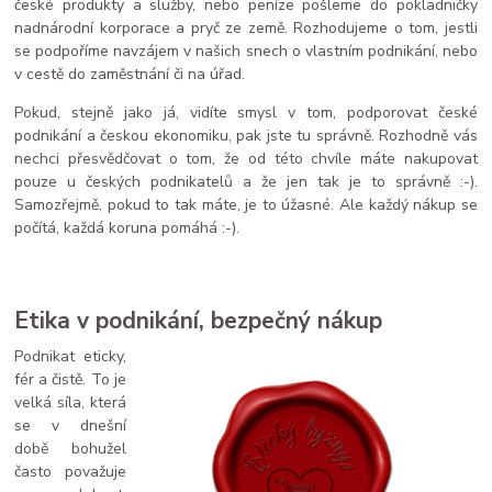
české produkty a služby, nebo peníze pošleme do pokladničky
nadnárodní korporace a pryč ze země. Rozhodujeme o tom, jestli
se podpoříme navzájem v našich snech o vlastním podnikání, nebo
v cestě do zaměstnání či na úřad.
Pokud, stejně jako já, vidíte smysl v tom, podporovat české
podnikání a českou ekonomiku, pak jste tu správně. Rozhodně vás
nechci přesvědčovat o tom, že od této chvíle máte nakupovat
pouze u českých podnikatelů a že jen tak je to správně :-).
Samozřejmě, pokud to tak máte, je to úžasné. Ale každý nákup se
počítá, každá koruna pomáhá :-).
Etika v podnikání, bezpečný nákup
Podnikat eticky,
fér a čistě. To je
velká síla, která
se v dnešní
době bohužel
často považuje