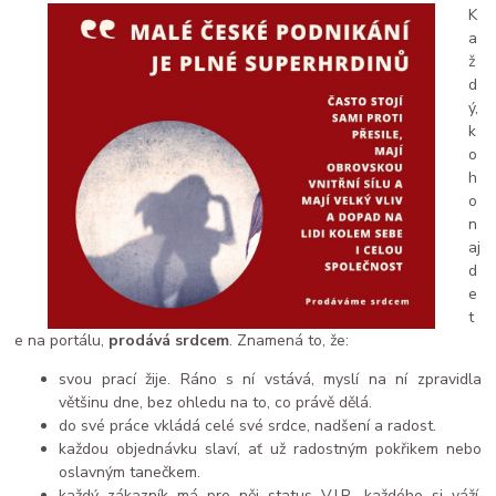
K
a
ž
d
ý,
k
o
h
o
n
aj
d
e
t
e na portálu,
prodává srdcem
. Znamená to, že:
svou prací žije. Ráno s ní vstává, myslí na ní zpravidla
většinu dne, bez ohledu na to, co právě dělá.
do své práce vkládá celé své srdce, nadšení a radost.
každou objednávku slaví, ať už radostným pokřikem nebo
oslavným tanečkem.
každý zákazník má pro něj status V.I.P., každého si váží.