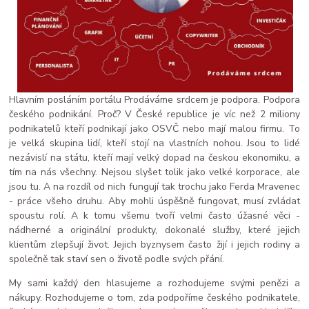
Hlavním posláním portálu Prodáváme srdcem je podpora. Podpora
českého podnikání. Proč? V České republice je víc než 2 miliony
podnikatelů kteří podnikají jako OSVČ nebo mají malou firmu. To
je velká skupina lidí, kteří stojí na vlastních nohou. Jsou to lidé
nezávislí na státu, kteří mají velký dopad na českou ekonomiku, a
tím na nás všechny. Nejsou slyšet tolik jako velké korporace, ale
jsou tu. A na rozdíl od nich fungují tak trochu jako Ferda Mravenec
- práce všeho druhu. Aby mohli úspěšně fungovat, musí zvládat
spoustu rolí. A k tomu všemu tvoří velmi často úžasné věci -
nádherné a originální produkty, dokonalé služby, které jejich
klientům zlepšují život. Jejich byznysem často žijí i jejich rodiny a
společně tak staví sen o životě podle svých přání.
My sami každý den hlasujeme a rozhodujeme svými penězi a
nákupy. Rozhodujeme o tom, zda podpoříme českého podnikatele,