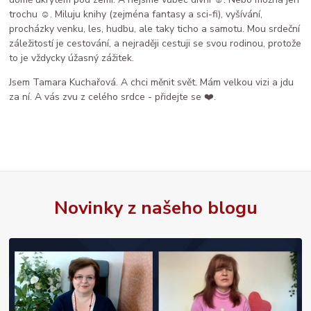
trochu ☺️. Miluju knihy (zejména fantasy a sci-fi), vyšívání,
procházky venku, les, hudbu, ale taky ticho a samotu. Mou srdeční
záležitostí je cestování, a nejraději cestuji se svou rodinou, protože
to je vždycky úžasný zážitek.
Jsem Tamara Kuchařová. A chci měnit svět. Mám velkou vizi a jdu
za ní. A vás zvu z celého srdce - přidejte se ❤️.
Novinky z našeho blogu