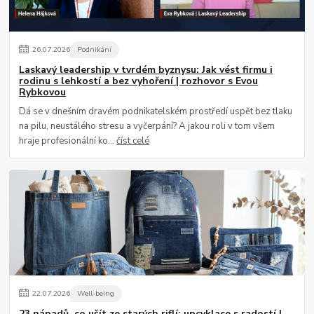
26
.
07
.
2026
Podnikání
Laskavý leadership v tvrdém byznysu: Jak vést firmu i
rodinu s lehkostí a bez vyhoření | rozhovor s Evou
Rybkovou
Dá se v dnešním dravém podnikatelském prostředí uspět bez tlaku
na pilu, neustálého stresu a vyčerpání? A jakou roli v tom všem
hraje profesionální ko...
číst celé
22
.
07
.
2026
Well-being
23 nápadů, co ušít ze starých riflí: upcyklace s radostí |