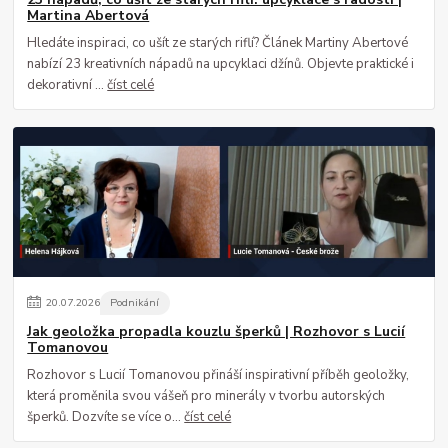
Martina Abertová
Hledáte inspiraci, co ušít ze starých riflí? Článek Martiny Abertové
nabízí 23 kreativních nápadů na upcyklaci džínů. Objevte praktické i
dekorativní ...
číst celé
20
.
07
.
2026
Podnikání
Jak geoložka propadla kouzlu šperků | Rozhovor s Lucií
Tomanovou
Rozhovor s Lucií Tomanovou přináší inspirativní příběh geoložky,
která proměnila svou vášeň pro minerály v tvorbu autorských
šperků. Dozvíte se více o...
číst celé