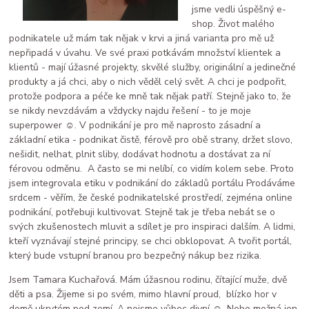
jsme vedli úspěšný e-
shop. Život malého
podnikatele už mám tak nějak v krvi a jiná varianta pro mě už
nepřipadá v úvahu. Ve své praxi potkávám množství klientek a
klientů - mají úžasné projekty, skvělé služby, originální a jedinečné
produkty a já chci, aby o nich věděl celý svět. A chci je podpořit,
protože podpora a péče ke mně tak nějak patří. Stejně jako to, že
se nikdy nevzdávám a vždycky najdu řešení - to je moje
superpower ☺️. V podnikání je pro mě naprosto zásadní a
základní etika - podnikat čistě, férově pro obě strany, držet slovo,
nešidit, nelhat, plnit sliby, dodávat hodnotu a dostávat za ní
férovou odměnu. A často se mi nelíbí, co vidím kolem sebe. Proto
jsem integrovala etiku v podnikání do základů portálu Prodáváme
srdcem - věřím, že české podnikatelské prostředí, zejména online
podnikání, potřebuji kultivovat. Stejně tak je třeba nebát se o
svých zkušenostech mluvit a sdílet je pro inspiraci dalším. A lidmi,
kteří vyznávají stejné principy, se chci obklopovat. A tvořit portál,
který bude vstupní branou pro bezpečný nákup bez rizika.
Jsem Tamara Kuchařová. Mám úžasnou rodinu, čítající muže, dvě
děti a psa. Žijeme si po svém, mimo hlavní proud, blízko hor v
domě ukrytém pod zemí. A nejsme vůbec divní ☺️. Nebo možná jen