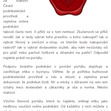
za slabost.
České
podnikatelské
prostředí, a
zejména online
podnikání,
takové často není. A příliš se o tom nemluví. Zkušenosti se příliš
nesdílí. Jak si tedy vybrat toho pravého, u koho nakoupit? Jak si
vybrat férový a seriózní e-shop, ve kterém bude nakupování
radostí? Jak si vybrat dodavatele služeb, aby nám nezůstaly oči
pro pláč nebo pachuť hořkosti a zklamání na patře? Odpověď
najdete právě na portálu.
Podporu českého podnikání v poslání portálu doplňuje a
zastřešuje etika v byznysu. Věříme, že je potřeba kultivovat
podnikatelské prostředí u nás a mluvit, a zejména praxí
dokazovat, že podnikat čistě, fér a eticky, s důrazem na win-win
vztahy mezi dodavateli a zákazníky, je síla a norma. Nikoliv
slabost.
Všichni členové portálu, které tu najdete, vnímají etiku jako
nedílnou součást svého podnikání. Od každého z nich můžete s