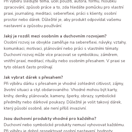
Při výběru sledujte téma, účel použití, autora, formu, hloubku
zpracování, způsob práce a to, zda hledáte pomůcku pro vlastní
praxi, journaling, meditaci, sebereflexi, práci s klienty, osobní
prostor nebo dárek. Důležité je, aby produkt odpovídal vašemu
nastavení a způsobu používání.
Jaký je rozdíl mezi osobním a duchovním rozvojem?
Osobní rozvoj se obvykle zaměřuje na sebereflexi, návyky, vztahy,
komunikaci, motivaci, plánování nebo práci s vlastními tématy.
Duchovní rozvoj může více pracovat se symbolikou, záměrem,
vnitřní praxí, meditací, rituály nebo osobním přesahem. V praxi se
tyto oblasti často prolínají.
Jak vybrat dárek s přesahem?
Při výběru dárku s přesahem je vhodné zohlednit citlivost, zájmy,
životní situaci a styl obdarovaného. Vhodné mohou být karty,
knihy, deníky, plánovače, kameny, šperky, obrazy, symbolické
předměty nebo dárkové poukazy. Důležité je volit takový dárek,
který působí osobně, ale není příliš invazivní.
Jsou duchovní produkty vhodné pro každého?
Duchovní nebo symbolické produkty nemusí vyhovovat každému.
Při výběru je dobré respektovat osobní nastavení, hodnoty,