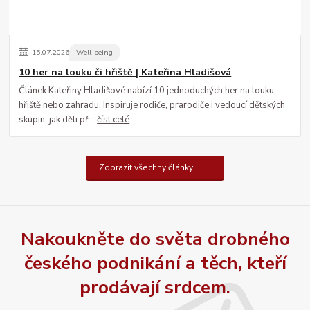
15
.
07
.
2026
Well-being
10 her na louku či hřiště | Kateřina Hladišová
Článek Kateřiny Hladišové nabízí 10 jednoduchých her na louku,
hřiště nebo zahradu. Inspiruje rodiče, prarodiče i vedoucí dětských
skupin, jak děti př...
číst celé
Zobrazit všechny články
Nakoukněte do světa drobného
českého podnikání a těch, kteří
prodávají srdcem.