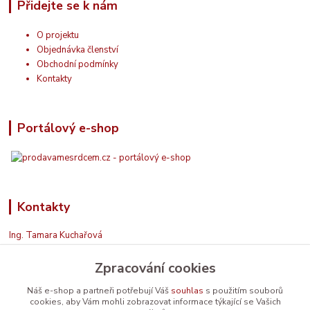
Přidejte se k nám
O projektu
Objednávka členství
Obchodní podmínky
Kontakty
Portálový e-shop
Kontakty
Ing. Tamara Kuchařová
+420 774 687 150
Zpracování cookies
Jsem na příjmu. Když nemohu, zavolám zpět.
info@prodavamesrdcem.cz
Náš e-shop a partneři potřebují Váš
souhlas
s použitím souborů
cookies, aby Vám mohli zobrazovat informace týkající se Vašich