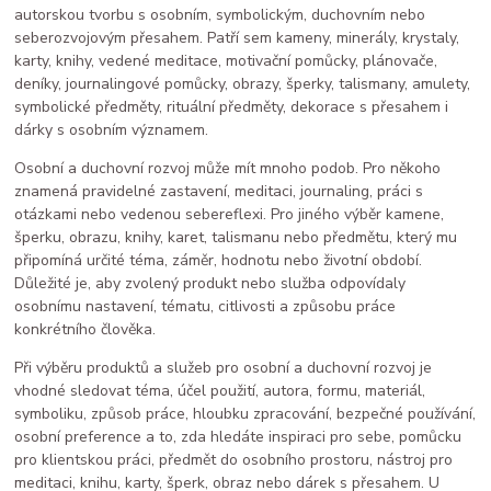
autorskou tvorbu s osobním, symbolickým, duchovním nebo
seberozvojovým přesahem. Patří sem kameny, minerály, krystaly,
karty, knihy, vedené meditace, motivační pomůcky, plánovače,
deníky, journalingové pomůcky, obrazy, šperky, talismany, amulety,
symbolické předměty, rituální předměty, dekorace s přesahem i
dárky s osobním významem.
Osobní a duchovní rozvoj může mít mnoho podob. Pro někoho
znamená pravidelné zastavení, meditaci, journaling, práci s
otázkami nebo vedenou sebereflexi. Pro jiného výběr kamene,
šperku, obrazu, knihy, karet, talismanu nebo předmětu, který mu
připomíná určité téma, záměr, hodnotu nebo životní období.
Důležité je, aby zvolený produkt nebo služba odpovídaly
osobnímu nastavení, tématu, citlivosti a způsobu práce
konkrétního člověka.
Při výběru produktů a služeb pro osobní a duchovní rozvoj je
vhodné sledovat téma, účel použití, autora, formu, materiál,
symboliku, způsob práce, hloubku zpracování, bezpečné používání,
osobní preference a to, zda hledáte inspiraci pro sebe, pomůcku
pro klientskou práci, předmět do osobního prostoru, nástroj pro
meditaci, knihu, karty, šperk, obraz nebo dárek s přesahem. U