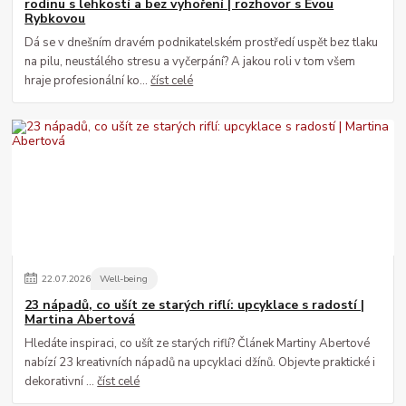
rodinu s lehkostí a bez vyhoření | rozhovor s Evou
Rybkovou
Dá se v dnešním dravém podnikatelském prostředí uspět bez tlaku
na pilu, neustálého stresu a vyčerpání? A jakou roli v tom všem
hraje profesionální ko...
číst celé
22
.
07
.
2026
Well-being
23 nápadů, co ušít ze starých riflí: upcyklace s radostí |
Martina Abertová
Hledáte inspiraci, co ušít ze starých riflí? Článek Martiny Abertové
nabízí 23 kreativních nápadů na upcyklaci džínů. Objevte praktické i
dekorativní ...
číst celé