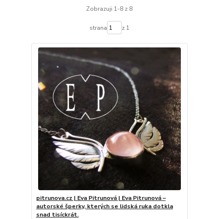
Zobrazuji 1-8 z 8
strana
z 1
pitrunova.cz | Eva Pitrunová | Eva Pitrunová –
autorské šperky, kterých se lidská ruka dotkla
snad tisíckrát.