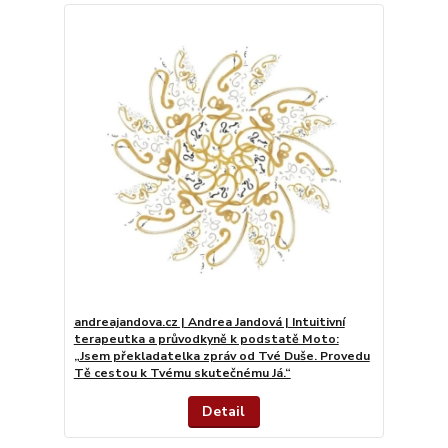
andreajandova.cz | Andrea Jandová | Intuitivní
terapeutka a průvodkyně k podstatě Moto:
„Jsem překladatelka zpráv od Tvé Duše. Provedu
Tě cestou k Tvému skutečnému Já.“
Detail