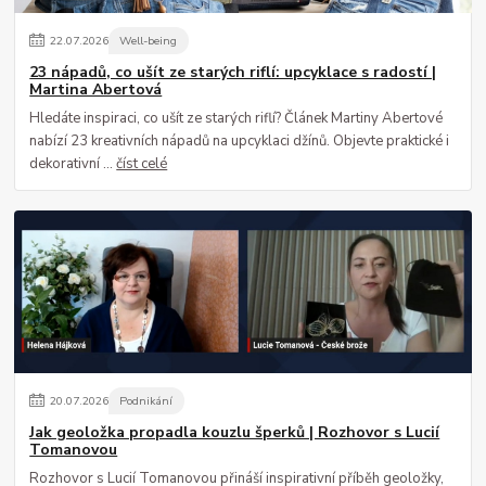
22
.
07
.
2026
Well-being
23 nápadů, co ušít ze starých riflí: upcyklace s radostí |
Martina Abertová
Hledáte inspiraci, co ušít ze starých riflí? Článek Martiny Abertové
nabízí 23 kreativních nápadů na upcyklaci džínů. Objevte praktické i
dekorativní ...
číst celé
20
.
07
.
2026
Podnikání
Jak geoložka propadla kouzlu šperků | Rozhovor s Lucií
Tomanovou
Rozhovor s Lucií Tomanovou přináší inspirativní příběh geoložky,