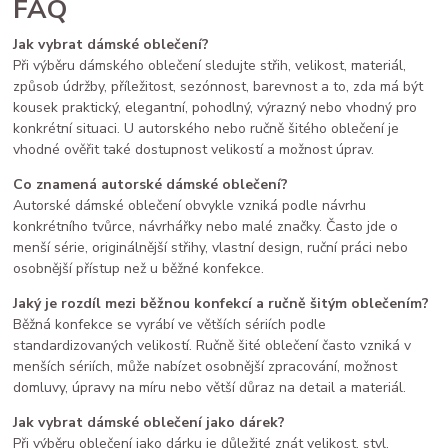
FAQ
Jak vybrat dámské oblečení?
Při výběru dámského oblečení sledujte střih, velikost, materiál,
způsob údržby, příležitost, sezónnost, barevnost a to, zda má být
kousek praktický, elegantní, pohodlný, výrazný nebo vhodný pro
konkrétní situaci. U autorského nebo ručně šitého oblečení je
vhodné ověřit také dostupnost velikostí a možnost úprav.
Co znamená autorské dámské oblečení?
Autorské dámské oblečení obvykle vzniká podle návrhu
konkrétního tvůrce, návrhářky nebo malé značky. Často jde o
menší série, originálnější střihy, vlastní design, ruční práci nebo
osobnější přístup než u běžné konfekce.
Jaký je rozdíl mezi běžnou konfekcí a ručně šitým oblečením?
Běžná konfekce se vyrábí ve větších sériích podle
standardizovaných velikostí. Ručně šité oblečení často vzniká v
menších sériích, může nabízet osobnější zpracování, možnost
domluvy, úpravy na míru nebo větší důraz na detail a materiál.
Jak vybrat dámské oblečení jako dárek?
Při výběru oblečení jako dárku je důležité znát velikost, styl,