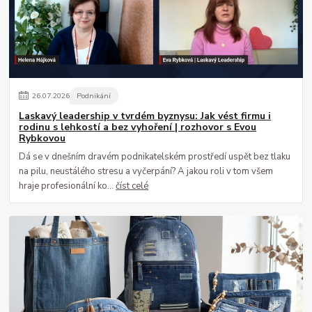
26
.
07
.
2026
Podnikání
Laskavý leadership v tvrdém byznysu: Jak vést firmu i
rodinu s lehkostí a bez vyhoření | rozhovor s Evou
Rybkovou
Dá se v dnešním dravém podnikatelském prostředí uspět bez tlaku
na pilu, neustálého stresu a vyčerpání? A jakou roli v tom všem
hraje profesionální ko...
číst celé