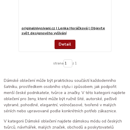
originalnivysivani.cz | Lenka Horáčková | Objevte
svět designového vyšívání
Detail
strana
z 1
Dámské oblečení může být praktickou součástí každodenního
šatníku, prostředkem osobního stylu i způsobem, jak podpořit
menší české podnikatele, tvůrce a značky. V této kategorii najdete
oblečení pro ženy, které může být ručně šité, autorské, pečlivě
vybrané, pohodlné, elegantní, volnočasové, tvořené v malých
sériích nebo upravované podle konkrétních potřeb zákaznice.
V kategorii Dámské oblečení najdete dámskou módu od českých
tvůrců, návrhářek, malých značek, obchodů a poskytovatelů