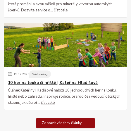
která proměnila svou vášeň pro minerály v tvorbu autorských
šperků. Dozvíte se více o...
číst celé
15
.
07
.
2026
Well-being
10 her na louku či hřiště | Kateřina Hladišová
Článek Kateřiny Hladišové nabízí 10 jednoduchých her na louku,
hřiště nebo zahradu. Inspiruje rodiče, prarodiče i vedoucí dětských
skupin, jak děti př...
číst celé
Zobrazit všechny články