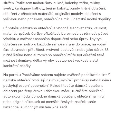
služeb. Patřit sem mohou šaty, sukně, halenky, trička, mikiny,
svetry, kardigany, kalhoty, legíny, kabáty, bundy, lněné oblečení,
oblečení z přírodních materiálů, originální modely, oblečení s
výšivkou nebo potiskem, oblečení na míru i dámské módní doplňky.
Při výběru dámského oblečení je vhodné sledovat střih, velikost,
materiál, způsob údržby, příležitost, barevnost, sezónnost, původ
výrobku a možnost osobního doporučení nebo úprav. Jiný typ
oblečení se hodí pro každodenní nošení, jiný do práce, na volný
čas, slavnostní příležitost, vrstvení, cestování nebo jako dárek. U
ručně šitého nebo autorského oblečení může být důležitá také
možnost domluvy, délka výroby, dostupnost velikostí a styl
konkrétní značky.
Na portálu Prodáváme srdcem najdete ověřené podnikatele, kteří
dámské oblečení tvoří, šijí, navrhují, vybírají, prodávají nebo k němu
poskytují osobní doporučení. Pokud hledáte dámské oblečení,
oblečení pro ženy, českou dámskou módu, ručně šité oblečení,
autorskou módu, pohodlné dámské oblečení, oblečení na míru
nebo originální kousek od menších českých značek, tahle
kategorie je vhodným místem, kde začít.