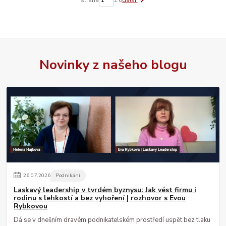
strana
z 6
další
Novinky z našeho blogu
26
.
07
.
2026
Podnikání
Laskavý leadership v tvrdém byznysu: Jak vést firmu i
rodinu s lehkostí a bez vyhoření | rozhovor s Evou
Rybkovou
Dá se v dnešním dravém podnikatelském prostředí uspět bez tlaku