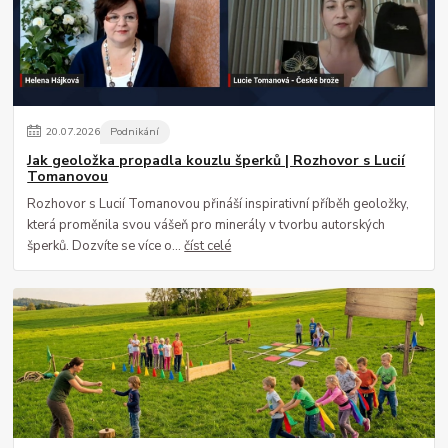
20
.
07
.
2026
Podnikání
Jak geoložka propadla kouzlu šperků | Rozhovor s Lucií
Tomanovou
Rozhovor s Lucií Tomanovou přináší inspirativní příběh geoložky,
která proměnila svou vášeň pro minerály v tvorbu autorských
šperků. Dozvíte se více o...
číst celé