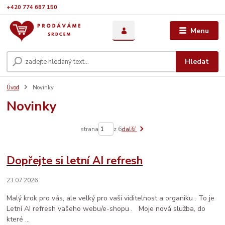
+420 774 687 150
Menu
Hledat
Úvod
Novinky
Novinky
strana
z 6
další
Dopřejte si letní AI refresh
23.07.2026
Malý krok pro vás, ale velký pro vaši viditelnost a organiku . To je
Letní AI refresh vašeho webu/e-shopu . Moje nová služba, do
které ...