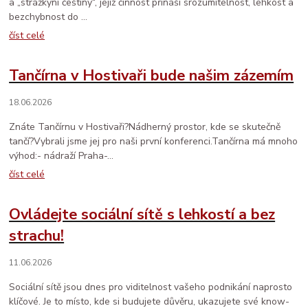
a „strážkyni češtiny“, jejíž činnost přináší srozumitelnost, lehkost a
bezchybnost do ...
číst celé
Tančírna v Hostivaři bude našim zázemím
18.06.2026
Znáte Tančírnu v Hostivaři?Nádherný prostor, kde se skutečně
tančí?Vybrali jsme jej pro naši první konferenci.Tančírna má mnoho
výhod:- nádraží Praha-...
číst celé
Ovládejte sociální sítě s lehkostí a bez
strachu!
11.06.2026
Sociální sítě jsou dnes pro viditelnost vašeho podnikání naprosto
klíčové. Je to místo, kde si budujete důvěru, ukazujete své know-