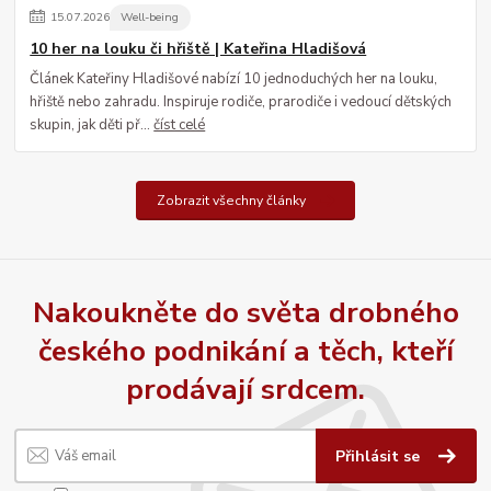
15
.
07
.
2026
Well-being
10 her na louku či hřiště | Kateřina Hladišová
Článek Kateřiny Hladišové nabízí 10 jednoduchých her na louku,
hřiště nebo zahradu. Inspiruje rodiče, prarodiče i vedoucí dětských
skupin, jak děti př...
číst celé
Zobrazit všechny články
Nakoukněte do světa drobného
českého podnikání a těch, kteří
prodávají srdcem.
Přihlásit se