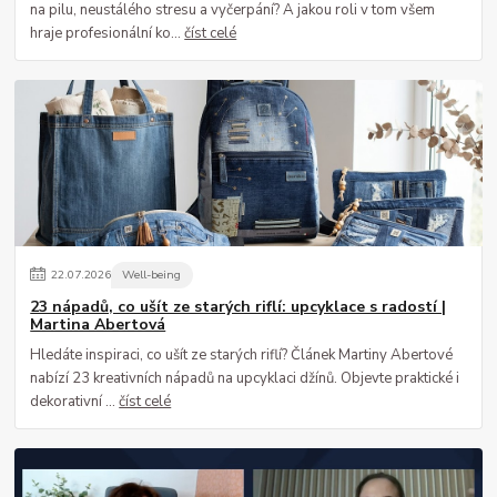
na pilu, neustálého stresu a vyčerpání? A jakou roli v tom všem
hraje profesionální ko...
číst celé
22
.
07
.
2026
Well-being
23 nápadů, co ušít ze starých riflí: upcyklace s radostí |
Martina Abertová
Hledáte inspiraci, co ušít ze starých riflí? Článek Martiny Abertové
nabízí 23 kreativních nápadů na upcyklaci džínů. Objevte praktické i
dekorativní ...
číst celé