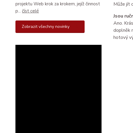
projektu Web krok za krokem, jejíž činnost
Může jít 
p...
číst celé
Jsou ruč
Ano. Krás
Zobrazit všechny novinky
doplněk m
hotový v