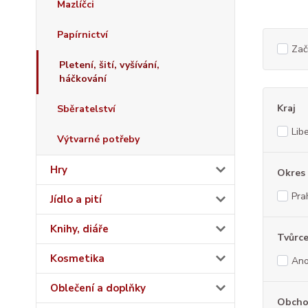
Mazlíčci
Papírnictví
Začí
Pletení, šití, vyšívání,
háčkování
Kraj
Sběratelství
Lib
Výtvarné potřeby
Hry
Okres
Pra
Jídlo a pití
Knihy, diáře
Tvůrce
Kosmetika
An
Oblečení a doplňky
Obcho