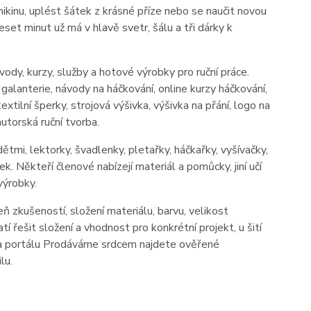
mikinu, uplést šátek z krásné příze nebo se naučit novou
deset minut už má v hlavě svetr, šálu a tři dárky k
ávody, kurzy, služby a hotové výrobky pro ruční práce.
 galanterie, návody na háčkování, online kurzy háčkování,
textilní šperky, strojová výšivka, výšivka na přání, logo na
utorská ruční tvorba.
dětmi, lektorky, švadlenky, pletařky, háčkařky, vyšívačky,
ek. Někteří členové nabízejí materiál a pomůcky, jiní učí
výrobky.
ň zkušeností, složení materiálu, barvu, velikost
í řešit složení a vhodnost pro konkrétní projekt, u šití
. Na portálu Prodáváme srdcem najdete ověřené
lu.