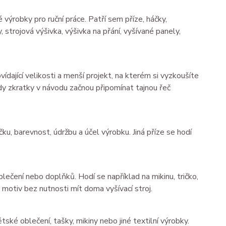
 výrobky pro ruční práce. Patří sem příze, háčky,
, strojová výšivka, výšivka na přání, vyšívané panely,
dající velikosti a menší projekt, na kterém si vyzkoušíte
dy zkratky v návodu začnou připomínat tajnou řeč
čku, barevnost, údržbu a účel výrobku. Jiná příze se hodí
oblečení nebo doplňků. Hodí se například na mikinu, tričko,
motiv bez nutnosti mít doma vyšívací stroj.
ětské oblečení, tašky, mikiny nebo jiné textilní výrobky.