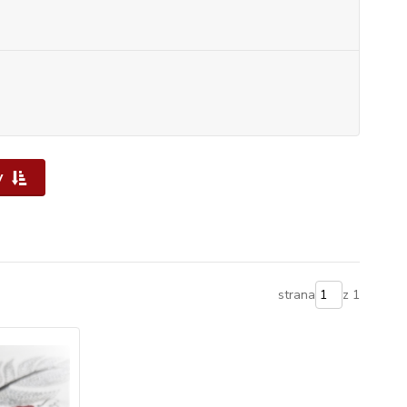
y
strana
z 1