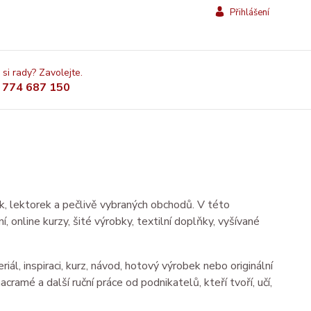
Přihlášení
 si rady? Zavolejte.
 774 687 150
ek, lektorek a pečlivě vybraných obchodů. V této
í, online kurzy, šité výrobky, textilní doplňky, vyšívané
ál, inspiraci, kurz, návod, hotový výrobek nebo originální
acramé a další ruční práce od podnikatelů, kteří tvoří, učí,