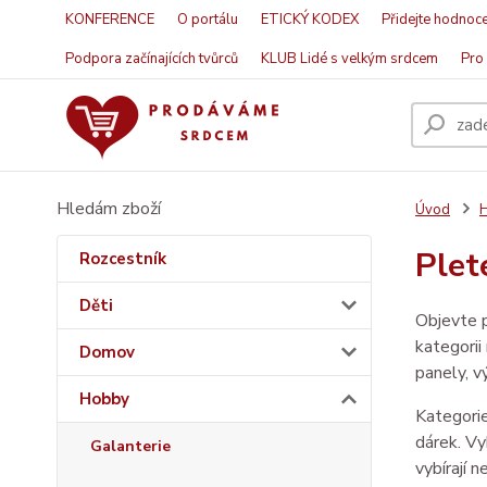
KONFERENCE
O portálu
ETICKÝ KODEX
Přidejte hodnoce
Podpora začínajících tvůrců
KLUB Lidé s velkým srdcem
Pro 
Hledám zboží
Úvod
Plete
Rozcestník
Děti
Objevte p
kategorii
Domov
panely, v
Hobby
Kategorie
dárek. Vy
Galanterie
vybírají 