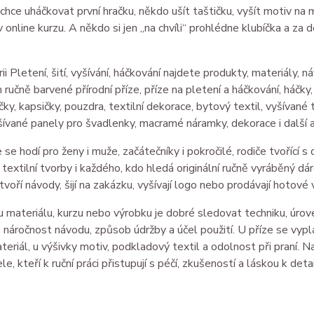
chce uháčkovat první hračku, někdo ušít taštičku, vyšít motiv na 
v online kurzu. A někdo si jen „na chvíli“ prohlédne klubíčka a za 
.
ii Pletení, šití, vyšívání, háčkování najdete produkty, materiály, n
 ručně barvené přírodní příze, příze na pletení a háčkování, háčky,
čky, kapsičky, pouzdra, textilní dekorace, bytový textil, vyšívané 
yšívané panely pro švadlenky, macramé náramky, dekorace i další a
 se hodí pro ženy i muže, začátečníky i pokročilé, rodiče tvořící s 
 textilní tvorby i každého, kdo hledá originální ručně vyráběný dár
 tvoří návody, šijí na zakázku, vyšívají logo nebo prodávají hotové 
u materiálu, kurzu nebo výrobku je dobré sledovat techniku, úrove
náročnost návodu, způsob údržby a účel použití. U příze se vyplat
ateriál, u výšivky motiv, podkladový textil a odolnost při praní
e, kteří k ruční práci přistupují s péčí, zkušeností a láskou k detai