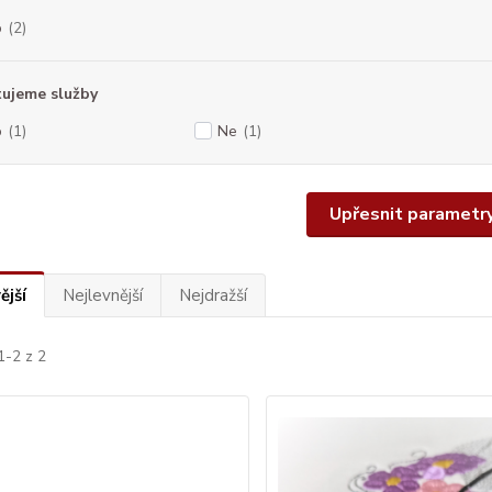
o
(2)
ujeme služby
o
(1)
Ne
(1)
Upřesnit parametr
ější
Nejlevnější
Nejdražší
1-2 z 2