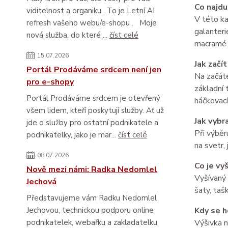
Co najdu 
viditelnost a organiku . To je Letní AI
V této ka
refresh vašeho webu/e-shopu . Moje
galanteri
nová služba, do které ...
číst celé
macramé a
15.07.2026
Jak začí
Portál Prodáváme srdcem není jen
Na začáte
pro e-shopy
základní 
Portál Prodáváme srdcem je otevřený
háčkovací
všem lidem, kteří poskytují služby. Ať už
Jak vybr
jde o služby pro ostatní podnikatele a
Při výběr
podnikatelky, jako je mar...
číst celé
na svetr,
08.07.2026
Co je vy
Nově mezi námi: Radka Nedomlel
Vyšívaný 
Jechová
šaty, taš
Představujeme vám Radku Nedomlel
Jechovou, technickou podporu online
Kdy se h
podnikatelek, webařku a zakladatelku
Výšivka n