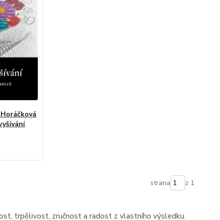
a Horáčková
vyšívání
strana
z 1
ivost, trpělivost, zručnost a radost z vlastního výsledku.