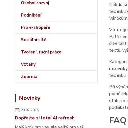
Osobní rozvoj
Někdo si 
techniku 
Podnikání
Vánocům
Pro e-shopaře
V kategor
Patří sem
Sociální sítě
šité tašti
textil, v
Tvoření, ruční práce
Kategorie
Vztahy
milovníky
techniku,
Zdarma
Při výběr
pomůcek, 
Novinky
střih a m
podnikatel
23.07.2026
FAQ
Dopřejte si letní AI refresh
Malý krok pro vás, ale velký pro vaši