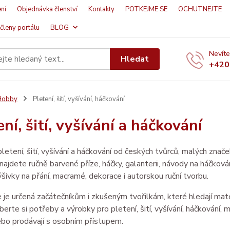
ní
Objednávka členství
Kontakty
POTKEJME SE
OCHUTNEJTE
členy portálu
BLOG
Nevíte
Hledat
+420
Hobby
Pletení, šití, vyšívání, háčkování
ní, šití, vyšívání a háčkování
letení, šití, vyšívání a háčkování od českých tvůrců, malých znač
 najdete ručně barvené příze, háčky, galanterii, návody na háčkován
ýšivky na přání, macramé, dekorace i autorskou ruční tvorbu.
 je určená začátečníkům i zkušeným tvořilkám, které hledají materi
berte si potřeby a výrobky pro pletení, šití, vyšívání, háčkování, m
nebo prodávají s osobním přístupem.