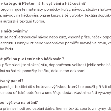
v kategorii Pletení, šití, vyšívání a háčkování?
tegorii najdete materiály, pomůcky, kurzy, návody, služby i hotové
e, návody na háčkování, online kurzy, šité výrobky, textilní doplňky
 autorská textilní tvorba.
t s háčkováním?
k se hodí jednoduchý návod nebo kurz, vhodná příze, háček odpoví
techniku. Dobrý kurz nebo videonávod pomůže hlavně ve chvíli, k
ho řádu.
at přízi na pletení nebo háčkování?
u příze sledujte složení, sílu, doporučenou velikost jehlic nebo há
 jiná na šátek, ponožky, hračku, deku nebo dekoraci.
šívaný panel?
panel je textilní díl s hotovou výšivkou, který lze použít při šití 
ku nebo dětské oblečení a umožňuje dodat vlastnímu šití výrazný 
odí výšivka na přání?
a přání se hodí pro osobní dárky, firemní textil, sportovní týmy, d