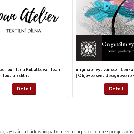
ier.eu | Jana Kubálková | Joan
originalnivysivani.cz | Lenk
– textilní dílna
| Objevte svět designového 
Detail
Detail
ití, vyšívání a háčkování patří mezi ruční práce, které spojují tvoř