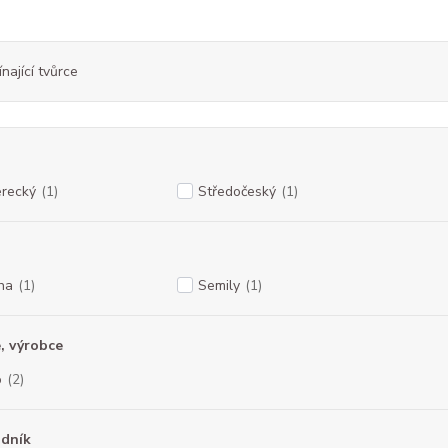
nající tvůrce
erecký
(1)
Středočeský
(1)
ha
(1)
Semily
(1)
, výrobce
o
(2)
dník