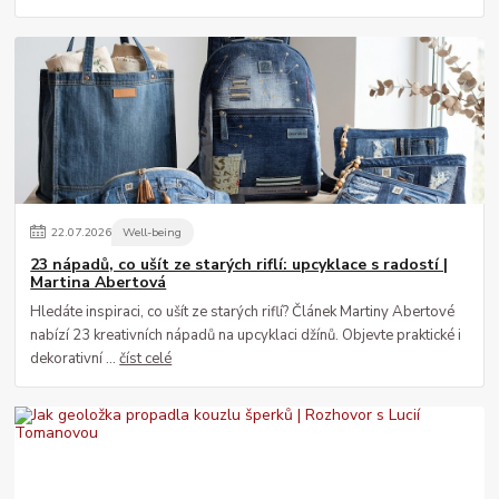
22
.
07
.
2026
Well-being
23 nápadů, co ušít ze starých riflí: upcyklace s radostí |
Martina Abertová
Hledáte inspiraci, co ušít ze starých riflí? Článek Martiny Abertové
nabízí 23 kreativních nápadů na upcyklaci džínů. Objevte praktické i
dekorativní ...
číst celé