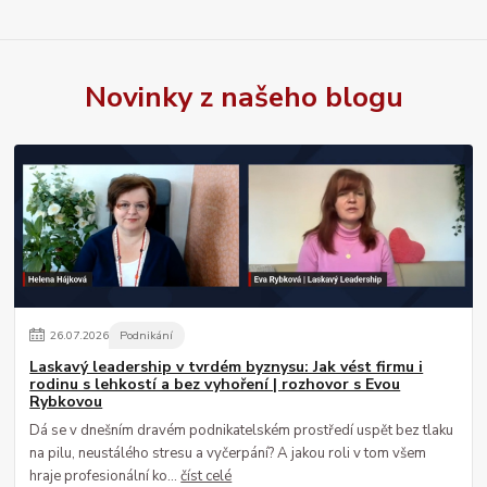
Novinky z našeho blogu
26
.
07
.
2026
Podnikání
Laskavý leadership v tvrdém byznysu: Jak vést firmu i
rodinu s lehkostí a bez vyhoření | rozhovor s Evou
Rybkovou
Dá se v dnešním dravém podnikatelském prostředí uspět bez tlaku
na pilu, neustálého stresu a vyčerpání? A jakou roli v tom všem
hraje profesionální ko...
číst celé