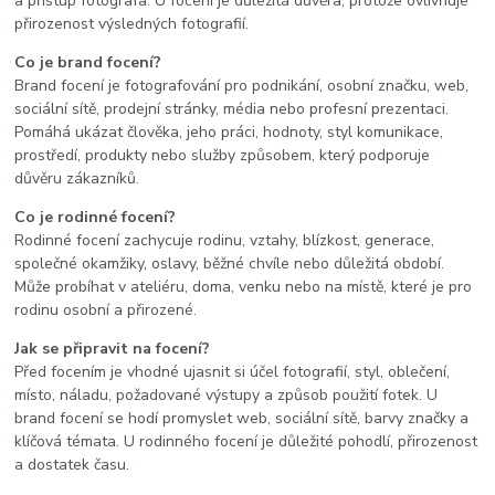
a přístup fotografa. U focení je důležitá důvěra, protože ovlivňuje
přirozenost výsledných fotografií.
Co je brand focení?
Brand focení je fotografování pro podnikání, osobní značku, web,
sociální sítě, prodejní stránky, média nebo profesní prezentaci.
Pomáhá ukázat člověka, jeho práci, hodnoty, styl komunikace,
prostředí, produkty nebo služby způsobem, který podporuje
důvěru zákazníků.
Co je rodinné focení?
Rodinné focení zachycuje rodinu, vztahy, blízkost, generace,
společné okamžiky, oslavy, běžné chvíle nebo důležitá období.
Může probíhat v ateliéru, doma, venku nebo na místě, které je pro
rodinu osobní a přirozené.
Jak se připravit na focení?
Před focením je vhodné ujasnit si účel fotografií, styl, oblečení,
místo, náladu, požadované výstupy a způsob použití fotek. U
brand focení se hodí promyslet web, sociální sítě, barvy značky a
klíčová témata. U rodinného focení je důležité pohodlí, přirozenost
a dostatek času.