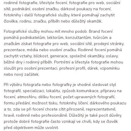
rodinné fotografie, lifestyle focení, fotografie pro web, sociální
sítě, podnikání, osobní značku, dárkové poukazy na focení,
fotoknihy i další fotografické služby, které pomáhají zachytit
člověka, rodinu, značku, příběh nebo důležitý okamžik.
Fotografické služby mohou mít mnoho podob. Brand focení
pomáhá podnikatelům, lektorům, konzultantům, tvůrcům a
značkám získat fotografie pro web, sociální sítě, prodejní stránky,
prezentace, média nebo osobní značku. Rodinné focení pomáhá
zachytit vztahy, blízkost, generace, společné okamžiky, oslavy,
běžné dny i rodinný příběh. Portrétní a lifestyle fotografie mohou
sloužit pro osobní prezentaci, profesní profil, dárek, vzpomínku
nebo nový začátek.
Při výběru fotografa nebo fotografky je vhodné sledovat styl
fotografií, specializaci, lokalitu, způsob komunikace, přípravu na
focení, atmosféru, délku focení, počet upravených fotografií,
formu předání, možnost tisku, fotoknihy, líčení, dárkového poukazu
a to, zda se při focení chcete cítit přirozeně, reprezentativně,
hravě, rodinně nebo profesionálně. Důležitý je také pocit důvěry,
protože dobré fotografie často vznikají ve chvíli, kdy se člověk
před objektivem může uvolnit.