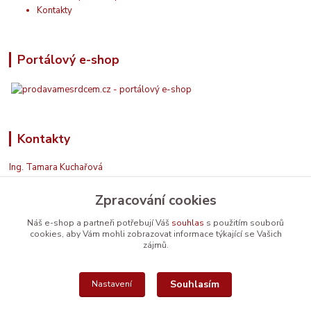
Kontakty
Portálový e-shop
Kontakty
Ing. Tamara Kuchařová
+420 774 687 150
Zpracování cookies
Jsem na příjmu. Když nemohu, zavolám zpět.
info@prodavamesrdcem.cz
Náš e-shop a partneři potřebují Váš
souhlas
s použitím souborů
cookies, aby Vám mohli zobrazovat informace týkající se Vašich
zájmů.
Souhlasím
Nastavení