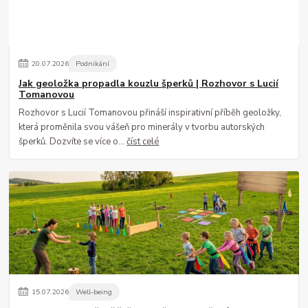
20
.
07
.
2026
Podnikání
Jak geoložka propadla kouzlu šperků | Rozhovor s Lucií
Tomanovou
Rozhovor s Lucií Tomanovou přináší inspirativní příběh geoložky,
která proměnila svou vášeň pro minerály v tvorbu autorských
šperků. Dozvíte se více o...
číst celé
15
.
07
.
2026
Well-being