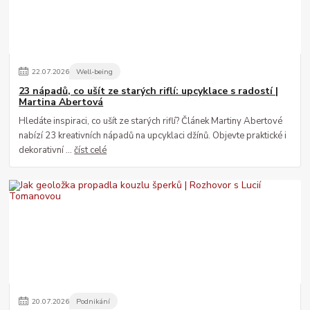
22
.
07
.
2026
Well-being
23 nápadů, co ušít ze starých riflí: upcyklace s radostí |
Martina Abertová
Hledáte inspiraci, co ušít ze starých riflí? Článek Martiny Abertové
nabízí 23 kreativních nápadů na upcyklaci džínů. Objevte praktické i
dekorativní ...
číst celé
20
.
07
.
2026
Podnikání