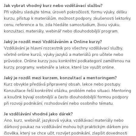
Jak vybrat vhodný kurz nebo vzdělávací službu?
Při výběru sledujte téma, úroveň pokročilosti, formu výuky, délku
kurzu, přístup k materiálům, možnost podpory, zkušenosti lektorky,
cenu, reference a to, zda hledáte samostudium, živou výuku,
konzultaci, materiály, webinář nebo dlouhodobější program.
Jaký je rozdíl mezi Vzděláváním a Online kurzy?
Vzdělávání je hlavní rozcestník pro všechny vzdělávací služby,
včetně online kurzů, výuky jazyků a materiálů pro učitele nebo
průvodce. Online kurzy jsou konkrétní podkategorií zaměřenou na
kurzy, programy, webináře a lekce, které lze využít online.
Jaký je rozdíl mezi kurzem, konzultací a mentoringem?
Kurz obvykle předává připravený obsah, lekce nebo postupy.
Konzultace řeší konkrétní otázku, problém nebo situaci. Mentoring
a koučink bývají osobnější a často dlouhodobější formou podpory
při rozvoji podnikání, rozhodování nebo osobního tématu.
Je vzdělávání vhodné jako dárek?
Ano, kurz, webinář, jazyková výuka, vzdělávací materiály nebo
dárkový poukaz na vzdělávání mohou být praktickým dárkem pro
člověka, který se chce učit, rozvíjet podnikání, zlepšit dovednosti