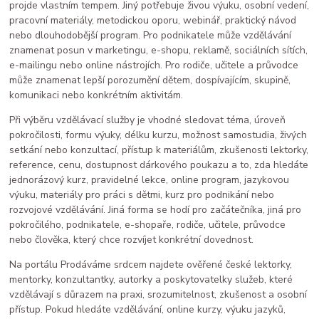
projde vlastním tempem. Jiný potřebuje živou výuku, osobní vedení,
pracovní materiály, metodickou oporu, webinář, praktický návod
nebo dlouhodobější program. Pro podnikatele může vzdělávání
znamenat posun v marketingu, e-shopu, reklamě, sociálních sítích,
e-mailingu nebo online nástrojích. Pro rodiče, učitele a průvodce
může znamenat lepší porozumění dětem, dospívajícím, skupině,
komunikaci nebo konkrétním aktivitám.
Při výběru vzdělávací služby je vhodné sledovat téma, úroveň
pokročilosti, formu výuky, délku kurzu, možnost samostudia, živých
setkání nebo konzultací, přístup k materiálům, zkušenosti lektorky,
reference, cenu, dostupnost dárkového poukazu a to, zda hledáte
jednorázový kurz, pravidelné lekce, online program, jazykovou
výuku, materiály pro práci s dětmi, kurz pro podnikání nebo
rozvojové vzdělávání. Jiná forma se hodí pro začátečníka, jiná pro
pokročilého, podnikatele, e-shopaře, rodiče, učitele, průvodce
nebo člověka, který chce rozvíjet konkrétní dovednost.
Na portálu Prodáváme srdcem najdete ověřené české lektorky,
mentorky, konzultantky, autorky a poskytovatelky služeb, které
vzdělávají s důrazem na praxi, srozumitelnost, zkušenost a osobní
přístup. Pokud hledáte vzdělávání, online kurzy, výuku jazyků,