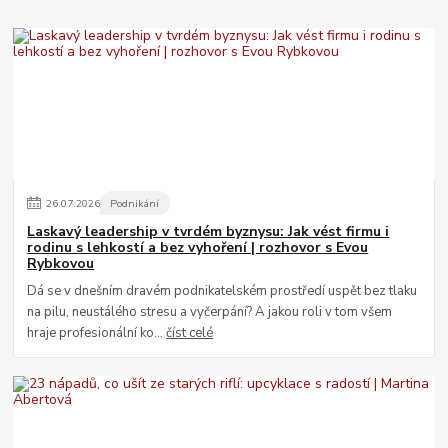
26
.
07
.
2026
Podnikání
Laskavý leadership v tvrdém byznysu: Jak vést firmu i
rodinu s lehkostí a bez vyhoření | rozhovor s Evou
Rybkovou
Dá se v dnešním dravém podnikatelském prostředí uspět bez tlaku
na pilu, neustálého stresu a vyčerpání? A jakou roli v tom všem
hraje profesionální ko...
číst celé