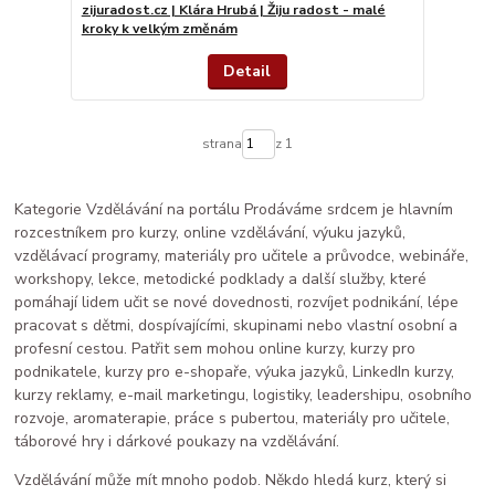
zijuradost.cz | Klára Hrubá | Žiju radost - malé
kroky k velkým změnám
Detail
strana
z 1
Kategorie Vzdělávání na portálu Prodáváme srdcem je hlavním
rozcestníkem pro kurzy, online vzdělávání, výuku jazyků,
vzdělávací programy, materiály pro učitele a průvodce, webináře,
workshopy, lekce, metodické podklady a další služby, které
pomáhají lidem učit se nové dovednosti, rozvíjet podnikání, lépe
pracovat s dětmi, dospívajícími, skupinami nebo vlastní osobní a
profesní cestou. Patřit sem mohou online kurzy, kurzy pro
podnikatele, kurzy pro e-shopaře, výuka jazyků, LinkedIn kurzy,
kurzy reklamy, e-mail marketingu, logistiky, leadershipu, osobního
rozvoje, aromaterapie, práce s pubertou, materiály pro učitele,
táborové hry i dárkové poukazy na vzdělávání.
Vzdělávání může mít mnoho podob. Někdo hledá kurz, který si