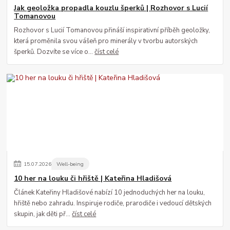
Jak geoložka propadla kouzlu šperků | Rozhovor s Lucií
Tomanovou
Rozhovor s Lucií Tomanovou přináší inspirativní příběh geoložky,
která proměnila svou vášeň pro minerály v tvorbu autorských
šperků. Dozvíte se více o...
číst celé
15
.
07
.
2026
Well-being
10 her na louku či hřiště | Kateřina Hladišová
Článek Kateřiny Hladišové nabízí 10 jednoduchých her na louku,
hřiště nebo zahradu. Inspiruje rodiče, prarodiče i vedoucí dětských
skupin, jak děti př...
číst celé