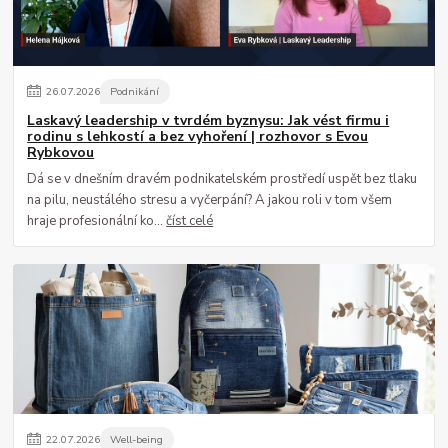
26
.
07
.
2026
Podnikání
Laskavý leadership v tvrdém byznysu: Jak vést firmu i
rodinu s lehkostí a bez vyhoření | rozhovor s Evou
Rybkovou
Dá se v dnešním dravém podnikatelském prostředí uspět bez tlaku
na pilu, neustálého stresu a vyčerpání? A jakou roli v tom všem
hraje profesionální ko...
číst celé
22
.
07
.
2026
Well-being