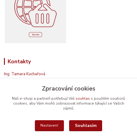
Kontakty
Ing. Tamara Kuchařová
+420 774 687 150
Zpracování cookies
Jsem na příjmu. Když nemohu, zavolám zpět.
info@prodavamesrdcem.cz
Náš e-shop a partneři potřebují Váš
souhlas
s použitím souborů
cookies, aby Vám mohli zobrazovat informace týkající se Vašich
zájmů.
Souhlasím
Nastavení