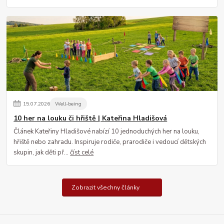
15
.
07
.
2026
Well-being
10 her na louku či hřiště | Kateřina Hladišová
Článek Kateřiny Hladišové nabízí 10 jednoduchých her na louku,
hřiště nebo zahradu. Inspiruje rodiče, prarodiče i vedoucí dětských
skupin, jak děti př...
číst celé
Zobrazit všechny články