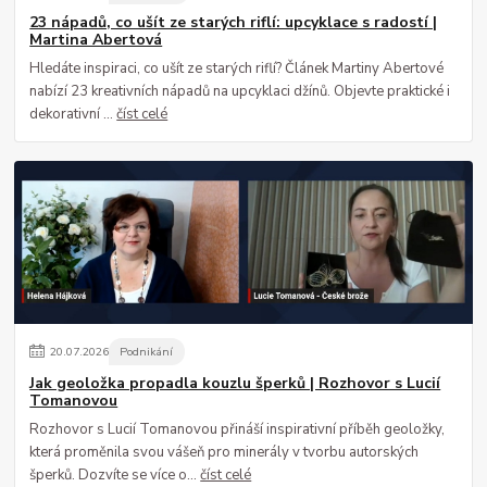
23 nápadů, co ušít ze starých riflí: upcyklace s radostí |
Martina Abertová
Hledáte inspiraci, co ušít ze starých riflí? Článek Martiny Abertové
nabízí 23 kreativních nápadů na upcyklaci džínů. Objevte praktické i
dekorativní ...
číst celé
20
.
07
.
2026
Podnikání
Jak geoložka propadla kouzlu šperků | Rozhovor s Lucií
Tomanovou
Rozhovor s Lucií Tomanovou přináší inspirativní příběh geoložky,
která proměnila svou vášeň pro minerály v tvorbu autorských
šperků. Dozvíte se více o...
číst celé