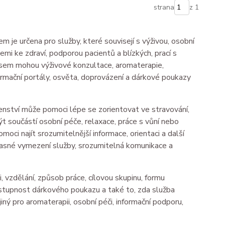
strana
z 1
 je určena pro služby, které souvisejí s výživou, osobní
emi ke zdraví, podporou pacientů a blízkých, prací s
t sem mohou výživové konzultace, aromaterapie,
ormační portály, osvěta, doprovázení a dárkové poukazy
enství může pomoci lépe se zorientovat ve stravování,
 součástí osobní péče, relaxace, práce s vůní nebo
ci najít srozumitelnější informace, orientaci a další
asné vymezení služby, srozumitelná komunikace a
 vzdělání, způsob práce, cílovou skupinu, formu
ostupnost dárkového poukazu a také to, zda služba
iný pro aromaterapii, osobní péči, informační podporu,