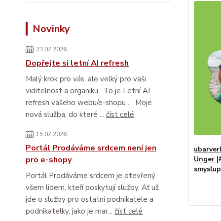
Novinky
23.07.2026
Dopřejte si letní AI refresh
Malý krok pro vás, ale velký pro vaši
viditelnost a organiku . To je Letní AI
refresh vašeho webu/e-shopu . Moje
nová služba, do které ...
číst celé
15.07.2026
Portál Prodáváme srdcem není jen
ubarverk
pro e-shopy
Unger |
smyslupl
Portál Prodáváme srdcem je otevřený
všem lidem, kteří poskytují služby. Ať už
jde o služby pro ostatní podnikatele a
podnikatelky, jako je mar...
číst celé