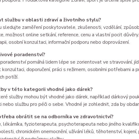
í podporu. Produktová kategorie Zdraví, sport je určena spíše pro 
at službu v oblasti zdraví a životního stylu?
u sledujte zaměření poskytovatele, zkušenosti, vzdělání, způsob 
e, možnost online setkání, reference, cenu a vlastní pocit důvěry
pii, osobní konzultaci, informační podporu nebo doprovázení.
živové poradenství?
poradenství pomáhá lidem lépe se zorientovat ve stravování, jíd
 konzultaci, doporučení, práci s režimem, osobními potřebami a p
h potíží.
žby v této kategorii vhodné jako dárek?
eré služby mohou být vhodné jako dárek, například dárkový pouk
i nebo službu pro péči o sebe. Vhodné je zohlednit, zda by obda
otřeba obrátit se na odborníka ve zdravotnictví?
, lékárníka, fyzioterapeuta, psychoterapeuta nebo jiného kvalifi
 bolesti, chronickém onemocnění, užívání léků, těhotenství, kojení,