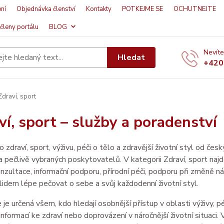
ní
Objednávka členství
Kontakty
POTKEJME SE
OCHUTNEJTE
členy portálu
BLOG
Nevíte
Hledat
+420
draví, sport
ví, sport – služby a poradenství
o zdraví, sport, výživu, péči o tělo a zdravější životní styl od č
a pečlivě vybraných poskytovatelů. V kategorii Zdraví, sport naj
nzultace, informační podporu, přírodní péči, podporu při změně návy
lidem lépe pečovat o sebe a svůj každodenní životní styl.
 je určená všem, kdo hledají osobnější přístup v oblasti výživy, p
informací ke zdraví nebo doprovázení v náročnější životní situaci