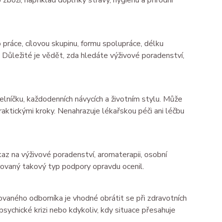
zboží, například doplňky stravy, hygienu a přírodní
práce, cílovou skupinu, formu spolupráce, délku
. Důležité je vědět, zda hledáte výživové poradenství,
elníčku, každodenních návycích a životním stylu. Může
raktickými kroky. Nenahrazuje lékařskou péči ani léčbu
az na výživové poradenství, aromaterapii, osobní
rovaný takový typ podpory opravdu ocenil.
kovaného odborníka je vhodné obrátit se při zdravotních
 psychické krizi nebo kdykoliv, kdy situace přesahuje