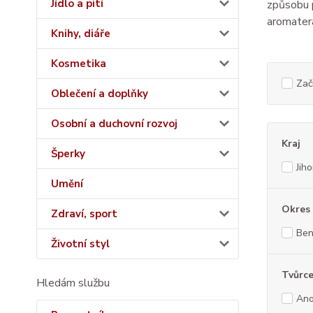
Jídlo a pití
způsobu p
aromatera
Knihy, diáře
Kosmetika
Začí
Oblečení a doplňky
Osobní a duchovní rozvoj
Kraj
Šperky
Jih
Umění
Okres
Zdraví, sport
Ben
Životní styl
Tvůrce
Hledám službu
An