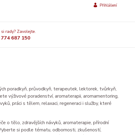
Přihlášení
 si rady? Zavolejte.
 774 687 150
eských poradkyň, průvodkyň, terapeutek, lektorek, tvůrkyň,
dete výživové poradenství, aromaterapii, aromamentoring,
ků, práci s tělem, relaxaci, regeneraci i služby, které
éče o tělo, zdravějších návyků, aromaterapie, přírodní
. Vyberte si podle tématu, odbornosti, zkušeností,