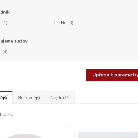
dník
o
(1)
Ne
(3)
ujeme služby
o
(4)
Upřesnit parametr
ější
Nejlevnější
Nejdražší
1-4 z 4