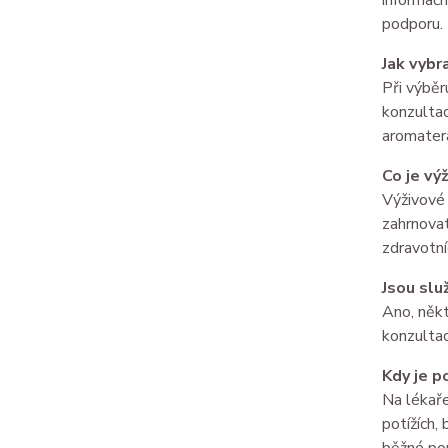
informačn
podporu.
Jak vybr
Při výběr
konzultac
aromatera
Co je vý
Výživové 
zahrnovat
zdravotníc
Jsou slu
Ano, někt
konzultac
Kdy je p
Na lékaře
potížích,