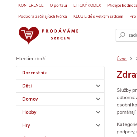
KONFERENCE
O portálu
ETICKÝ KODEX
Přidejte hodnoce
Podpora začínajících tvůrců
KLUB Lidé s velkým srdcem
Pro 
Hledám zboží
Úvod
Z
Zdra
Rozcestník
Děti
Služby pr
odbornic 
Domov
osobní ko
pomáhají 
Hobby
Kategorie
Hry
podpory, 