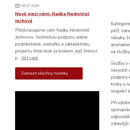
08.07.2026
Nově mezi námi: Radka Nedomlel
Jechová
Kategorie
Představujeme vám Radku Nedomlel
péčí, zdr
Jechovou, technickou podporu online
návyky, t
podnikatelek, webařku a zakladatelku
aromament
projektu Web krok za krokem, jejíž činnost
na služby
p...
číst celé
Služby v 
návycích 
Zobrazit všechny novinky
podpory k
kroky v n
respekt k
Při výběr
spoluprác
odpovídá 
zdravější