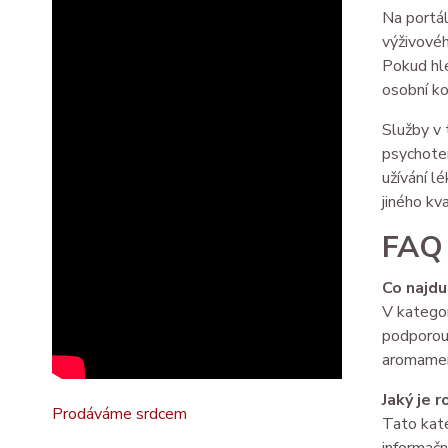
Na portál
výživovéh
Pokud hle
osobní ko
Služby v 
psychoter
užívání l
jiného kv
FAQ
Co najdu
V kategor
podporou,
aromamen
Jaký je 
Prodáváme srdcem
Tato kate