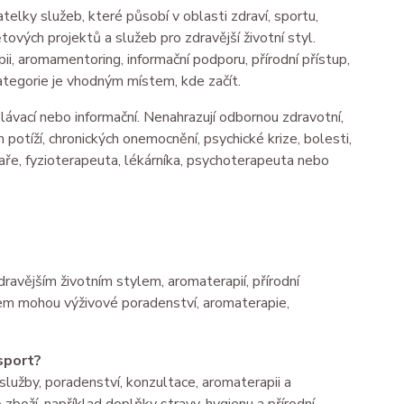
ky služeb, které působí v oblasti zdraví, sportu,
ových projektů a služeb pro zdravější životní styl.
i, aromamentoring, informační podporu, přírodní přístup,
ategorie je vhodným místem, kde začít.
ávací nebo informační. Nenahrazují odbornou zdravotní,
 potíží, chronických onemocnění, psychické krize, bolesti,
ékaře, fyzioterapeuta, lékárníka, psychoterapeuta nebo
zdravějším životním stylem, aromaterapií, přírodní
em mohou výživové poradenství, aromaterapie,
 sport?
lužby, poradenství, konzultace, aromaterapii a