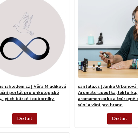
asnahledem.cz | Věra Miadiková
santala.cz | Janka Urbanová 
mační portál pro onkologické
Aromaterapeutka, lektorka,
, jejich blízké i odborníky.
aromamentorka a tvůrkyně 
vůní a vůní pro brand
Detail
Detail