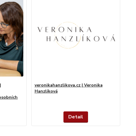
|
veronikahanzlikova.cz | Veronika
Hanzlíková
osobních
Detail