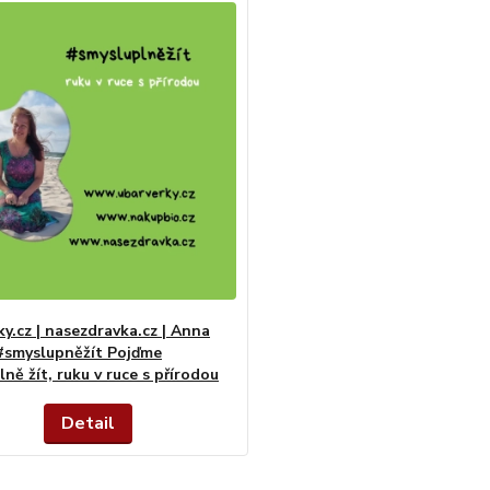
y.cz | nasezdravka.cz | Anna
#smyslupněžít Pojďme
ně žít, ruku v ruce s přírodou
Detail