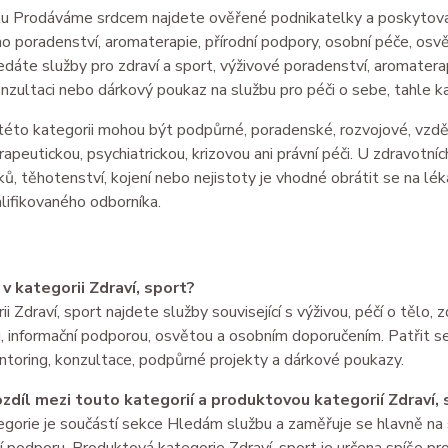
u Prodáváme srdcem najdete ověřené podnikatelky a poskytovatel
o poradenství, aromaterapie, přírodní podpory, osobní péče, osvět
dáte služby pro zdraví a sport, výživové poradenství, aromaterapi
nzultaci nebo dárkový poukaz na službu pro péči o sebe, tahle k
této kategorii mohou být podpůrné, poradenské, rozvojové, vzděl
apeutickou, psychiatrickou, krizovou ani právní péči. U zdravotních
éků, těhotenství, kojení nebo nejistoty je vhodné obrátit se na l
alifikovaného odborníka.
 v kategorii Zdraví, sport?
ii Zdraví, sport najdete služby související s výživou, péčí o tělo, 
 informační podporou, osvětou a osobním doporučením. Patřit s
toring, konzultace, podpůrné projekty a dárkové poukazy.
rozdíl mezi touto kategorií a produktovou kategorií Zdraví,
gorie je součástí sekce Hledám službu a zaměřuje se hlavně na s