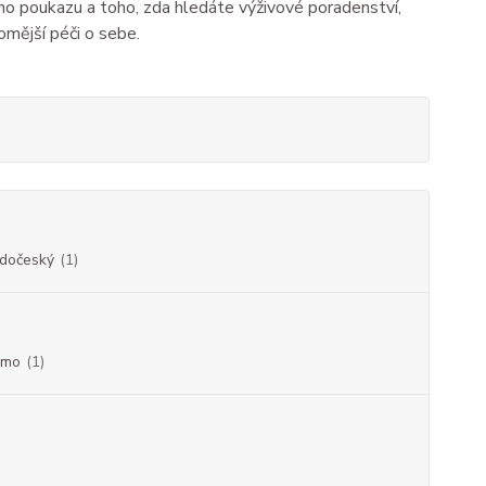
ho poukazu a toho, zda hledáte výživové poradenství,
omější péči o sebe.
edočeský
(1)
jmo
(1)