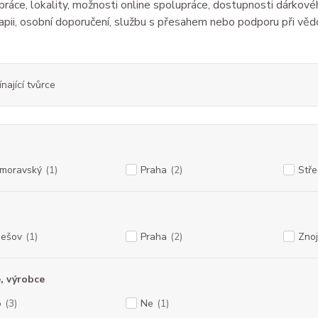
ráce, lokality, možnosti online spolupráce, dostupnosti dárkové
pii, osobní doporučení, službu s přesahem nebo podporu při věd
nající tvůrce
omoravský
(1)
Praha
(2)
Stř
ešov
(1)
Praha
(2)
Zno
, výrobce
o
(3)
Ne
(1)