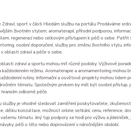
 Zdraví, sport v části Hledám službu na portálu Prodáváme srdcem
avějším životním stylem, aromaterapií, přírodní podporou, informac
ělem, regenerací nebo celkovým přístupem k péči o sebe. Patři
oring, osobní doporučení, služby pro změnu životního stylu, inf
 v oblasti zdraví a péče o sebe.
oblasti zdraví a sportu mohou mít různé podoby. Výživové porad
a každodenním režimu. Aromaterapie a aromamentoring mohou být
aždodenní rutiny. Informační a osvětové projekty mohou lidem pomo
áročném tématu. Společným prvkem by měl být osobní přístup, j
 hranicím odborné péče.
u služby je vhodné sledovat zaměření poskytovatele, zkušenosti,
e, délku konzultace, možnost online setkání, cenu, reference, d
vašemu tématu. Jiný typ podpory se hodí pro výživu a jídelníček, j
 návyky, péči o tělo nebo doprovázení v náročnějším období.