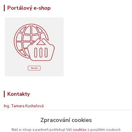
Portálový e-shop
Kontakty
Ing. Tamara Kuchařová
+420 774 687 150
Zpracování cookies
Jsem na příjmu. Když nemohu, zavolám zpět.
info@prodavamesrdcem.cz
Náš e-shop a partneři potřebují Váš
souhlas
s použitím souborů