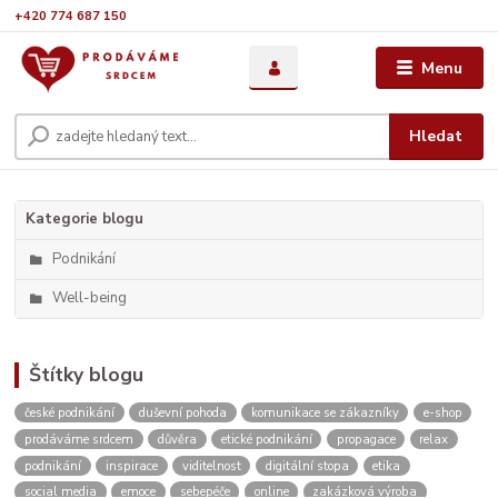
+420 774 687 150
Menu
Hledat
Kategorie blogu
Podnikání
Well-being
Štítky blogu
české podnikání
duševní pohoda
komunikace se zákazníky
e-shop
prodáváme srdcem
důvěra
etické podnikání
propagace
relax
podnikání
inspirace
viditelnost
digitální stopa
etika
social media
emoce
sebepéče
online
zakázková výroba