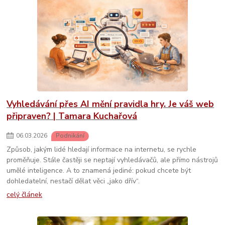
Vyhledávání přes AI mění pravidla hry. Je váš web
připraven? | Tamara Kuchařová
06
.
03
.
2026
Podnikání
Způsob, jakým lidé hledají informace na internetu, se rychle
proměňuje. Stále častěji se neptají vyhledávačů, ale přímo nástrojů
umělé inteligence. A to znamená jediné: pokud chcete být
dohledatelní, nestačí dělat věci „jako dřív“.
celý článek