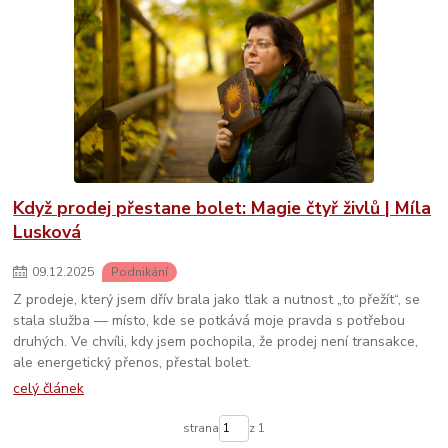
Když prodej přestane bolet: Magie čtyř živlů | Míla
Lusková
09
.
12
.
2025
Podnikání
Z prodeje, který jsem dřív brala jako tlak a nutnost „to přežít“, se
stala služba — místo, kde se potkává moje pravda s potřebou
druhých. Ve chvíli, kdy jsem pochopila, že prodej není transakce,
ale energetický přenos, přestal bolet.
celý článek
strana
z 1