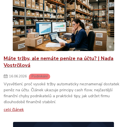
Máte tržby, ale nemáte peníze na účtu? | Naďa
Vostrčilová
16
.
06
.
2026
Podnikání
Vysvětlení, proč vysoké tržby automaticky neznamenají dostatek
peněz na účtu. Článek ukazuje principy cash flow, nejčastější
finanční chyby podnikatelů a praktické tipy, jak udržet firmu
dlouhodobě finančně stabilní.
celý článek