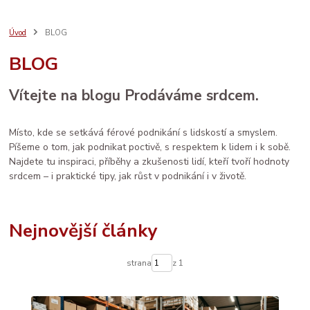
bezpečný nákup
seo
sebeláska
SEO
web
aromaterapie
prodej
vánoce
rodina
ruční výroba
komunita
AI
Úvod
BLOG
e-mail marketing
osobní rozvoj
LinkedIn
ženské zdraví
péče
BLOG
děti
sítě
brand
Prodáváme srdcem
spolupráce
databáze
facebook
systém
socialmedia
reklama
katalog
vztahy
Vítejte na blogu Prodáváme srdcem.
zdraví
Místo, kde se setkává férové podnikání s lidskostí a smyslem.
Píšeme o tom, jak podnikat poctivě, s respektem k lidem i k sobě.
Najdete tu inspiraci, příběhy a zkušenosti lidí, kteří tvoří hodnoty
srdcem – i praktické tipy, jak růst v podnikání i v životě.
Nejnovější články
strana
z 1