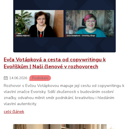
Evča Votápková a cesta od copywritingu k
Evoříškům | Naši členové v rozhovorech
14
.
06
.
2026
Podnikání
Rozhovor s Evčou Votápkovou mapuje její cestu od copywritingu k
vlastní značce Evorisky. Sdílí zkušenosti s budováním osobní
značky, odvahou měnit směr podnikání, kreativitou i hledáním
vlastní autenticity.
celý článek