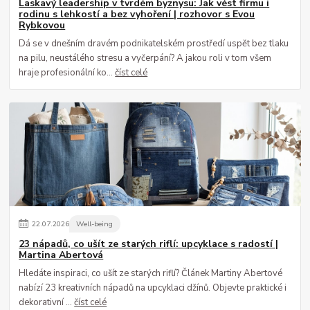
Laskavý leadership v tvrdém byznysu: Jak vést firmu i
rodinu s lehkostí a bez vyhoření | rozhovor s Evou
Rybkovou
Dá se v dnešním dravém podnikatelském prostředí uspět bez tlaku
na pilu, neustálého stresu a vyčerpání? A jakou roli v tom všem
hraje profesionální ko...
číst celé
22
.
07
.
2026
Well-being
23 nápadů, co ušít ze starých riflí: upcyklace s radostí |
Martina Abertová
Hledáte inspiraci, co ušít ze starých riflí? Článek Martiny Abertové
nabízí 23 kreativních nápadů na upcyklaci džínů. Objevte praktické i
dekorativní ...
číst celé