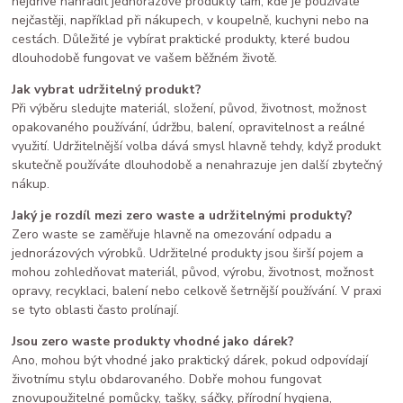
nejdříve nahradit jednorázové produkty tam, kde je používáte
nejčastěji, například při nákupech, v koupelně, kuchyni nebo na
cestách. Důležité je vybírat praktické produkty, které budou
dlouhodobě fungovat ve vašem běžném životě.
Jak vybrat udržitelný produkt?
Při výběru sledujte materiál, složení, původ, životnost, možnost
opakovaného používání, údržbu, balení, opravitelnost a reálné
využití. Udržitelnější volba dává smysl hlavně tehdy, když produkt
skutečně používáte dlouhodobě a nenahrazuje jen další zbytečný
nákup.
Jaký je rozdíl mezi zero waste a udržitelnými produkty?
Zero waste se zaměřuje hlavně na omezování odpadu a
jednorázových výrobků. Udržitelné produkty jsou širší pojem a
mohou zohledňovat materiál, původ, výrobu, životnost, možnost
opravy, recyklaci, balení nebo celkově šetrnější používání. V praxi
se tyto oblasti často prolínají.
Jsou zero waste produkty vhodné jako dárek?
Ano, mohou být vhodné jako praktický dárek, pokud odpovídají
životnímu stylu obdarovaného. Dobře mohou fungovat
znovupoužitelné pomůcky, tašky, sáčky, přírodní hygiena,