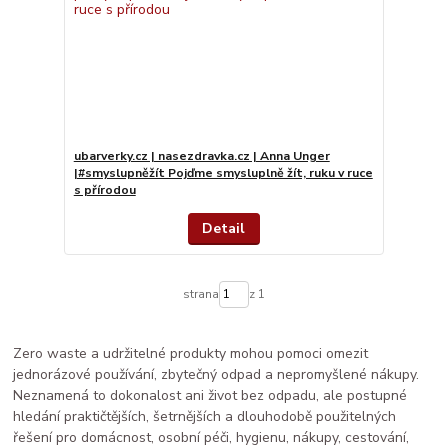
ubarverky.cz | nasezdravka.cz | Anna Unger
|#smyslupněžít Pojďme smysluplně žít, ruku v ruce
s přírodou
Detail
strana
z 1
Zero waste a udržitelné produkty mohou pomoci omezit
jednorázové používání, zbytečný odpad a nepromyšlené nákupy.
Neznamená to dokonalost ani život bez odpadu, ale postupné
hledání praktičtějších, šetrnějších a dlouhodobě použitelných
řešení pro domácnost, osobní péči, hygienu, nákupy, cestování,