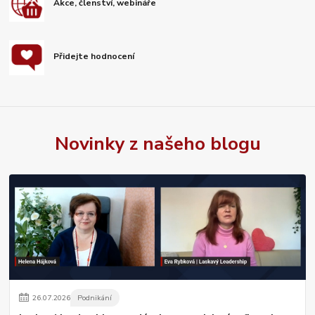
Akce, členství, webináře
Přidejte hodnocení
Novinky z našeho blogu
26
.
07
.
2026
Podnikání