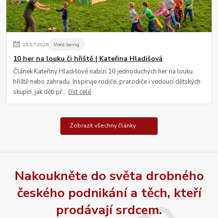
15
.
07
.
2026
Well-being
10 her na louku či hřiště | Kateřina Hladišová
Článek Kateřiny Hladišové nabízí 10 jednoduchých her na louku,
hřiště nebo zahradu. Inspiruje rodiče, prarodiče i vedoucí dětských
skupin, jak děti př...
číst celé
Zobrazit všechny články
Nakoukněte do světa drobného
českého podnikání a těch, kteří
prodávají srdcem.