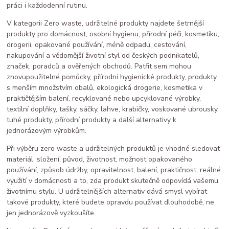
práci i každodenní rutinu.
V kategorii Zero waste, udržitelné produkty najdete šetrnější
produkty pro domácnost, osobní hygienu, přírodní péči, kosmetiku,
drogerii, opakované používání, méně odpadu, cestování,
nakupování a vědomější životní styl od českých podnikatelů,
značek, poradců a ověřených obchodů. Patřit sem mohou
znovupoužitelné pomůcky, přírodní hygienické produkty, produkty
s menším množstvím obalů, ekologická drogerie, kosmetika v
praktičtějším balení, recyklované nebo upcyklované výrobky,
textilní doplňky, tašky, sáčky, lahve, krabičky, voskované ubrousky,
tuhé produkty, přírodní produkty a další alternativy k
jednorázovým výrobkům.
Při výběru zero waste a udržitelných produktů je vhodné sledovat
materiál, složení, původ, životnost, možnost opakovaného
používání, způsob údržby, opravitelnost, balení, praktičnost, reálné
využití v domácnosti a to, zda produkt skutečně odpovídá vašemu
životnímu stylu. U udržitelnějších alternativ dává smysl vybírat
takové produkty, které budete opravdu používat dlouhodobě, ne
jen jednorázově vyzkoušíte.