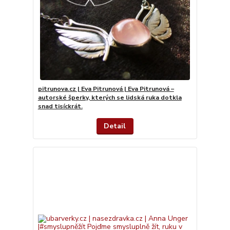
pitrunova.cz | Eva Pitrunová | Eva Pitrunová –
autorské šperky, kterých se lidská ruka dotkla
snad tisíckrát.
Detail