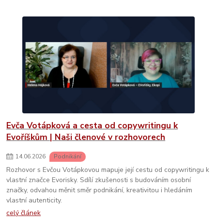
Evča Votápková a cesta od copywritingu k
Evoříškům | Naši členové v rozhovorech
14
.
06
.
2026
Podnikání
Rozhovor s Evčou Votápkovou mapuje její cestu od copywritingu k
vlastní značce Evorisky. Sdílí zkušenosti s budováním osobní
značky, odvahou měnit směr podnikání, kreativitou i hledáním
vlastní autenticity.
celý článek