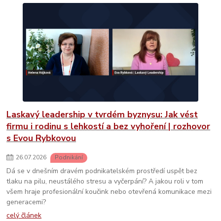
Laskavý leadership v tvrdém byznysu: Jak vést
firmu i rodinu s lehkostí a bez vyhoření | rozhovor
s Evou Rybkovou
26
.
07
.
2026
Podnikání
Dá se v dnešním dravém podnikatelském prostředí uspět bez
tlaku na pilu, neustálého stresu a vyčerpání? A jakou roli v tom
všem hraje profesionální koučink nebo otevřená komunikace mezi
generacemi?
celý článek