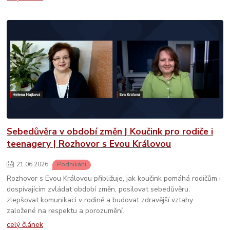
Sebedůvěra v období změn | Koučink pro rodiče i
teenagery | Rozhovor s Evou Královou
21
.
06
.
2026
Podnikání
Rozhovor s Evou Královou přibližuje, jak koučink pomáhá rodičům i
dospívajícím zvládat období změn, posilovat sebedůvěru,
zlepšovat komunikaci v rodině a budovat zdravější vztahy
založené na respektu a porozumění.
celý článek