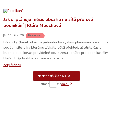
Jak si plánuju měsíc obsahu na sítě pro své
podnikání | Klára Mouchová
11
.
06
.
2026
Podnikání
Praktický článek ukazuje jednoduchý systém plánování obsahu na
sociální sítě, díky kterému získáte větší přehled, ušetříte čas a
budete publikovat pravidelně bez stresu. Ideální pro podnikatelky,
které chtějí tvořit efektivně a s lehkostí.
celý článek
Načíst další články (10)
strana
z 6
další