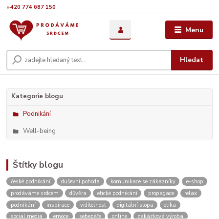
+420 774 687 150
Menu
Hledat
Kategorie blogu
Podnikání
Well-being
Štítky blogu
české podnikání
duševní pohoda
komunikace se zákazníky
e-shop
prodáváme srdcem
důvěra
etické podnikání
propagace
relax
podnikání
inspirace
viditelnost
digitální stopa
etika
social media
emoce
sebepéče
online
zakázková výroba