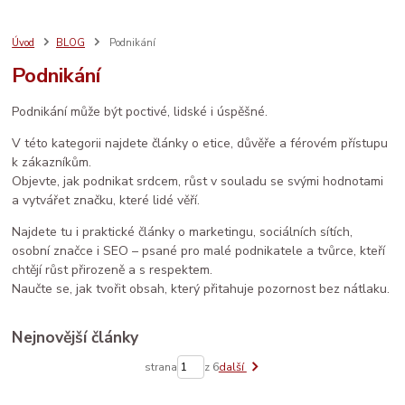
bezpečný nákup
seo
sebeláska
SEO
web
aromaterapie
prodej
vánoce
rodina
ruční výroba
komunita
AI
Úvod
BLOG
Podnikání
e-mail marketing
osobní rozvoj
LinkedIn
ženské zdraví
péče
Podnikání
děti
sítě
brand
Prodáváme srdcem
spolupráce
databáze
facebook
systém
socialmedia
reklama
katalog
vztahy
Podnikání může být poctivé, lidské i úspěšné.
zdraví
V této kategorii najdete články o etice, důvěře a férovém přístupu
k zákazníkům.
Objevte, jak podnikat srdcem, růst v souladu se svými hodnotami
a vytvářet značku, které lidé věří.
Najdete tu i praktické články o marketingu, sociálních sítích,
osobní značce i SEO – psané pro malé podnikatele a tvůrce, kteří
chtějí růst přirozeně a s respektem.
Naučte se, jak tvořit obsah, který přitahuje pozornost bez nátlaku.
Nejnovější články
strana
z 6
další