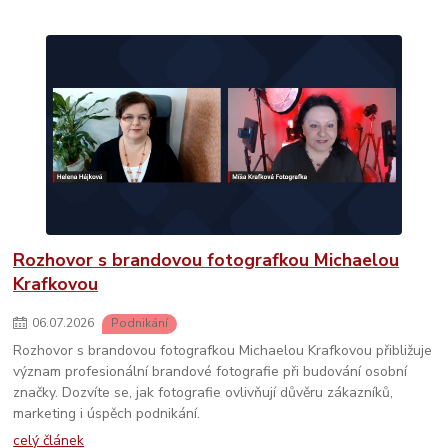
Rozhovor s brandovou fotografkou Michaelou
Krafkovou
06
.
07
.
2026
Podnikání
Rozhovor s brandovou fotografkou Michaelou Krafkovou přibližuje
význam profesionální brandové fotografie při budování osobní
značky. Dozvíte se, jak fotografie ovlivňují důvěru zákazníků,
marketing i úspěch podnikání.
celý článek