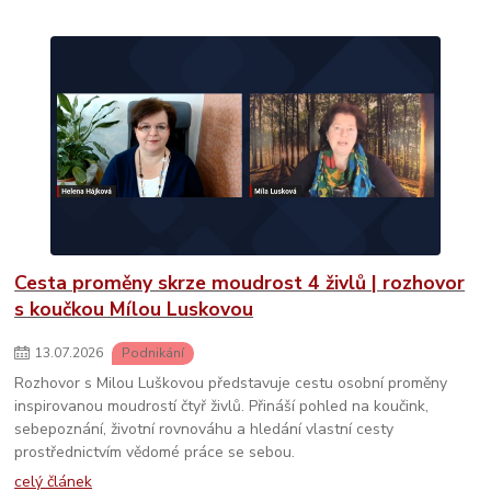
Cesta proměny skrze moudrost 4 živlů | rozhovor
s koučkou Mílou Luskovou
13
.
07
.
2026
Podnikání
Rozhovor s Milou Luškovou představuje cestu osobní proměny
inspirovanou moudrostí čtyř živlů. Přináší pohled na koučink,
sebepoznání, životní rovnováhu a hledání vlastní cesty
prostřednictvím vědomé práce se sebou.
celý článek