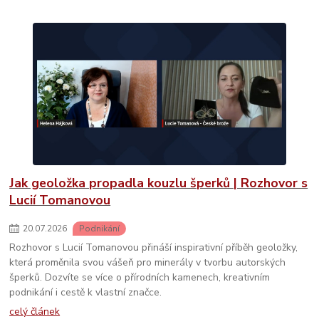
Jak geoložka propadla kouzlu šperků | Rozhovor s
Lucií Tomanovou
20
.
07
.
2026
Podnikání
Rozhovor s Lucií Tomanovou přináší inspirativní příběh geoložky,
která proměnila svou vášeň pro minerály v tvorbu autorských
šperků. Dozvíte se více o přírodních kamenech, kreativním
podnikání i cestě k vlastní značce.
celý článek