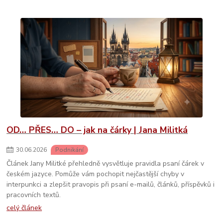
OD… PŘES… DO – jak na čárky | Jana Militká
30
.
06
.
2026
Podnikání
Článek Jany Militké přehledně vysvětluje pravidla psaní čárek v
českém jazyce. Pomůže vám pochopit nejčastější chyby v
interpunkci a zlepšit pravopis při psaní e-mailů, článků, příspěvků i
pracovních textů.
celý článek