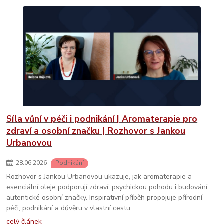
Síla vůní v péči i podnikání | Aromaterapie pro
zdraví a osobní značku | Rozhovor s Jankou
Urbanovou
28
.
06
.
2026
Podnikání
Rozhovor s Jankou Urbanovou ukazuje, jak aromaterapie a
esenciální oleje podporují zdraví, psychickou pohodu i budování
autentické osobní značky. Inspirativní příběh propojuje přírodní
péči, podnikání a důvěru v vlastní cestu.
celý článek