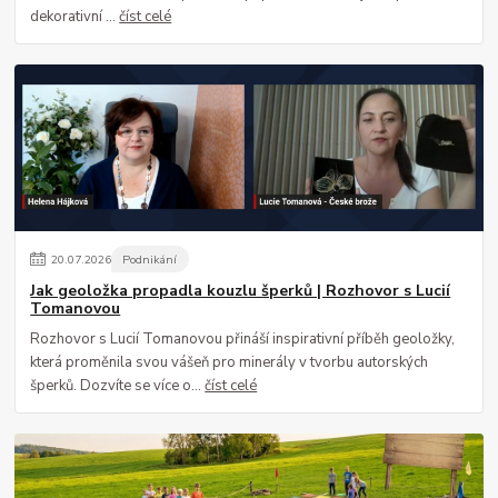
dekorativní ...
číst celé
20
.
07
.
2026
Podnikání
Jak geoložka propadla kouzlu šperků | Rozhovor s Lucií
Tomanovou
Rozhovor s Lucií Tomanovou přináší inspirativní příběh geoložky,
která proměnila svou vášeň pro minerály v tvorbu autorských
šperků. Dozvíte se více o...
číst celé