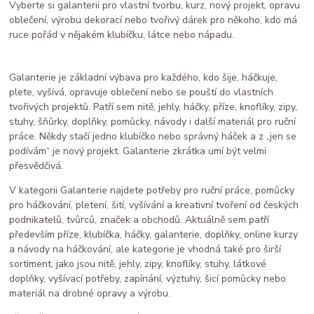
Vyberte si galanterii pro vlastní tvorbu, kurz, nový projekt, opravu
oblečení, výrobu dekorací nebo tvořivý dárek pro někoho, kdo má
ruce pořád v nějakém klubíčku, látce nebo nápadu.
Galanterie je základní výbava pro každého, kdo šije, háčkuje,
plete, vyšívá, opravuje oblečení nebo se pouští do vlastních
tvořivých projektů. Patří sem nitě, jehly, háčky, příze, knoflíky, zipy,
stuhy, šňůrky, doplňky, pomůcky, návody i další materiál pro ruční
práce. Někdy stačí jedno klubíčko nebo správný háček a z „jen se
podívám“ je nový projekt. Galanterie zkrátka umí být velmi
přesvědčivá.
V kategorii Galanterie najdete potřeby pro ruční práce, pomůcky
pro háčkování, pletení, šití, vyšívání a kreativní tvoření od českých
podnikatelů, tvůrců, značek a obchodů. Aktuálně sem patří
především příze, klubíčka, háčky, galanterie, doplňky, online kurzy
a návody na háčkování, ale kategorie je vhodná také pro širší
sortiment, jako jsou nitě, jehly, zipy, knoflíky, stuhy, látkové
doplňky, vyšívací potřeby, zapínání, výztuhy, šicí pomůcky nebo
materiál na drobné opravy a výrobu.