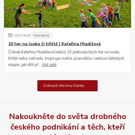
15
.
07
.
2026
Well-being
10 her na louku či hřiště | Kateřina Hladišová
Článek Kateřiny Hladišové nabízí 10 jednoduchých her na louku,
hřiště nebo zahradu. Inspiruje rodiče, prarodiče i vedoucí dětských
skupin, jak děti př...
číst celé
Zobrazit všechny články
Nakoukněte do světa drobného
českého podnikání a těch, kteří