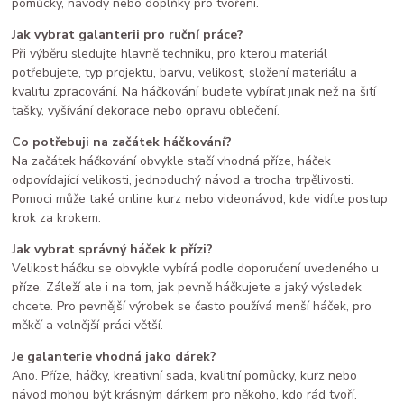
pomůcky, návody nebo doplňky pro tvoření.
Jak vybrat galanterii pro ruční práce?
Při výběru sledujte hlavně techniku, pro kterou materiál
potřebujete, typ projektu, barvu, velikost, složení materiálu a
kvalitu zpracování. Na háčkování budete vybírat jinak než na šití
tašky, vyšívání dekorace nebo opravu oblečení.
Co potřebuji na začátek háčkování?
Na začátek háčkování obvykle stačí vhodná příze, háček
odpovídající velikosti, jednoduchý návod a trocha trpělivosti.
Pomoci může také online kurz nebo videonávod, kde vidíte postup
krok za krokem.
Jak vybrat správný háček k přízi?
Velikost háčku se obvykle vybírá podle doporučení uvedeného u
příze. Záleží ale i na tom, jak pevně háčkujete a jaký výsledek
chcete. Pro pevnější výrobek se často používá menší háček, pro
měkčí a volnější práci větší.
Je galanterie vhodná jako dárek?
Ano. Příze, háčky, kreativní sada, kvalitní pomůcky, kurz nebo
návod mohou být krásným dárkem pro někoho, kdo rád tvoří.