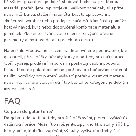
Při výběru galanterie je dobré sledovat techniku, pro kterou
materiál potřebujete, typ projektu, velikost pomůcek, sílu příze
nebo nitě, barvu, složení materiálu, kvalitu zpracování a
zkušenosti výrobce nebo prodejce. Začátečníkům často pomůže
hotový návod, kurz nebo doporučená kombinace materiálu a
pomůcek. Zkušenější tvůrci zase ocení širší výběr, přesné
parametry a možnost doladit projekt do detailu.
Na portálu Prodáváme srdcem najdete ověřené podnikatele, kteří
galanterii, příze, háčky, návody, kurzy a potřeby pro ruční práce
tvoří, vybírají, prodávají nebo k nim poskytují osobní podporu.
Pokud hledáte galanterii online, potřeby pro háčkování, materiál
na šití, pomůcky pro pletení, vyšívací potřeby, kreativní materiál
nebo inspiraci pro vlastní ruční tvorbu, tahle kategorie je dobrým
místem, kde začít.
FAQ
Co patří do galanterie?
Do galanterie patří potřeby pro šití, háčkování, pletení, vyšívání a
další ruční práce. Může jít o nitě, jehly, zipy, knoflíky, stuhy, šňůrky,
háčky, příze, klubíčka, zapínání, výztuhy, vyšívací potřeby, šicí