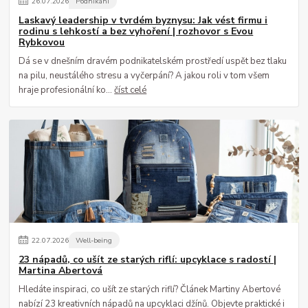
26
.
07
.
2026
Podnikání
Laskavý leadership v tvrdém byznysu: Jak vést firmu i
rodinu s lehkostí a bez vyhoření | rozhovor s Evou
Rybkovou
Dá se v dnešním dravém podnikatelském prostředí uspět bez tlaku
na pilu, neustálého stresu a vyčerpání? A jakou roli v tom všem
hraje profesionální ko...
číst celé
22
.
07
.
2026
Well-being
23 nápadů, co ušít ze starých riflí: upcyklace s radostí |
Martina Abertová
Hledáte inspiraci, co ušít ze starých riflí? Článek Martiny Abertové
nabízí 23 kreativních nápadů na upcyklaci džínů. Objevte praktické i