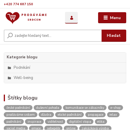
+420 774 687 150
Menu
Hledat
Kategorie blogu
Podnikání
Well-being
Štítky blogu
české podnikání
duševní pohoda
komunikace se zákazníky
e-shop
prodáváme srdcem
důvěra
etické podnikání
propagace
relax
podnikání
inspirace
viditelnost
digitální stopa
etika
social media
emoce
sebepéče
online
zakázková výroba