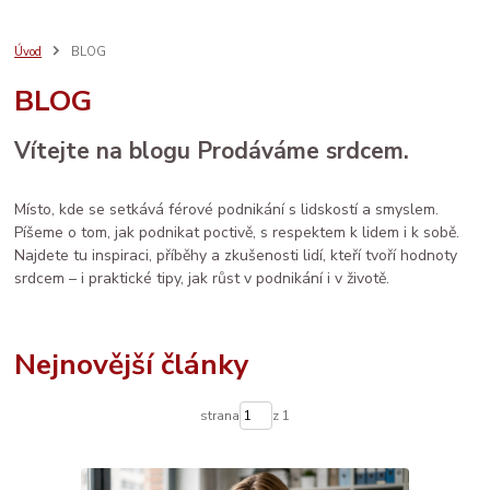
bezpečný nákup
seo
sebeláska
SEO
web
aromaterapie
prodej
vánoce
rodina
ruční výroba
komunita
AI
Úvod
BLOG
e-mail marketing
osobní rozvoj
LinkedIn
ženské zdraví
péče
BLOG
děti
sítě
brand
Prodáváme srdcem
spolupráce
databáze
facebook
systém
socialmedia
reklama
katalog
vztahy
Vítejte na blogu Prodáváme srdcem.
zdraví
Místo, kde se setkává férové podnikání s lidskostí a smyslem.
Píšeme o tom, jak podnikat poctivě, s respektem k lidem i k sobě.
Najdete tu inspiraci, příběhy a zkušenosti lidí, kteří tvoří hodnoty
srdcem – i praktické tipy, jak růst v podnikání i v životě.
Nejnovější články
strana
z 1