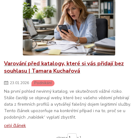
Varování před katalogy, které si vás přidají bez
souhlasu | Tamara Kuchařová
23
.
01
.
2026
Podnikání
Na první pohled nevinný katalog, ve skutečnosti vážné riziko.
Stále častěji se objevují weby, které bez vašeho vědomí přebírají
data z firemních profilů a vytvářejí falešný dojem legitimní služby.
Tento článek upozorňuje na konkrétní případ i na to, proč se u
podobných „nabídek“ vyplatí zbystřit.
celý článek
strana
z 1