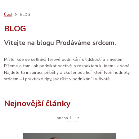
bezpečný nákup
seo
sebeláska
SEO
web
aromaterapie
prodej
vánoce
rodina
ruční výroba
komunita
AI
Úvod
BLOG
e-mail marketing
osobní rozvoj
LinkedIn
ženské zdraví
péče
BLOG
děti
sítě
brand
Prodáváme srdcem
spolupráce
databáze
facebook
systém
socialmedia
reklama
katalog
vztahy
Vítejte na blogu Prodáváme srdcem.
zdraví
Místo, kde se setkává férové podnikání s lidskostí a smyslem.
Píšeme o tom, jak podnikat poctivě, s respektem k lidem i k sobě.
Najdete tu inspiraci, příběhy a zkušenosti lidí, kteří tvoří hodnoty
srdcem – i praktické tipy, jak růst v podnikání i v životě.
Nejnovější články
strana
z 1