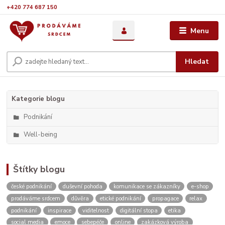
+420 774 687 150
Menu
Hledat
Kategorie blogu
Podnikání
Well-being
Štítky blogu
české podnikání
duševní pohoda
komunikace se zákazníky
e-shop
prodáváme srdcem
důvěra
etické podnikání
propagace
relax
podnikání
inspirace
viditelnost
digitální stopa
etika
social media
emoce
sebepéče
online
zakázková výroba