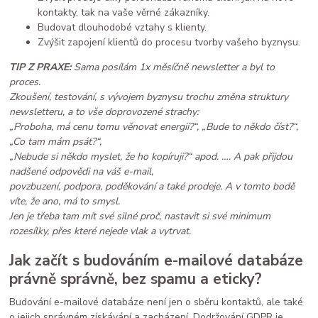
kontakty, tak na vaše věrné zákazníky.
Budovat dlouhodobé vztahy s klienty.
Zvýšit zapojení klientů do procesu tvorby vašeho byznysu.
TIP Z PRAXE:
Sama posílám 1x měsíčně newsletter a byl to
proces.
Zkoušení, testování, s vývojem byznysu trochu změna struktury
newsletteru, a to vše doprovozené strachy:
„Proboha, má cenu tomu věnovat energii?“, „Bude to někdo číst?“,
„Co tam mám psát?“,
„Nebude si někdo myslet, že ho kopíruji?“ apod. …. A pak přijdou
nadšené odpovědi na váš e-mail,
povzbuzení, podpora, poděkování a také prodeje. A v tomto bodě
víte, že ano, má to smysl.
Jen je třeba tam mít své silné proč, nastavit si své minimum
rozesílky, přes které nejede vlak a vytrvat.
Jak začít s budováním e-mailové databáze
právně správně, bez spamu a eticky?
Budování e-mailové databáze není jen o sběru kontaktů, ale také
o jejich správném získávání a zacházení. Dodržování GDPR je