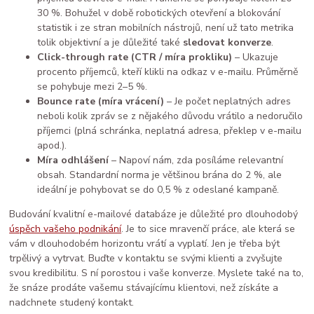
30 %. Bohužel v době robotických otevření a blokování
statistik i ze stran mobilních nástrojů, není už tato metrika
tolik objektivní a je důležité také
sledovat konverze
.
Click-through rate (CTR / míra prokliku)
– Ukazuje
procento příjemců, kteří klikli na odkaz v e-mailu. Průměrně
se pohybuje mezi 2–5 %.
Bounce rate (míra vrácení)
– Je počet neplatných adres
neboli kolik zpráv se z nějakého důvodu vrátilo a nedoručilo
příjemci (plná schránka, neplatná adresa, překlep v e-mailu
apod.).
Míra odhlášení
– Napoví nám, zda posíláme relevantní
obsah. Standardní norma je většinou brána do 2 %, ale
ideální je pohybovat se do 0,5 % z odeslané kampaně.
Budování kvalitní e-mailové databáze je důležité pro dlouhodobý
úspěch vašeho podnikání
. Je to sice mravenčí práce, ale která se
vám v dlouhodobém horizontu vrátí a vyplatí. Jen je třeba být
trpělivý a vytrvat. Buďte v kontaktu se svými klienti a zvyšujte
svou kredibilitu. S ní porostou i vaše konverze. Myslete také na to,
že snáze prodáte vašemu stávajícímu klientovi, než získáte a
nadchnete studený kontakt.