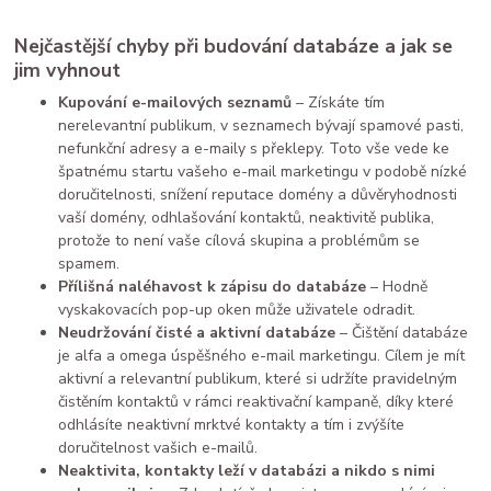
Nejčastější chyby při budování databáze a jak se
jim vyhnout
Kupování e-mailových seznamů
– Získáte tím
nerelevantní publikum, v seznamech bývají spamové pasti,
nefunkční adresy a e-maily s překlepy. Toto vše vede ke
špatnému startu vašeho e-mail marketingu v podobě nízké
doručitelnosti, snížení reputace domény a důvěryhodnosti
vaší domény, odhlašování kontaktů, neaktivitě publika,
protože to není vaše cílová skupina a problémům se
spamem.
Přílišná naléhavost k zápisu do databáze
– Hodně
vyskakovacích pop-up oken může uživatele odradit.
Neudržování čisté a aktivní databáze
– Čištění databáze
je alfa a omega úspěšného e-mail marketingu. Cílem je mít
aktivní a relevantní publikum, které si udržíte pravidelným
čistěním kontaktů v rámci reaktivační kampaně, díky které
odhlásíte neaktivní mrktvé kontakty a tím i zvýšíte
doručitelnost vašich e-mailů.
Neaktivita, kontakty leží v databázi a nikdo s nimi