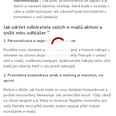
nekomunikuje
– Zde platí, že konzistence se vyplácí a je
dobré si nastavit takovou strategii, která bude v souladu s
vámi a vaším byznysem, ale zároveň bude konzistentní v
komunikaci s vaší databází.
Jak udržet odběratele vašich e-mailů aktivní a
snížit míru odhlášení?
1. Personalizace a segmentace databáze
Rozdělte svou databázi podle chování, zájmů a historie nákupů s
ohledem na cílovou skupinu a vaše produkty. Pracujte s uvítací
sérií e-mailů, svátkovou kampaní, opakovanými nákupy nebo sérií
mailů pro klienty, kteří u vás prvně nakoupili.
2. Pravidelná komunikace aneb e-mailing je maraton, ne
sprint
Možná si říkáte, jak často máte se svou databází komunikovat a
posílat newslettery. Neexistuje zde univerzální mustr. Vždy záleží
na cílové skupině a je třeba to testovat. Najděte rovnováhu pro
vaše čtenáře mezi příliš častým anebo naopak příliš nízkým
rozesíláním e-mailů.