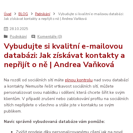
bezpečný nákup
seo
sebeláska
SEO
web
aromaterapie
prodej
vánoce
rodina
ruční výroba
komunita
AI
Úvod
BLOG
Podnikání
Vybudujte si kvalitní e-mailovou databázi:
Jak získávat kontakty a nepřijít o ně | Andrea Vaňková
e-mail marketing
osobní rozvoj
LinkedIn
ženské zdraví
péče
děti
sítě
brand
Prodáváme srdcem
spolupráce
databáze
28
.
10
.
2025
facebook
systém
socialmedia
reklama
katalog
vztahy
Podnikání
Komentáře (0)
zdraví
Vybudujte si kvalitní e-mailovou
databázi: Jak získávat kontakty a
nepřijít o ně | Andrea Vaňková
Na rozdíl od sociálních sítí máte
plnou kontrolu
nad svou databází
a kontakty. Nemusíte řešit vrtkavost sociálních sítí, můžete
personalizovat svou nabídku i sdělení, která chcete šířit ke svým
klientům. V případě zrušení nebo zablokování profilu na sociálních
sítích nepřijdete o všechno a stále jste v kontaktu se svým
publikem.
Navíc správně vybudovaná databáze vám pomůže:
Zvýšit prodeje díky personalizovanému cílení jak na nové