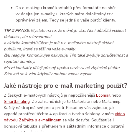
Do e-mailingu kromě kontaktů přes formuláře na sběr
vkládejte jen e-maily, u kterých máte doložitelný tzv.
oprávněný zájem. Tedy se jedná o vaše platící klienty.
TIP Z PRAXE:
Myslete na to, že méně je více. Není důležitá velikost
databáze, ale relevantnost
a aktivita kontaktů.
Cílem je mít v e-mailovém nástroji aktivní
publikum, které se těší na vaše e-maily,
čte, reaguje, komunikuje
a nakupuje. Tím také zvyšuje doručitelnost a
reputaci domény.
Mrtvé kontakty dělají přesný opak,
a navíc za ně zbytečně platíte.
Zároveň se k vám kdykoliv mohou znovu zapsat.
Jaké nástroje pro e-mail marketing použít?
Z českých e-mailových nástrojů je nejrozšířenější
Ecomail
nebo
SmartEmaling
. Ze zahraničních je to MailerLite nebo Mailchimp.
Každý nástroj má své pro a proti. Pokud by vás zajímalo, jak
vypadá prostředí těchto 4 aplikací a tvorba šablony, v mém
video
návodu Začněte s e-mailingem
se vše dozvíte. Součástí je i
bonusová tabulka s přehledem a základními informace o ostatní