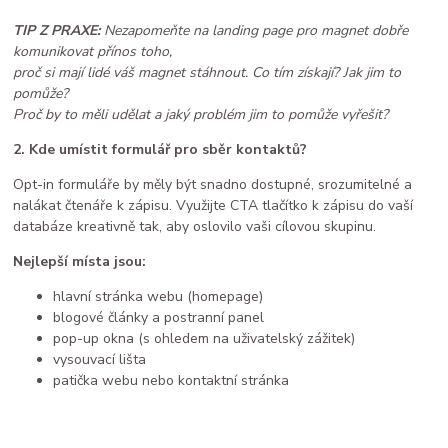
TIP Z PRAXE:
Nezapomeňte na landing page pro magnet dobře
komunikovat přínos toho,
proč si mají lidé váš magnet stáhnout. Co tím získají? Jak jim to
pomůže?
Proč by to měli udělat a jaký problém jim to pomůže vyřešit?
2. Kde umístit formulář pro sběr kontaktů?
Opt-in formuláře by měly být snadno dostupné, srozumitelné a
nalákat čtenáře k zápisu. Využijte CTA tlačítko k zápisu do vaší
databáze kreativně tak, aby oslovilo vaši cílovou skupinu.
Nejlepší místa jsou:
hlavní stránka webu (homepage)
blogové články a postranní panel
pop-up okna (s ohledem na uživatelský zážitek)
vysouvací lišta
patička webu nebo kontaktní stránka