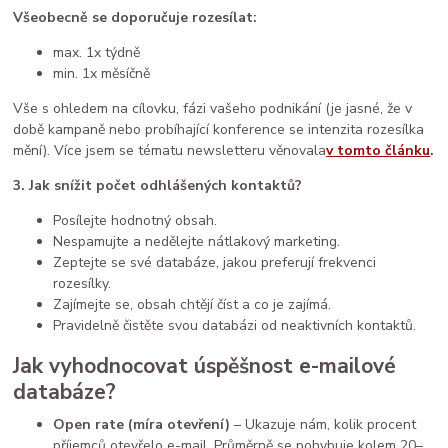
Všeobecně se doporučuje rozesílat:
max. 1x týdně
min. 1x měsíčně
Vše s ohledem na cílovku, fázi vašeho podnikání (je jasné, že v
době kampaně nebo probíhající konference se intenzita rozesílka
mění). Více jsem se tématu newsletteru věnovala
v tomto článku
.
3. Jak snížit počet odhlášených kontaktů?
Posílejte hodnotný obsah.
Nespamujte a nedělejte nátlakový marketing.
Zeptejte se své databáze, jakou preferují frekvenci
rozesílky.
Zajímejte se, obsah chtějí číst a co je zajímá.
Pravidelně čistěte svou databázi od neaktivních kontaktů.
Jak vyhodnocovat úspěšnost e-mailové
databáze?
Open rate (míra otevření)
– Ukazuje nám, kolik procent
příjemců otevřelo e-mail. Průměrně se pohybuje kolem 20–