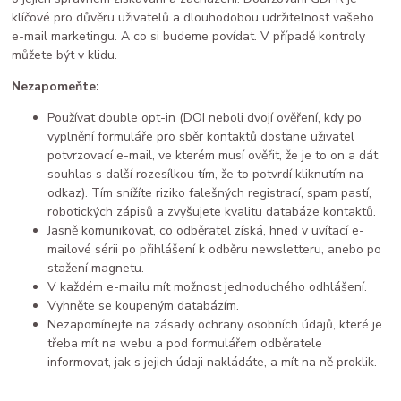
klíčové pro důvěru uživatelů a dlouhodobou udržitelnost vašeho
e-mail marketingu. A co si budeme povídat. V případě kontroly
můžete být v klidu.
Nezapomeňte:
Používat double opt-in (DOI neboli dvojí ověření, kdy po
vyplnění formuláře pro sběr kontaktů dostane uživatel
potvrzovací e-mail, ve kterém musí ověřit, že je to on a dát
souhlas s další rozesílkou tím, že to potvrdí kliknutím na
odkaz). Tím snížíte riziko falešných registrací, spam pastí,
robotických zápisů a zvyšujete kvalitu databáze kontaktů.
Jasně komunikovat, co odběratel získá, hned v uvítací e-
mailové sérii po přihlášení k odběru newsletteru, anebo po
stažení magnetu.
V každém e-mailu mít možnost jednoduchého odhlášení.
Vyhněte se koupeným databázím.
Nezapomínejte na zásady ochrany osobních údajů, které je
třeba mít na webu a pod formulářem odběratele
informovat, jak s jejich údaji nakládáte, a mít na ně proklik.