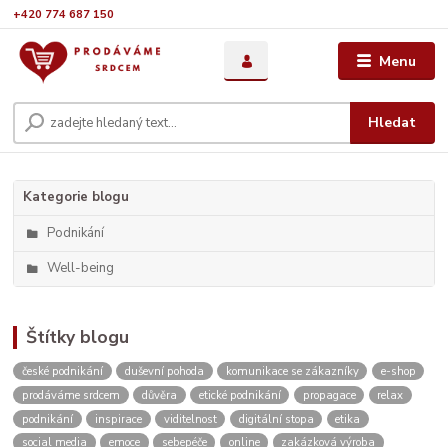
+420 774 687 150
Menu
Hledat
Kategorie blogu
Podnikání
Well-being
Štítky blogu
české podnikání
duševní pohoda
komunikace se zákazníky
e-shop
prodáváme srdcem
důvěra
etické podnikání
propagace
relax
podnikání
inspirace
viditelnost
digitální stopa
etika
social media
emoce
sebepéče
online
zakázková výroba