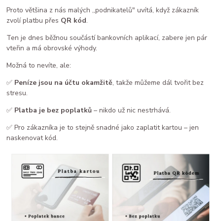
Proto většina z nás malých ,,podnikatelů" uvítá, když zákazník
zvolí platbu přes
QR kód
.
Ten je dnes běžnou součástí bankovních aplikací, zabere jen pár
vteřin a má obrovské výhody.
Možná to nevíte, ale:
✅
Peníze jsou na účtu okamžitě
, takže můžeme dál tvořit bez
stresu.
✅
Platba je bez poplatků
– nikdo už nic nestrhává.
✅ Pro zákazníka je to stejně snadné jako zaplatit kartou – jen
naskenovat kód.