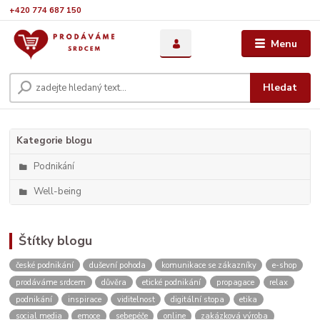
+420 774 687 150
Menu
Hledat
Kategorie blogu
Podnikání
Well-being
Štítky blogu
české podnikání
duševní pohoda
komunikace se zákazníky
e-shop
prodáváme srdcem
důvěra
etické podnikání
propagace
relax
podnikání
inspirace
viditelnost
digitální stopa
etika
social media
emoce
sebepéče
online
zakázková výroba