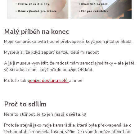
Malý příběh na konec
Moje kamarádka byla hodně překvapená, když jsem jí tohle říkala.
Myslela si, že když zaplatí kartou, dělá mi radost.
A já jí musela vysvětlit, že radost mám samozřejmě taky – ale ještě
větší radost mám, když někdo použije QR kód.
Protože tak
peníze dostanu celé
a hned.
Proč to sdílím
Není to stížnost. Je to jen
malá osvěta
. 🌿
Protože stejně jako moje kamarádka, která byla překvapená, že o
těch poplatcích neměla tušení, věřím, že i vám to může otevřít oči.