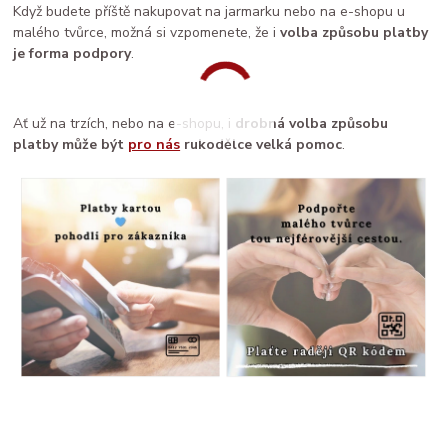
Když budete příště nakupovat na jarmarku nebo na e-shopu u
malého tvůrce, možná si vzpomenete, že i
volba způsobu platby
je forma podpory
.
Ať už na trzích, nebo na e-shopu, i
drobná volba způsobu
platby může být
pro nás
rukodělce velká pomoc
.