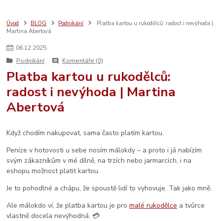
bezpečný nákup
seo
sebeláska
SEO
web
aromaterapie
prodej
vánoce
rodina
ruční výroba
komunita
AI
Úvod
BLOG
Podnikání
Platba kartou u rukodělců: radost i nevýhoda |
Martina Abertová
e-mail marketing
osobní rozvoj
LinkedIn
ženské zdraví
péče
děti
sítě
brand
Prodáváme srdcem
spolupráce
databáze
06
.
12
.
2025
facebook
systém
socialmedia
reklama
katalog
vztahy
Podnikání
Komentáře (0)
zdraví
Platba kartou u rukodělců:
radost i nevýhoda | Martina
Abertová
Když chodím nakupovat, sama často platím kartou.
Peníze v hotovosti u sebe nosím málokdy – a proto i já nabízím
svým zákazníkům v mé dílně, na trzích nebo jarmarcích, i na
eshopu možnost platit kartou.
Je to pohodlné a chápu, že spoustě lidí to vyhovuje. Tak jako mně.
Ale málokdo ví, že platba kartou je pro
malé rukodělce
a tvůrce
vlastně docela nevýhodná. 💳