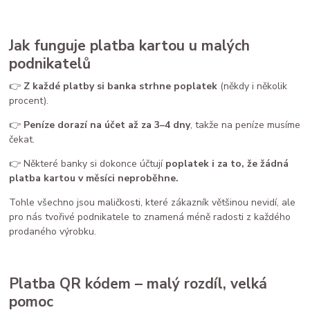
Jak funguje platba kartou u malých
podnikatelů
👉
Z každé platby si banka strhne poplatek
(někdy i několik
procent).
👉
Peníze dorazí na účet až za 3–4 dny
, takže na peníze musíme
čekat.
👉 Některé banky si dokonce účtují
poplatek i za to, že žádná
platba kartou v měsíci neproběhne.
Tohle všechno jsou maličkosti, které zákazník většinou nevidí, ale
pro nás tvořivé podnikatele to znamená méně radosti z každého
prodaného výrobku.
Platba QR kódem – malý rozdíl, velká
pomoc