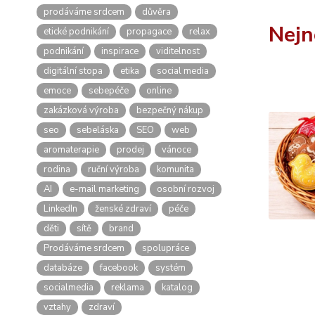
prodáváme srdcem
důvěra
Nejn
etické podnikání
propagace
relax
podnikání
inspirace
viditelnost
digitální stopa
etika
social media
emoce
sebepéče
online
zakázková výroba
bezpečný nákup
seo
sebeláska
SEO
web
aromaterapie
prodej
vánoce
rodina
ruční výroba
komunita
AI
e-mail marketing
osobní rozvoj
LinkedIn
ženské zdraví
péče
děti
sítě
brand
Prodáváme srdcem
spolupráce
databáze
facebook
systém
socialmedia
reklama
katalog
vztahy
zdraví