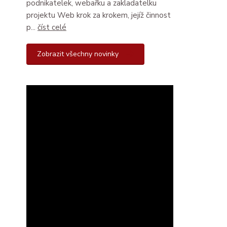
podnikatelek, webařku a zakladatelku
projektu Web krok za krokem, jejíž činnost
p...
číst celé
Zobrazit všechny novinky