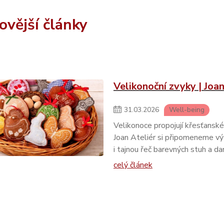
ovější články
Velikonoční zvyky | Joan
31
.
03
.
2026
Well-being
Velikonoce propojují křesťanské 
Joan Ateliér si připomeneme v
i tajnou řeč barevných stuh a da
celý článek