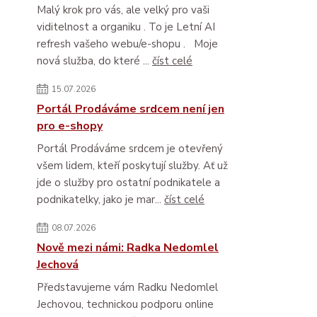
Malý krok pro vás, ale velký pro vaši
viditelnost a organiku . To je Letní AI
refresh vašeho webu/e-shopu . Moje
nová služba, do které ...
číst celé
15.07.2026
Portál Prodáváme srdcem není jen
pro e-shopy
Portál Prodáváme srdcem je otevřený
všem lidem, kteří poskytují služby. Ať už
jde o služby pro ostatní podnikatele a
podnikatelky, jako je mar...
číst celé
08.07.2026
Nově mezi námi: Radka Nedomlel
Jechová
Představujeme vám Radku Nedomlel
Jechovou, technickou podporu online