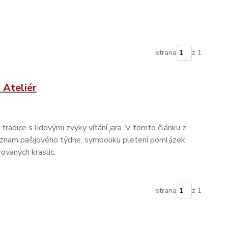
strana
z 1
 Ateliér
tradice s lidovými zvyky vítání jara. V tomto článku z
ýznam pašijového týdne, symboliku pletení pomlázek
rovaných kraslic.
strana
z 1