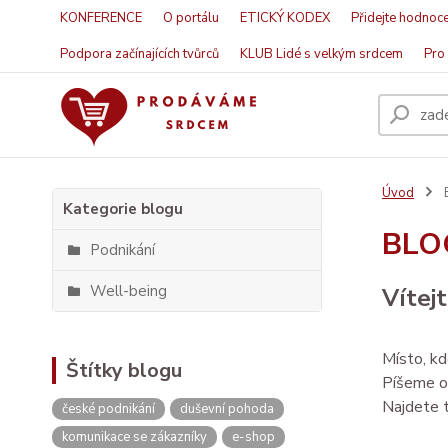
KONFERENCE
O portálu
ETICKÝ KODEX
Přidejte hodnoce
Podpora začínajících tvůrců
KLUB Lidé s velkým srdcem
Pro 
Úvod
Kategorie blogu
BLO
Podnikání
Well-being
Vítej
Místo, kd
Štítky blogu
Píšeme o 
Najdete tu
české podnikání
duševní pohoda
komunikace se zákazníky
e-shop