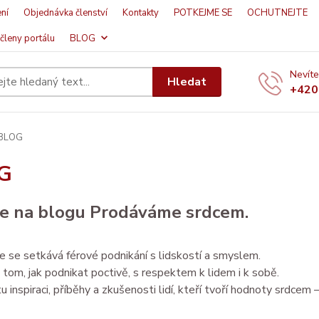
ní
Objednávka členství
Kontakty
POTKEJME SE
OCHUTNEJTE
členy portálu
BLOG
Nevíte
Hledat
+420
BLOG
G
te na blogu Prodáváme srdcem.
e se setkává férové podnikání s lidskostí a smyslem.
tom, jak podnikat poctivě, s respektem k lidem i k sobě.
 inspiraci, příběhy a zkušenosti lidí, kteří tvoří hodnoty srdcem – i