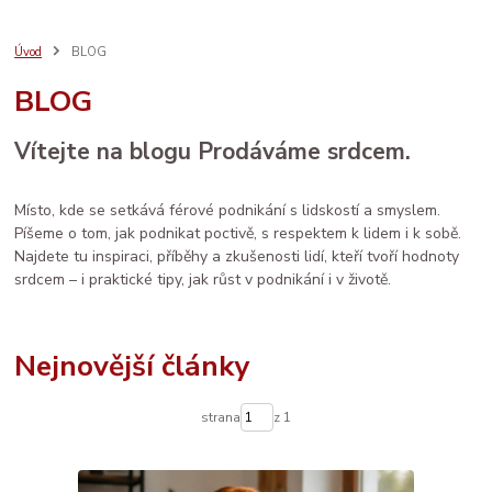
bezpečný nákup
seo
sebeláska
SEO
web
aromaterapie
prodej
vánoce
rodina
ruční výroba
komunita
AI
Úvod
BLOG
e-mail marketing
osobní rozvoj
LinkedIn
ženské zdraví
péče
BLOG
děti
sítě
brand
Prodáváme srdcem
spolupráce
databáze
facebook
systém
socialmedia
reklama
katalog
vztahy
Vítejte na blogu Prodáváme srdcem.
zdraví
Místo, kde se setkává férové podnikání s lidskostí a smyslem.
Píšeme o tom, jak podnikat poctivě, s respektem k lidem i k sobě.
Najdete tu inspiraci, příběhy a zkušenosti lidí, kteří tvoří hodnoty
srdcem – i praktické tipy, jak růst v podnikání i v životě.
Nejnovější články
strana
z 1