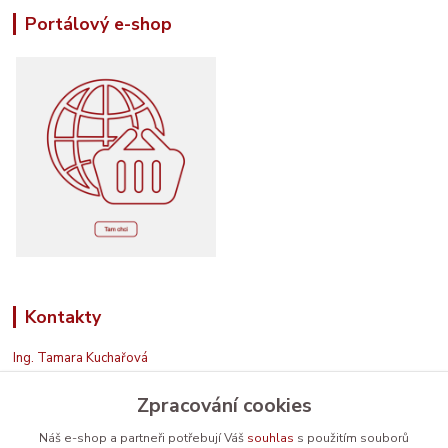
Portálový e-shop
Kontakty
Ing. Tamara Kuchařová
+420 774 687 150
Zpracování cookies
Jsem na příjmu. Když nemohu, zavolám zpět.
info@prodavamesrdcem.cz
Náš e-shop a partneři potřebují Váš
souhlas
s použitím souborů