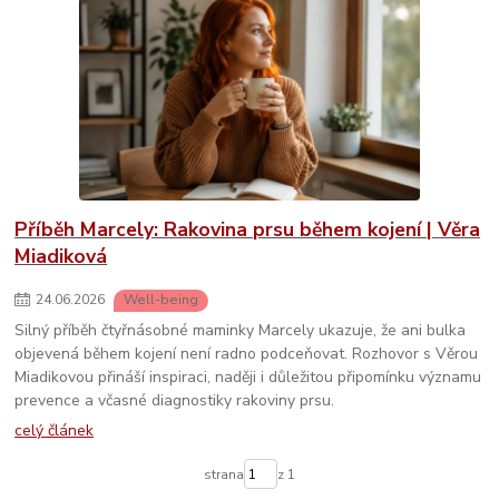
Příběh Marcely: Rakovina prsu během kojení | Věra
Miadiková
24
.
06
.
2026
Well-being
Silný příběh čtyřnásobné maminky Marcely ukazuje, že ani bulka
objevená během kojení není radno podceňovat. Rozhovor s Věrou
Miadikovou přináší inspiraci, naději i důležitou připomínku významu
prevence a včasné diagnostiky rakoviny prsu.
celý článek
strana
z 1