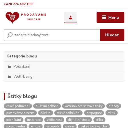
+420 774 687 150
Menu
Hledat
Kategorie blogu
Podnikání
Well-being
Štítky blogu
české podnikání
duševní pohoda
komunikace se zákazníky
e-shop
prodáváme srdcem
důvěra
etické podnikání
propagace
relax
podnikání
inspirace
viditelnost
digitální stopa
etika
social media
emoce
sebepéče
online
zakázková výroba