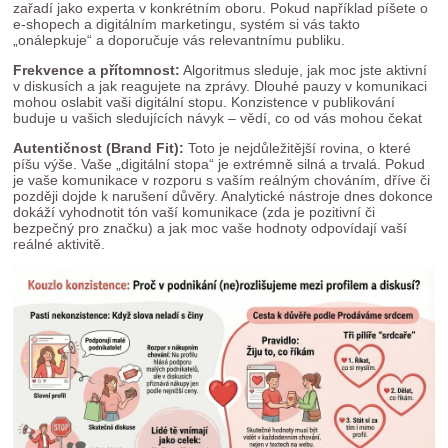
zařadí jako experta v konkrétním oboru
.
Pokud například píšete o
e-shopech a digitálním marketingu, systém si vás takto
„onálepkuje“ a doporučuje vás relevantnímu publiku
.
Frekvence a přítomnost:
Algoritmus sleduje, jak moc jste aktivní
v diskusích a jak reagujete na zprávy
.
Dlouhé pauzy v komunikaci
mohou oslabit vaši digitální stopu
.
Konzistence v publikování
buduje u vašich sledujících návyk – vědí, co od vás mohou čekat
Autentičnost (Brand Fit):
Toto je nejdůležitější rovina, o které
píšu výše.
Vaše „digitální stopa“ je extrémně silná a trvalá
. Pokud
je vaše komunikace v rozporu s vaším reálným chováním, dříve či
později dojde k narušení důvěry.
Analytické nástroje dnes dokonce
dokáží vyhodnotit tón vaší komunikace (zda je pozitivní či
bezpečný pro značku) a jak moc vaše hodnoty odpovídají vaší
reálné aktivitě
.