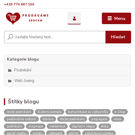
+420 774 687 150
Menu
Hledat
Kategorie blogu
Podnikání
Well-being
Štítky blogu
české podnikání
duševní pohoda
komunikace se zákazníky
e-shop
prodáváme srdcem
důvěra
etické podnikání
propagace
relax
podnikání
inspirace
viditelnost
digitální stopa
etika
social media
emoce
sebepéče
online
zakázková výroba