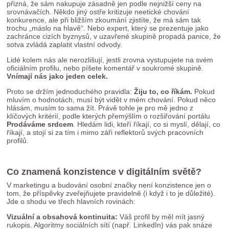
přizná, že sám nakupuje zásadně jen podle nejnižší ceny na
srovnávačích. Někdo jiný ostře kritizuje neetické chování
konkurence, ale při bližším zkoumání zjistíte, že má sám tak
trochu „máslo na hlavě“. Nebo expert, který se prezentuje jako
zachránce cizích byznysů, v uzavřené skupině propadá panice, že
sotva zvládá zaplatit vlastní odvody.
Lidé kolem nás ale nerozlišují, jestli zrovna vystupujete na svém
oficiálním profilu, nebo píšete komentář v soukromé skupině.
Vnímají nás jako jeden celek.
Proto se držím jednoduchého pravidla:
Žiju to, co říkám.
Pokud
mluvím o hodnotách, musí být vidět v mém chování. Pokud něco
hlásám, musím to sama žít. Právě tohle je pro mě jedno z
klíčových kritérií, podle kterých přemýšlím o rozšiřování portálu
Prodáváme srdcem
. Hledám lidi, kteří říkají, co si myslí, dělají, co
říkají, a stojí si za tím i mimo záři reflektorů svých pracovních
profilů.
Co znamená konzistence v digitálním světě?
V marketingu a budování osobní značky není konzistence jen o
tom, že příspěvky zveřejňujete pravidelně (i když i to je důležité).
Jde o shodu ve třech hlavních rovinách:
Vizuální a obsahová kontinuita:
Váš profil by měl mít jasný
rukopis.
Algoritmy sociálních sítí (např. LinkedIn) vás pak snáze