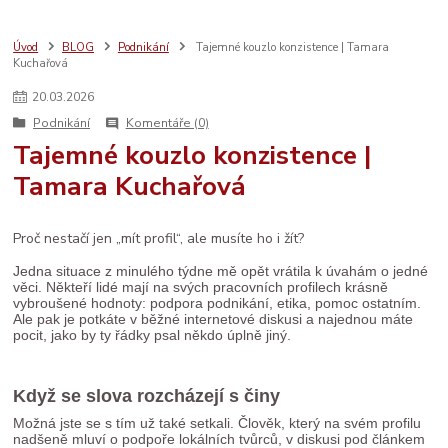
bezpečný nákup
seo
sebeláska
SEO
web
aromaterapie
prodej
vánoce
rodina
ruční výroba
komunita
AI
Úvod
BLOG
Podnikání
Tajemné kouzlo konzistence | Tamara
Kuchařová
e-mail marketing
osobní rozvoj
LinkedIn
ženské zdraví
péče
děti
sítě
brand
Prodáváme srdcem
spolupráce
databáze
20
.
03
.
2026
facebook
systém
socialmedia
reklama
katalog
vztahy
Podnikání
Komentáře (0)
zdraví
Tajemné kouzlo konzistence |
Tamara Kuchařová
Proč nestačí jen „mít profil“, ale musíte ho i žít?
Jedna situace z minulého týdne mě opět vrátila k úvahám o jedné
věci. Někteří lidé mají na svých pracovních profilech krásně
vybroušené hodnoty: podpora podnikání, etika, pomoc ostatním.
Ale pak je potkáte v běžné internetové diskusi a najednou máte
pocit, jako by ty řádky psal někdo úplně jiný.
Když se slova rozcházejí s činy
Možná jste se s tím už také setkali. Člověk, který na svém profilu
nadšeně mluví o podpoře lokálních tvůrců, v diskusi pod článkem