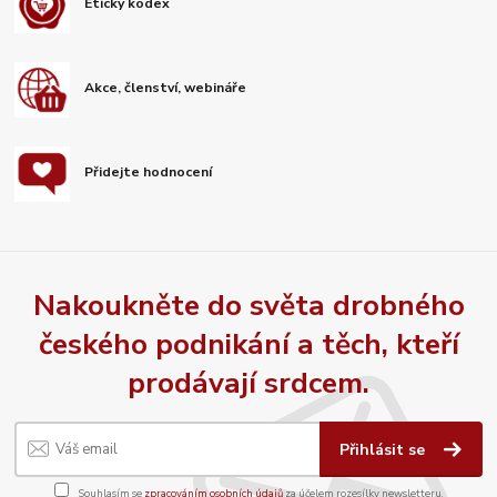
Etický kodex
Akce, členství, webináře
Přidejte hodnocení
Nakoukněte do světa drobného
českého podnikání a těch, kteří
prodávají srdcem.
Přihlásit se
Souhlasím se
zpracováním osobních údajů
za účelem rozesílky newsletteru.