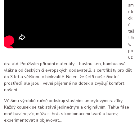
sm
eti
ck
é
taš
tičk
y,
po
uz
dra atd. Používám přírodní materiály – bavlnu, len, bambusová
vlákna od českých či evropských dodavatelů, s certifikáty pro děti
do 3 let a většinou v biokvalitě. Nejen, že šetří naše životní
prostředí, ale jsou i velmi příjemné na dotek a zvyšují komfort
nošení.
Většinu výrobků ručně potiskuji vlastními linorytovými razítky.
Každý kousek se tak stává jedinečným a originálním. Tahle fáze
mně baví nejvíc, můžu si hrát s kombinacemi tvarů a barev,
experimentovat a objevovat…