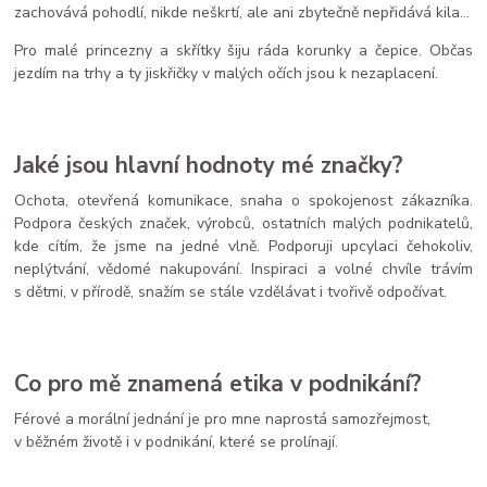
zachovává pohodlí, nikde neškrtí, ale ani zbytečně nepřidává kila…
Pro malé princezny a skřítky šiju ráda korunky a čepice. Občas
jezdím na trhy a ty jiskřičky v malých očích jsou k nezaplacení.
Jaké jsou hlavní hodnoty mé značky?
Ochota, otevřená komunikace, snaha o spokojenost zákazníka.
Podpora českých značek, výrobců, ostatních malých podnikatelů,
kde cítím, že jsme na jedné vlně. Podporuji upcylaci čehokoliv,
neplýtvání, vědomé nakupování. Inspiraci a volné chvíle trávím
s dětmi, v přírodě, snažím se stále vzdělávat i tvořivě odpočívat.
Co pro mě znamená etika v podnikání?
Férové a morální jednání je pro mne naprostá samozřejmost,
v běžném životě i v podnikání, které se prolínají.