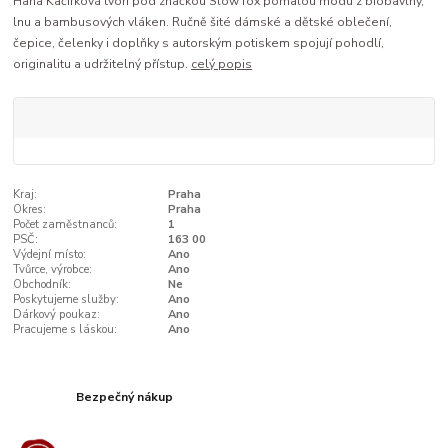
Hana Kačírková tvoří pod značkou Slow fox pomalou módu z biobavlny,
lnu a bambusových vláken. Ručně šité dámské a dětské oblečení,
čepice, čelenky i doplňky s autorským potiskem spojují pohodlí,
originalitu a udržitelný přístup.
celý popis
Kraj:
Praha
Okres:
Praha
Počet zaměstnanců:
1
PSČ:
163 00
Výdejní místo:
Ano
Tvůrce, výrobce:
Ano
Obchodník:
Ne
Poskytujeme služby:
Ano
Dárkový poukaz:
Ano
Pracujeme s láskou:
Ano
Bezpečný nákup