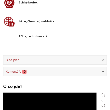
Etický kodex
Akce, členství, webináře
Přidejte hodnocení
O co jde?
Komentáře
0
O co jde?
Šij
u
dá