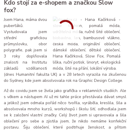
Kdo stojí za e-shopem a značkou Slow
fox?
Jsem Hana, máma dvou
puberťáků.
Vystudovala jsem
střední grafickou
průmyslovku, obor
polygrafie, pak jsem si
3 roky doplňovala
znalosti na Institutu
základů vzdělanosti
(dnes Humanitní fakulta UK) a v 28 letech vyrazila na zkušenou
do Sydney, kde jsem absolvovala rok na Graphic Design College.
Až do covidu jsem se živila jako grafička v reklamních studiích. Ale
s věkem a nástupem AI už mi tahle práce přestávala dávat smysl
a jelikož jsem odmala pořád něco tvořila, vyráběla, kreslila, šila a
absolvovala mnoho kurzů, workshopů i školu šití, odhodlala jsem
se k založení vlastní značky. Celý život jsem si upravovala a šila
oblečení pro sebe a zjistila jsem, že nikdo nemáme konfekční
postavu. Šiju oblečení, které podtrhuje ženskost, a přitom