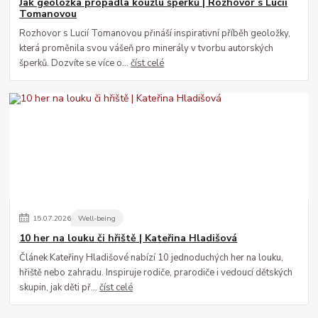
Jak geoložka propadla kouzlu šperků | Rozhovor s Lucií
Tomanovou
Rozhovor s Lucií Tomanovou přináší inspirativní příběh geoložky,
která proměnila svou vášeň pro minerály v tvorbu autorských
šperků. Dozvíte se více o...
číst celé
15
.
07
.
2026
Well-being
10 her na louku či hřiště | Kateřina Hladišová
Článek Kateřiny Hladišové nabízí 10 jednoduchých her na louku,
hřiště nebo zahradu. Inspiruje rodiče, prarodiče i vedoucí dětských
skupin, jak děti př...
číst celé