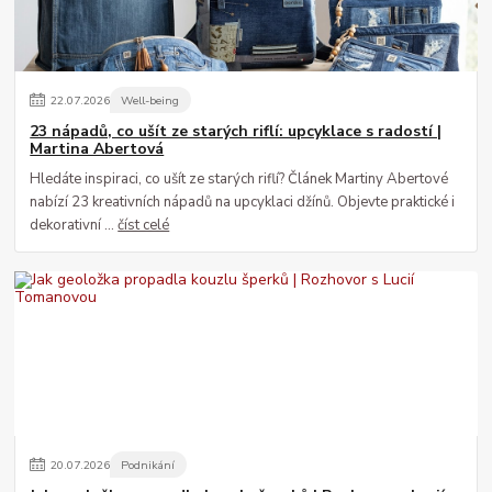
22
.
07
.
2026
Well-being
23 nápadů, co ušít ze starých riflí: upcyklace s radostí |
Martina Abertová
Hledáte inspiraci, co ušít ze starých riflí? Článek Martiny Abertové
nabízí 23 kreativních nápadů na upcyklaci džínů. Objevte praktické i
dekorativní ...
číst celé
20
.
07
.
2026
Podnikání