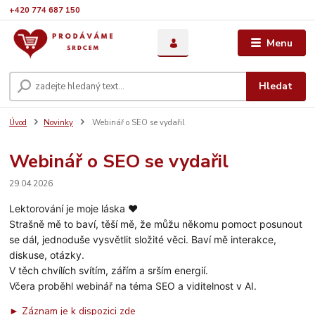
+420 774 687 150
Menu
Hledat
Úvod
Novinky
Webinář o SEO se vydařil
Webinář o SEO se vydařil
29.04.2026
Lektorování je moje láska ❤️
Strašně mě to baví, těší mě, že můžu někomu pomoct posunout
se dál, jednoduše vysvětlit složité věci. Baví mě interakce,
diskuse, otázky.
V těch chvílích svítím, zářím a srším energií.
Včera proběhl webinář na téma SEO a viditelnost v AI.
► Záznam je k dispozici zde