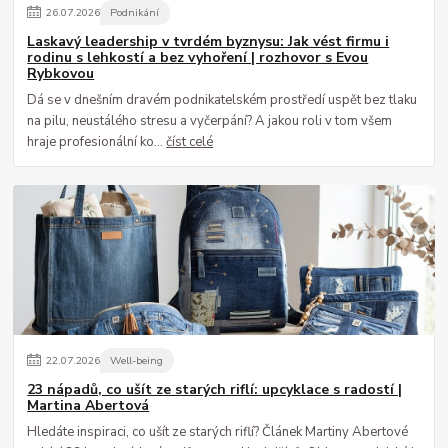
26
.
07
.
2026
Podnikání
Laskavý leadership v tvrdém byznysu: Jak vést firmu i
rodinu s lehkostí a bez vyhoření | rozhovor s Evou
Rybkovou
Dá se v dnešním dravém podnikatelském prostředí uspět bez tlaku
na pilu, neustálého stresu a vyčerpání? A jakou roli v tom všem
hraje profesionální ko...
číst celé
22
.
07
.
2026
Well-being
23 nápadů, co ušít ze starých riflí: upcyklace s radostí |
Martina Abertová
Hledáte inspiraci, co ušít ze starých riflí? Článek Martiny Abertové