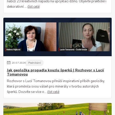
nabízí 23 kreativních nápadů na upcyklaci džínů. Objevte praktické i
dekorativní ...
číst celé
20
.
07
.
2026
Podnikání
Jak geoložka propadla kouzlu šperků | Rozhovor s Lucií
Tomanovou
Rozhovor s Lucií Tomanovou přináší inspirativní příběh geoložky,
která proměnila svou vášeň pro minerály v tvorbu autorských
šperků. Dozvíte se více o...
číst celé