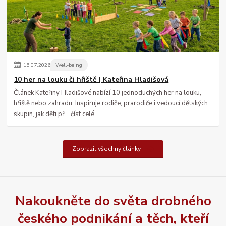
15
.
07
.
2026
Well-being
10 her na louku či hřiště | Kateřina Hladišová
Článek Kateřiny Hladišové nabízí 10 jednoduchých her na louku,
hřiště nebo zahradu. Inspiruje rodiče, prarodiče i vedoucí dětských
skupin, jak děti př...
číst celé
Zobrazit všechny články
Nakoukněte do světa drobného
českého podnikání a těch, kteří