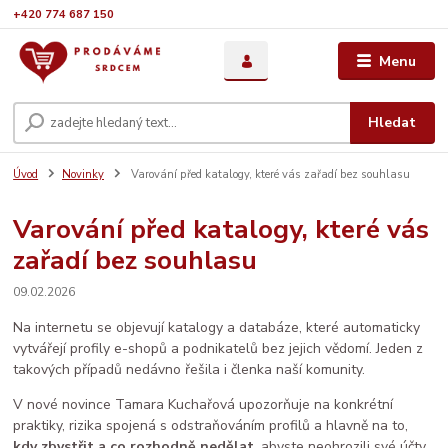
+420 774 687 150
Menu
Hledat
Úvod
Novinky
Varování před katalogy, které vás zařadí bez souhlasu
Varování před katalogy, které vás
zařadí bez souhlasu
09.02.2026
Na internetu se objevují katalogy a databáze, které automaticky
vytvářejí profily e-shopů a podnikatelů bez jejich vědomí. Jeden z
takových případů nedávno řešila i členka naší komunity.
V nové novince Tamara Kuchařová upozorňuje na konkrétní
praktiky, rizika spojená s odstraňováním profilů a hlavně na to,
kdy zbystřit a co rozhodně nedělat
, abyste neohrozili své účty,