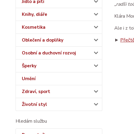
Jídlo a pití
„radši to
Knihy, diáře
Klára Mou
Kosmetika
Ale i z t
► 
Přečtě
Oblečení a doplňky
Osobní a duchovní rozvoj
Šperky
Umění
Zdraví, sport
Životní styl
Hledám službu