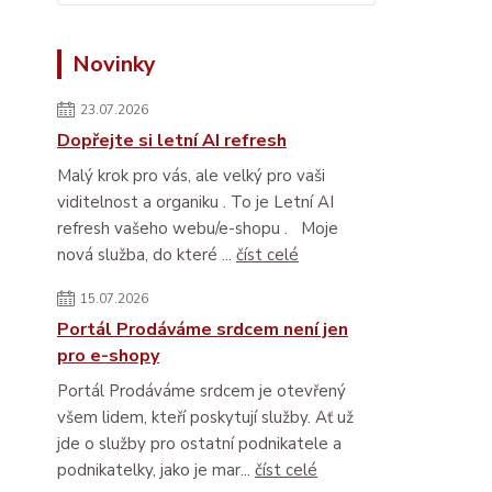
Novinky
23.07.2026
Dopřejte si letní AI refresh
Malý krok pro vás, ale velký pro vaši
viditelnost a organiku . To je Letní AI
refresh vašeho webu/e-shopu . Moje
nová služba, do které ...
číst celé
15.07.2026
Portál Prodáváme srdcem není jen
pro e-shopy
Portál Prodáváme srdcem je otevřený
všem lidem, kteří poskytují služby. Ať už
jde o služby pro ostatní podnikatele a
podnikatelky, jako je mar...
číst celé