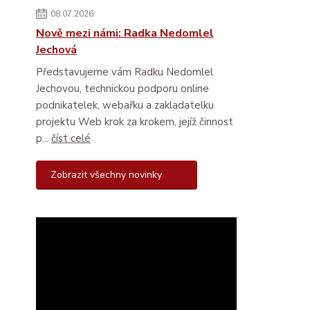
08.07.2026
Nově mezi námi: Radka Nedomlel
Jechová
Představujeme vám Radku Nedomlel
Jechovou, technickou podporu online
podnikatelek, webařku a zakladatelku
projektu Web krok za krokem, jejíž činnost
p...
číst celé
Zobrazit všechny novinky