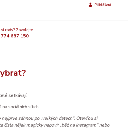
Přihlášení
 si rady? Zavolejte.
 774 687 150
vybrat?
elé setkávají.
na sociálních sítích.
to nejprve sáhnou po „velkých datech“. Otevřou si 
 ta čísla nějak magicky napoví: „běž na Instagram“ nebo 