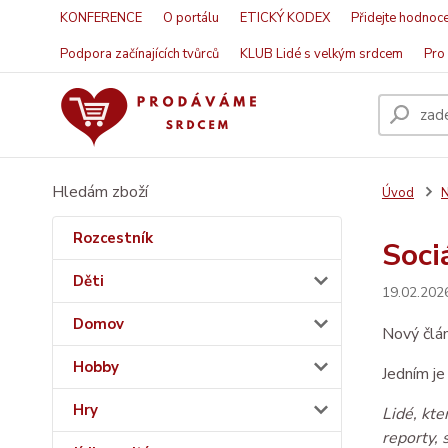
KONFERENCE
O portálu
ETICKÝ KODEX
Přidejte hodnoce
Podpora začínajících tvůrců
KLUB Lidé s velkým srdcem
Pro 
Hledám zboží
Úvod
N
Rozcestník
Sociá
Děti
19.02.202
Domov
Nový člán
Hobby
Jedním je
Hry
Lidé, kte
reporty, 