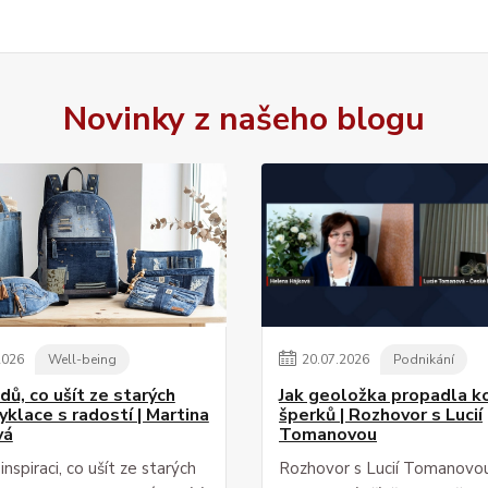
Novinky z našeho blogu
2026
Well-being
20
.
07
.
2026
Podnikání
dů, co ušít ze starých
Jak geoložka propadla k
pcyklace s radostí | Martina
šperků | Rozhovor s Lucií
vá
Tomanovou
nspiraci, co ušít ze starých
Rozhovor s Lucií Tomanovou