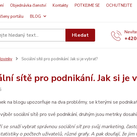
ní
Objednávka členství
Kontakty
POTKEJME SE
OCHUTNEJTE
členy portálu
BLOG
Nevíte
Hledat
+420
ovinky
Sociální sítě pro podnikání. Jak si je vybrat?
lní sítě pro podnikání. Jak si je 
6
ek na blogu upozorňuje na dva problémy, se kterými se podnikat
 výběr sociální sítě pro své podnikání, druhým jsou metriky dosahů 
ří se snaží vybrat správnou sociální síť pro svůj marketing, čas
statistiky o počtech uživatelů, různé grafy. A pak doufají, že jim