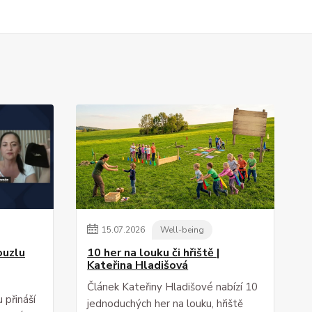
15
.
07
.
2026
Well-being
ouzlu
10 her na louku či hřiště |
Kateřina Hladišová
Článek Kateřiny Hladišové nabízí 10
 přináší
jednoduchých her na louku, hřiště