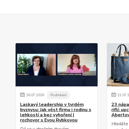
26
.
07
.
2026
Podnikání
22
.
07
.
Laskavý leadership v tvrdém
23 nápa
byznysu: Jak vést firmu i rodinu s
riflí: u
lehkostí a bez vyhoření |
Aberto
rozhovor s Evou Rybkovou
Hledáte i