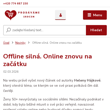
+420 774 687 150
Menu
Hledat
Úvod
Novinky
Offline silná. Online znovu na začátku
Offline silná. Online znovu na
začátku
02.03.2026
Na webu právě vyšel nový článek od autorky
Heleny Hájkové
,
který otevírá téma, se kterým se ve své praxi potkává čím dál
častěji.
Ženy 50+ nevyrůstaly se sociálními sítěmi. Nezačínaly podnikat v
době, kdy bylo běžné mluvit o své práci veřejně, navazovat
profesní vztahy online nebo budovat důvěru pomocí textu.