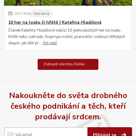
15
.
07
.
2026
Well-being
10 her na louku či hřiště | Kateřina Hladišová
Článek Kateřiny Hladišové nabízí 10 jednoduchých her na louku,
hřiště nebo zahradu. Inspiruje rodiče, prarodiče i vedoucí dětských
skupin, jak děti př...
číst celé
Zobrazit všechny články
Nakoukněte do světa drobného
českého podnikání a těch, kteří
prodávají srdcem.
Přihlásit se