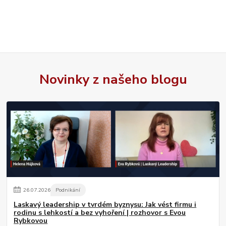
Novinky z našeho blogu
26
.
07
.
2026
Podnikání
Laskavý leadership v tvrdém byznysu: Jak vést firmu i
rodinu s lehkostí a bez vyhoření | rozhovor s Evou
Rybkovou