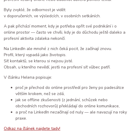
Byly zvyklé, že odbornost je vidět:
v doporučeních, ve výsledcích, v osobních setkáních.
A pak přichází moment, kdy je potřeba opřít své podnikání i o
online prostor — často ve chvíli, kdy je do důchodu ještě daleko a
profesní aktivita zdaleka nekončí.
Na LinkedIn ale mnohé z nich čeká pocit, že začínají znovu.
Profil, který vypadá jako životopis.
Síť kontaktů, se kterou si nejsou jisté.
Obsah, u kterého nevědí, jestli na profesní síť vůbec patří.
V článku Helena popisuje:
proč je přechod do online prostředí pro ženy po padesátce
větším krokem, než se zdá,
jak se offline zkušenosti (z jednání, schůzek nebo
obchodních rozhovorů) překládají do online komunikace,
a proč na LinkedIn nezačínají od nuly — ale navazují na roky
praxe.
Odkaz na článek najdete tady!