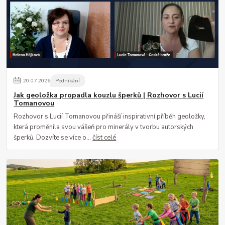
20
.
07
.
2026
Podnikání
Jak geoložka propadla kouzlu šperků | Rozhovor s Lucií
Tomanovou
Rozhovor s Lucií Tomanovou přináší inspirativní příběh geoložky,
která proměnila svou vášeň pro minerály v tvorbu autorských
šperků. Dozvíte se více o...
číst celé