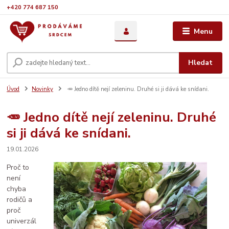
+420 774 687 150
Menu
Hledat
Úvod
Novinky
🥕 Jedno dítě nejí zeleninu. Druhé si ji dává ke snídani.
🥕 Jedno dítě nejí zeleninu. Druhé
si ji dává ke snídani.
19.01.2026
Proč to
není
chyba
rodičů a
proč
univerzál