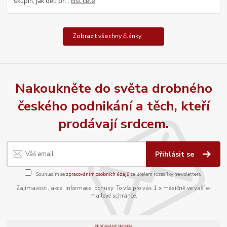
skupin, jak děti př...
číst celé
Zobrazit všechny články
Nakoukněte do světa drobného
českého podnikání a těch, kteří
prodávají srdcem.
Přihlásit se
Souhlasím se
zpracováním osobních údajů
za účelem rozesílky newsletteru.
Zajímavosti, akce, informace, bonusy. To vše pro vás 1 x měsíčně ve vaší e-
mailové schránce.