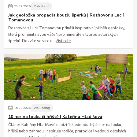
20
.
07
.
2026
Podnikání
Jak geoložka propadla kouzlu šperků | Rozhovor s Lucií
Tomanovou
Rozhovor s Lucií Tomanovou přináší inspirativní příběh geoložky,
která proměnila svou vášeň pro minerály v tvorbu autorských
šperků. Dozvíte se více o...
číst celé
15
.
07
.
2026
Well-being
10 her na louku či hřiště | Kateřina Hladišová
Článek Kateřiny Hladišové nabízí 10 jednoduchých her na louku,
hřiště nebo zahradu. Inspiruje rodiče, prarodiče i vedoucí dětských