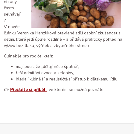
ní rady
často
selhávají
?
V novém
článku Veronika Hanzlíková otevřeně sdílí osobní zkušenost s
dětmi, které jedí úplně rozdílně – a přidává praktický pohled na
výživu bez tlaku, výčitek a zbytečného stresu.
Článek je pro rodiče, kteří:
mají pocit, že „dělají něco špatně“,
řeší odmítání ovoce a zeleniny,
hledají klidnější a realističtější přístup k dětskému jídlu.
👉
Přečtěte si příběh
, ve kterém se možná poznáte.