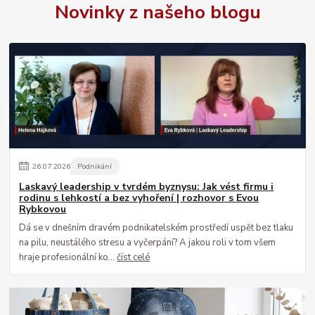
Novinky z našeho blogu
26
.
07
.
2026
Podnikání
Laskavý leadership v tvrdém byznysu: Jak vést firmu i
rodinu s lehkostí a bez vyhoření | rozhovor s Evou
Rybkovou
Dá se v dnešním dravém podnikatelském prostředí uspět bez tlaku
na pilu, neustálého stresu a vyčerpání? A jakou roli v tom všem
hraje profesionální ko...
číst celé