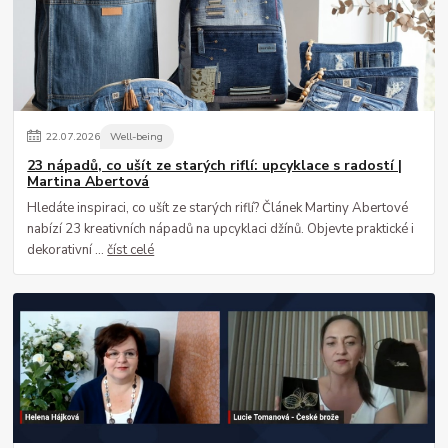
22
.
07
.
2026
Well-being
23 nápadů, co ušít ze starých riflí: upcyklace s radostí |
Martina Abertová
Hledáte inspiraci, co ušít ze starých riflí? Článek Martiny Abertové
nabízí 23 kreativních nápadů na upcyklaci džínů. Objevte praktické i
dekorativní ...
číst celé