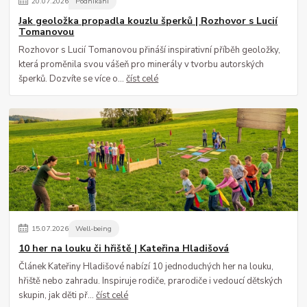
20
.
07
.
2026
Podnikání
Jak geoložka propadla kouzlu šperků | Rozhovor s Lucií
Tomanovou
Rozhovor s Lucií Tomanovou přináší inspirativní příběh geoložky,
která proměnila svou vášeň pro minerály v tvorbu autorských
šperků. Dozvíte se více o...
číst celé
15
.
07
.
2026
Well-being
10 her na louku či hřiště | Kateřina Hladišová
Článek Kateřiny Hladišové nabízí 10 jednoduchých her na louku,
hřiště nebo zahradu. Inspiruje rodiče, prarodiče i vedoucí dětských
skupin, jak děti př...
číst celé