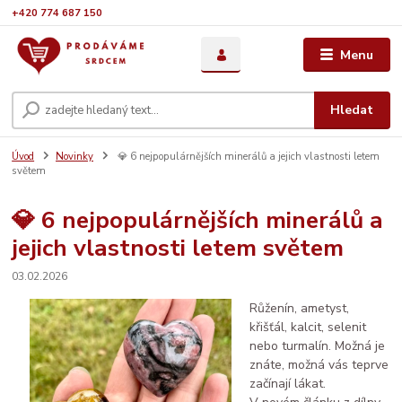
+420 774 687 150
Menu
Hledat
Úvod
Novinky
💎 6 nejpopulárnějších minerálů a jejich vlastnosti letem
světem
💎 6 nejpopulárnějších minerálů a
jejich vlastnosti letem světem
03.02.2026
Růženín, ametyst,
křišťál, kalcit, selenit
nebo turmalín. Možná je
znáte, možná vás teprve
začínají lákat.