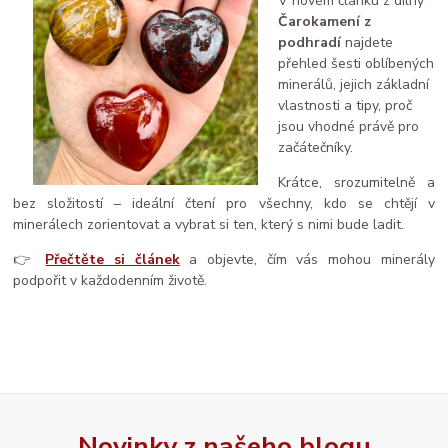
V novém článku z dílny
Čarokamení z
podhradí
najdete
přehled šesti oblíbených
minerálů, jejich základní
vlastnosti a tipy, proč
jsou vhodné právě pro
začátečníky.
Krátce, srozumitelně a
bez složitostí – ideální čtení pro všechny, kdo se chtějí v
minerálech zorientovat a vybrat si ten, který s nimi bude ladit.
👉
Přečtěte si článek
a objevte, čím vás mohou minerály
podpořit v každodenním životě.
Novinky z našeho blogu