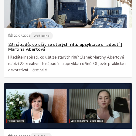
22
.
07
.
2026
Well-being
23 nápadů, co ušít ze starých riflí: upcyklace s radostí |
Martina Abertová
Hledáte inspiraci, co ušít ze starých riflí? Článek Martiny Abertové
nabízí 23 kreativních nápadů na upcyklaci džínů. Objevte praktické i
dekorativní ...
číst celé