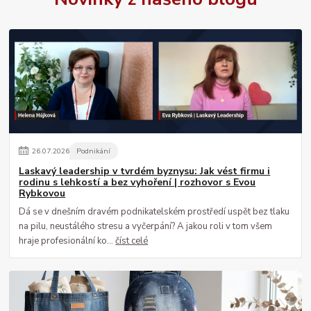
26
.
07
.
2026
Podnikání
Laskavý leadership v tvrdém byznysu: Jak vést firmu i
rodinu s lehkostí a bez vyhoření | rozhovor s Evou
Rybkovou
Dá se v dnešním dravém podnikatelském prostředí uspět bez tlaku
na pilu, neustálého stresu a vyčerpání? A jakou roli v tom všem
hraje profesionální ko...
číst celé