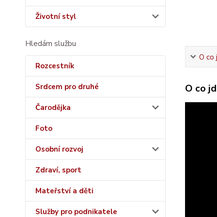
Životní styl
Hledám službu
O co 
Rozcestník
O co j
Srdcem pro druhé
Čarodějka
Foto
Osobní rozvoj
Zdraví, sport
Mateřství a děti
Služby pro podnikatele