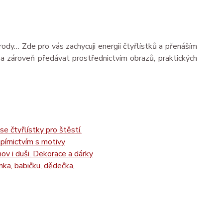
írody… Zde pro vás zachycuji energii čtyřlístků a přenáším
a zároveň předávat prostřednictvím obrazů, praktických