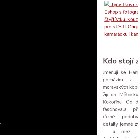
Kdo stojí
Jmenuji se Ha
pocházím z m
moravských kop
žiji na Mělnick
Kokořína. Od 
fascinovala pří
různé podoby
detaily, jemné z
… a mezi t