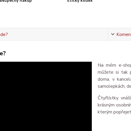
Bezpečný nákup
Etický kodex
jde?
Komen
de?
Na mém e-shopu
můžete si tak 
doma, v kancelá
samolepkách, de
Čtyřlístky vnáš
krásným osobním
kterým popřeje