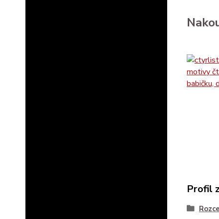
Nakou
Profil 
Rozce