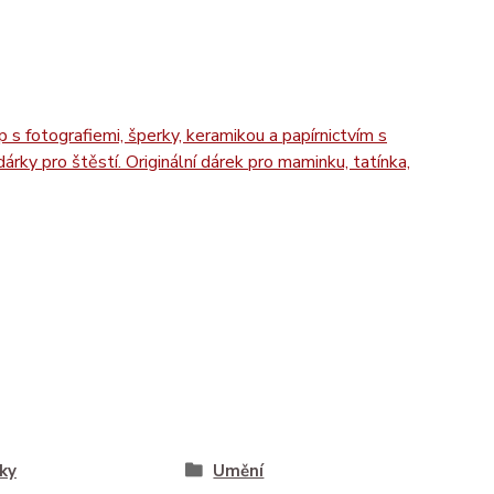
ky
Umění