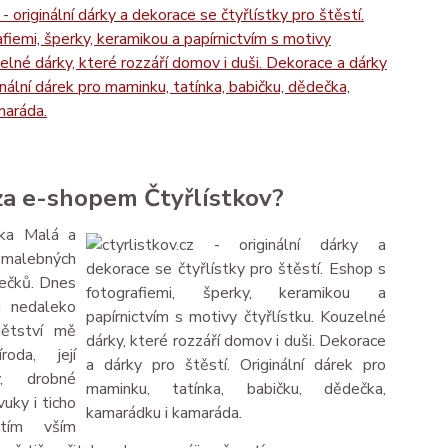
 za e-shopem Čtyřlístkov?
nka Malá a
alebných
ečků. Dnes
u nedaleko
dětství mě
roda, její
, drobné
vuky i ticho
ím vším