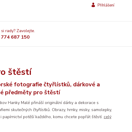
Přihlášení
 si rady? Zavolejte.
 774 687 150
o štěstí
rské fotografie čtyřlístků, dárkové a
né předměty pro štěstí
stkov Hanky Malé přináší originální dárky a dekorace s
fiemi skutečných čtyřlístků. Obrazy, hrnky, misky, samolepky,
i papírnictví potěší každého, komu chcete popřát štěstí.
celý