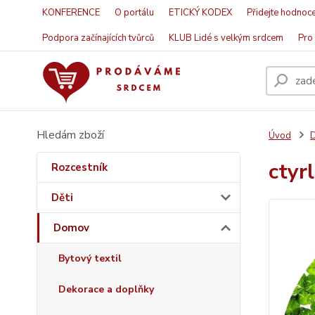
KONFERENCE
O portálu
ETICKÝ KODEX
Přidejte hodnoce
Podpora začínajících tvůrců
KLUB Lidé s velkým srdcem
Pro 
Hledám zboží
Úvod
ctyr
Rozcestník
Děti
Domov
Bytový textil
Dekorace a doplňky