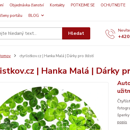
ní
Objednávka členství
Kontakty
POTKEJME SE
OCHUTNEJTE
členy portálu
BLOG
Nevíte
Hledat
+420
Domov
ctyrlistkov.cz | Hanka Malá | Dárky pro štěstí
listkov.cz | Hanka Malá | Dárky pr
Auto
užit
Čtyřlí
fotogra
šperky 
popis