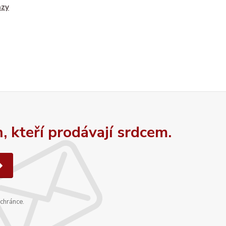
azy
 kteří prodávají srdcem.
schránce.