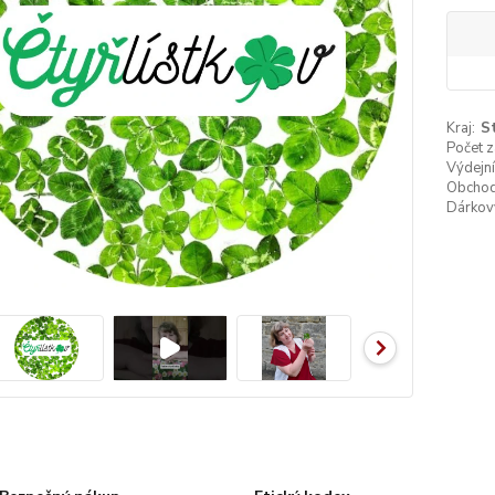
Kraj:
S
Počet 
Výdejní
Obchod
Dárkov