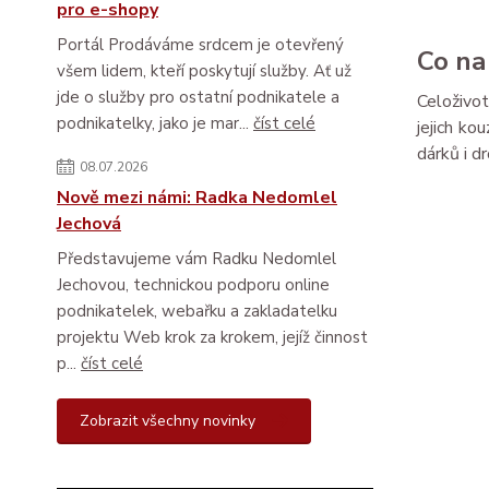
pro e-shopy
Portál Prodáváme srdcem je otevřený
Co na
všem lidem, kteří poskytují služby. Ať už
jde o služby pro ostatní podnikatele a
Celoživot
podnikatelky, jako je mar...
číst celé
jejich k
dárků i d
08.07.2026
Nově mezi námi: Radka Nedomlel
Jechová
Představujeme vám Radku Nedomlel
Jechovou, technickou podporu online
podnikatelek, webařku a zakladatelku
projektu Web krok za krokem, jejíž činnost
p...
číst celé
Zobrazit všechny novinky