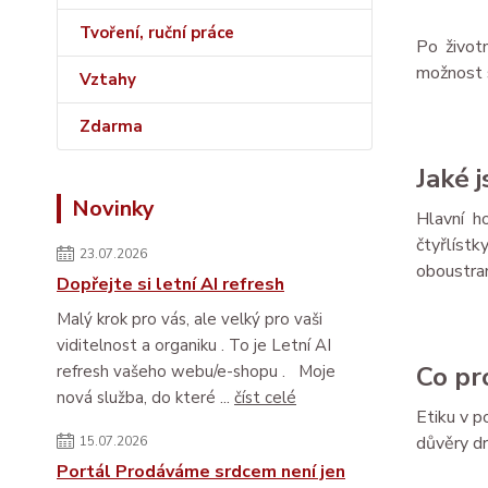
Tvoření, ruční práce
Po život
možnost s
Vztahy
Zdarma
Jaké 
Novinky
Hlavní h
čtyřlíst
23.07.2026
oboustran
Dopřejte si letní AI refresh
Malý krok pro vás, ale velký pro vaši
viditelnost a organiku . To je Letní AI
Co pr
refresh vašeho webu/e-shopu . Moje
nová služba, do které ...
číst celé
Etiku v p
důvěry dr
15.07.2026
Portál Prodáváme srdcem není jen