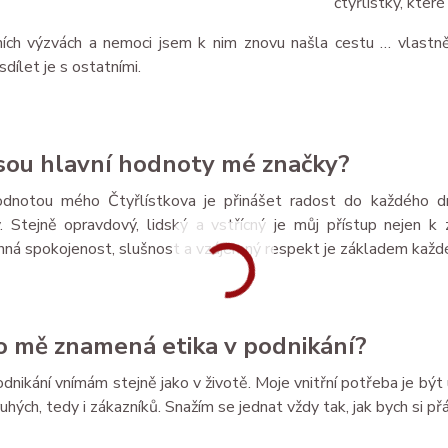
čtyřlístky, kter
ních výzvách a nemoci jsem k nim znovu našla cestu … vlastně o
dílet je s ostatními.
jsou hlavní hodnoty mé značky?
odnotou mého Čtyřlístkova je přinášet radost do každého dn
ky. Stejně opravdový, lidský a vstřícný je můj přístup nejen k
ná spokojenost, slušnost a vzájemný respekt je základem každé
o mě znamená etika v podnikání?
odnikání vnímám stejně jako v životě. Moje vnitřní potřeba je být 
uhých, tedy i zákazníků. Snažím se jednat vždy tak, jak bych si přá