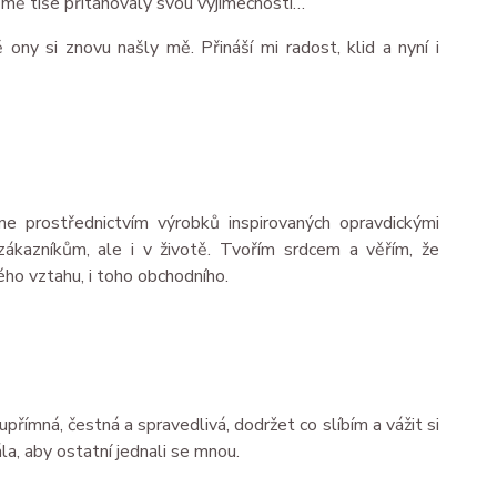
é mě tiše přitahovaly svou výjimečností…
ny si znovu našly mě. Přináší mi radost, klid a nyní i
e prostřednictvím výrobků inspirovaných opravdickými
 zákazníkům, ale i v životě. Tvořím srdcem a věřím, že
ho vztahu, i toho obchodního.
upřímná, čestná a spravedlivá, dodržet co slíbím a vážit si
la, aby ostatní jednali se mnou.