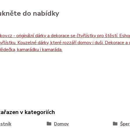
kněte do nabídky
zařazen v kategoriích
stník
Domov
Šper