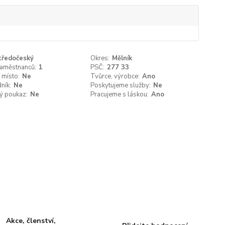
tředočeský
Okres:
Mělník
zaměstnanců:
1
PSČ:
277 33
 místo:
Ne
Tvůrce, výrobce:
Ano
ník:
Ne
Poskytujeme služby:
Ne
ý poukaz:
Ne
Pracujeme s láskou:
Ano
Akce, členství,