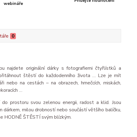
Přidejte hodnocení
webináře
táře
0
 najdete originální dárky s fotografiemi čtyřlístků a
přitáhnout štěstí do každodenního života … Lze je mít
ři nebo na cestách – na obrazech, hrnečcích, miskách,
koracích …
í do prostoru svou zelenou energii, radost a klid. Jsou
 dárkem, milou drobností nebo součástí většího balíčku,
te HODNĚ ŠTĚSTÍ svým blízkým.